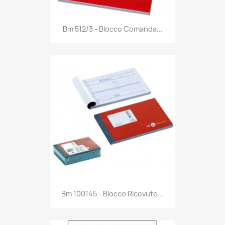
Anteprima

Bm 512/3 - Blocco Comanda...
Anteprima

Bm 100145 - Blocco Ricevute...