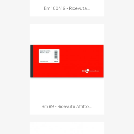
Anteprima

Bm 100419 - Ricevuta...
Anteprima

Bm 89 - Ricevute Affitto...