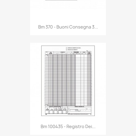
Anteprima

Bm 370 - Buoni Consegna 3...
Anteprima

Bm 100435 - Registro Dei...