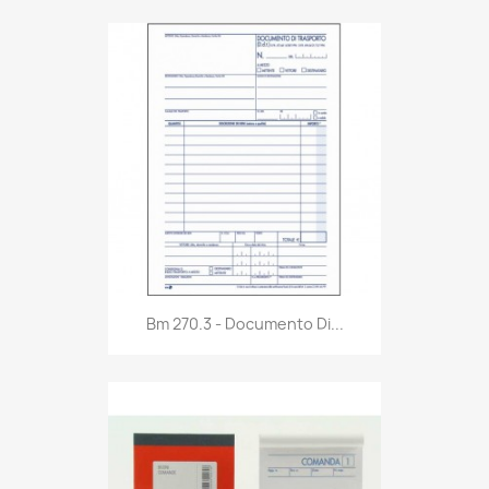
Anteprima

Bm 270.3 - Documento Di...