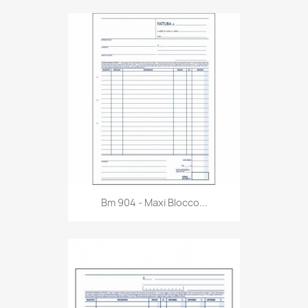
Anteprima

Bm 904 - Maxi Blocco...