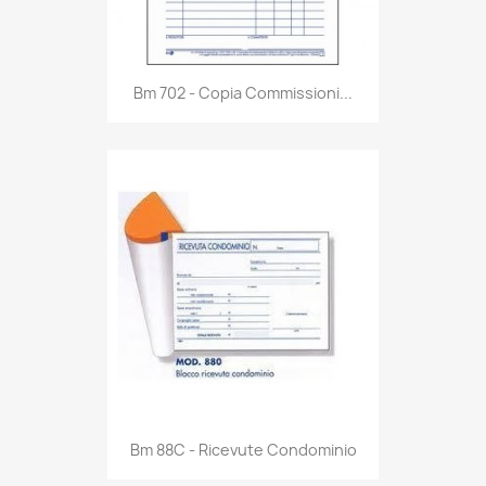
Anteprima

Bm 702 - Copia Commissioni...
Anteprima

Bm 88C - Ricevute Condominio