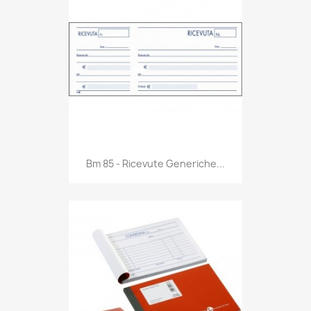
Anteprima

Bm 85 - Ricevute Generiche...