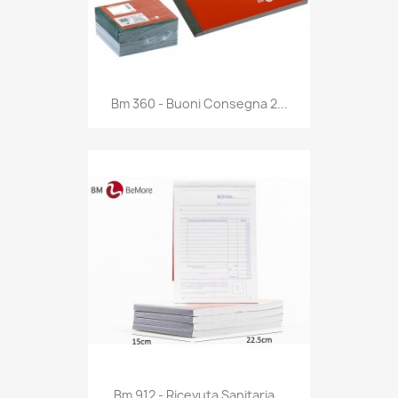
Anteprima

Bm 360 - Buoni Consegna 2...
Anteprima

Bm 912 - Ricevuta Sanitaria...