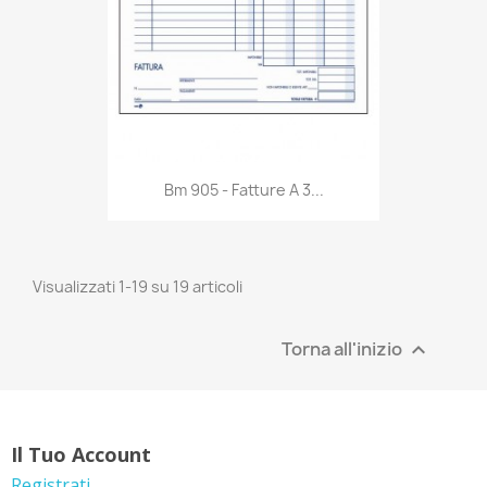
Anteprima

Bm 905 - Fatture A 3...
Visualizzati 1-19 su 19 articoli
Torna all'inizio

Il Tuo Account
Registrati