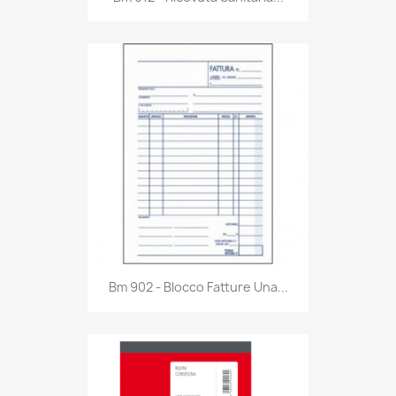
Anteprima

Bm 902 - Blocco Fatture Una...