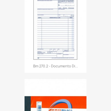
Anteprima

Bm 270.2 - Documento Di...