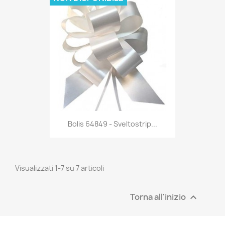
Anteprima

Bolis 64849 - Sveltostrip...
Visualizzati 1-7 su 7 articoli
Torna all'inizio
