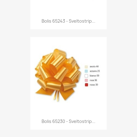
Anteprima

Bolis 65243 - Sveltostrip...
Anteprima

Bolis 65230 - Sveltostrip...