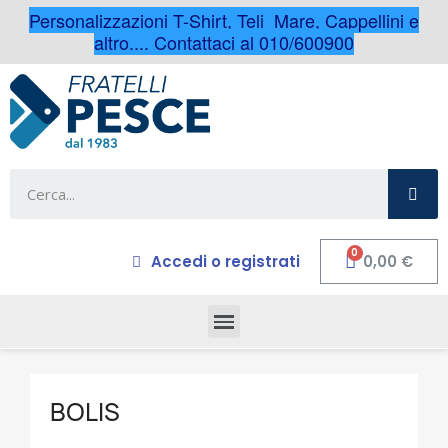
Personalizzazioni T-Shirt, Teli Mare, Cappellini e
altro.... Contattaci al 010/600900
Accedi o registrati
0,00 €
BOLIS