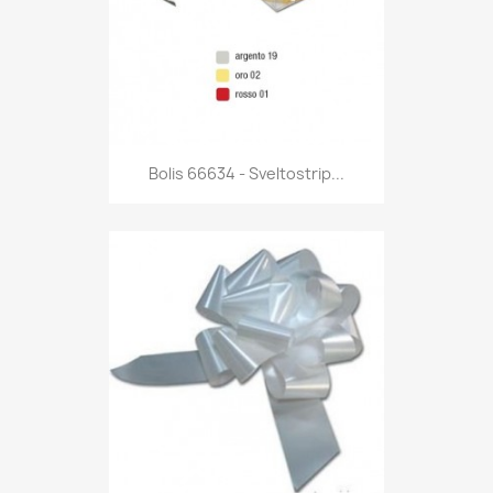
Anteprima

Bolis 66634 - Sveltostrip...