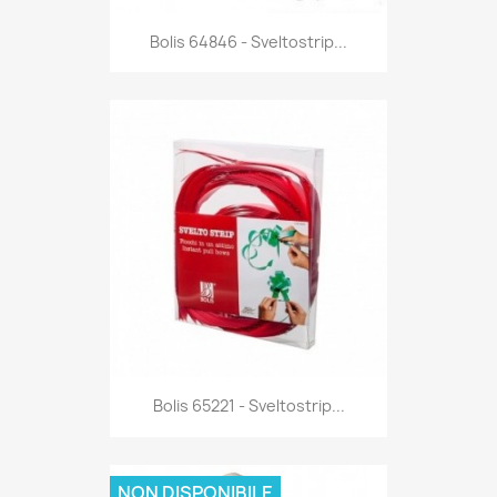
Anteprima

Bolis 64846 - Sveltostrip...
Anteprima

Bolis 65221 - Sveltostrip...
NON DISPONIBILE