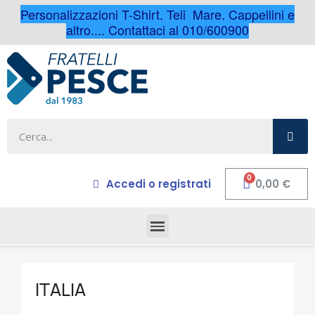
Personalizzazioni T-Shirt, Teli Mare, Cappellini e
altro.... Contattaci al 010/600900
Accedi o registrati
0,00 €
ITALIA