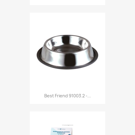
Anteprima

Best Friend 91003.2 -...