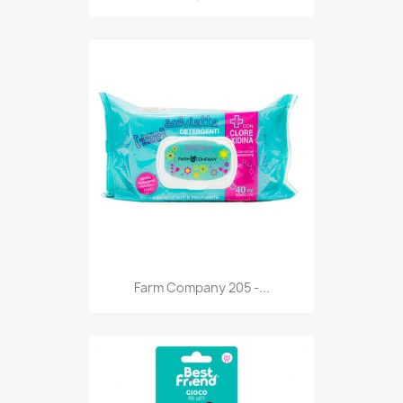
Anteprima

Farm Company 205 -...