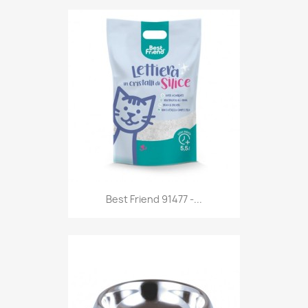
Anteprima

Best Friend 91477 -...