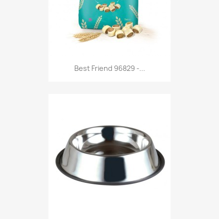
Anteprima

Best Friend 96829 -...