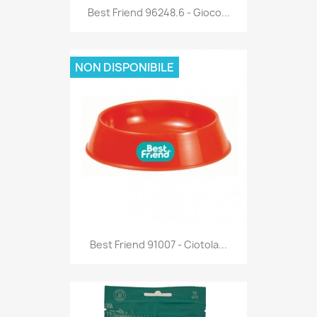
Anteprima

Best Friend 96248.6 - Gioco...
NON DISPONIBILE
Anteprima

Best Friend 91007 - Ciotola...