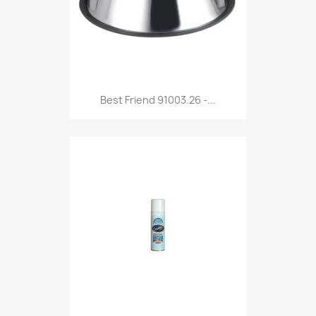
Anteprima

Best Friend 91003.26 -...