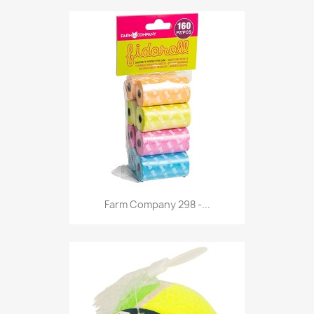
Anteprima

Farm Company 298 -...