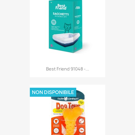
Anteprima

Best Friend 91048 -...
NON DISPONIBILE