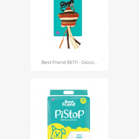
Anteprima

Best Friend 96111 - Gioco...