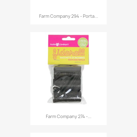
Anteprima

Farm Company 294 - Porta...
Anteprima

Farm Company 274 -...