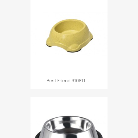
Anteprima

Best Friend 91081.1 -...