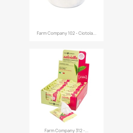
Anteprima

Farm Company 102 - Ciotola...
Anteprima

Farm Company 312 -...