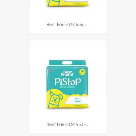
Anteprima

Best Friend 91454 -...
Anteprima

Best Friend 91453 -...