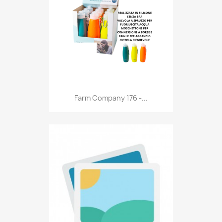
Anteprima

Farm Company 176 -...