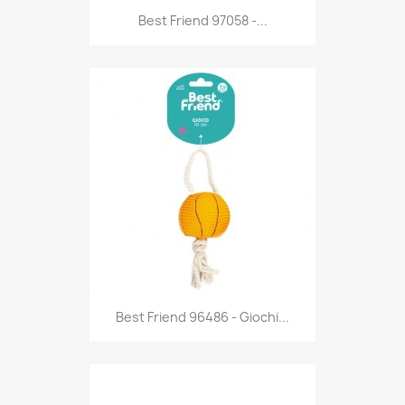
Anteprima

Best Friend 97058 -...
Anteprima

Best Friend 96486 - Giochi...