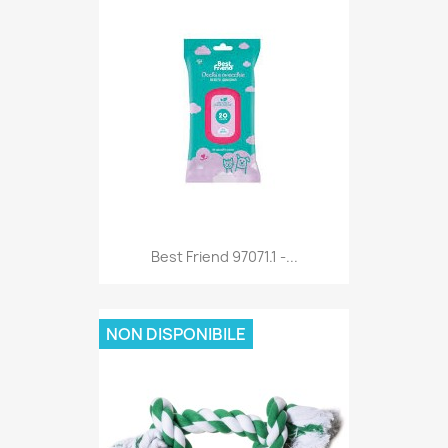
Anteprima

Best Friend 97071.1 -...
NON DISPONIBILE