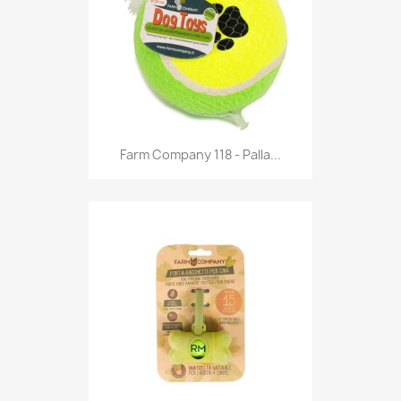
Anteprima

Farm Company 118 - Palla...