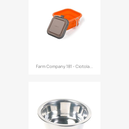
Anteprima

Farm Company 181 - Ciotola...