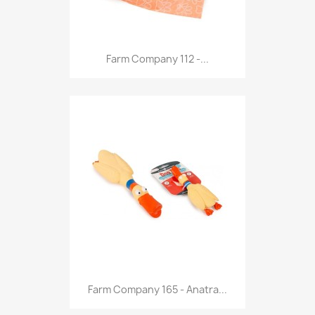
Anteprima

Farm Company 112 -...
Anteprima

Farm Company 165 - Anatra...