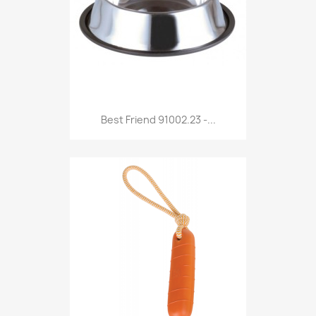
Anteprima

Best Friend 91002.23 -...