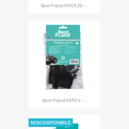
Anteprima

Best Friend 91003.29 -...
Anteprima

Best Friend 93757.4 -...
NON DISPONIBILE