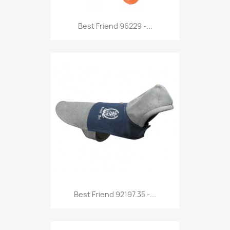
Anteprima

Best Friend 96229 -...
Anteprima

Best Friend 92197.35 -...