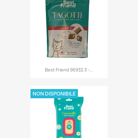
Anteprima

Best Friend 96932.3 -...
NON DISPONIBILE