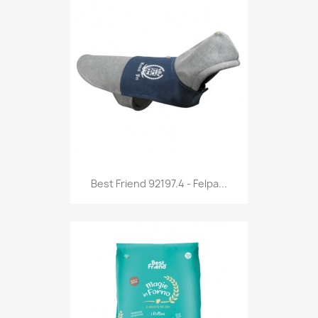
Anteprima

Best Friend 92197.4 - Felpa...