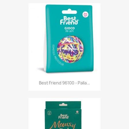
Anteprima

Best Friend 96100 - Palla...