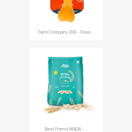
Anteprima

Farm Company 206 - Osso...
Anteprima

Best Friend 96826 -...