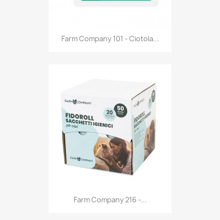
Anteprima

Farm Company 101 - Ciotola...
Anteprima

Farm Company 216 -...