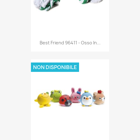
Anteprima

Best Friend 96411 - Osso In...
NON DISPONIBILE