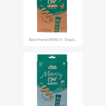
Anteprima

Best Friend 96930.9 - Snack...