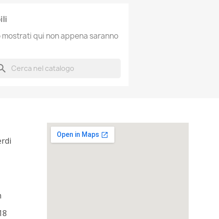
li
no mostrati qui non appena saranno
arch
erdi
m
18