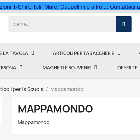
ioni T-Shirt, Teli Mare, Cappellini e altro.... Contattaci
 E LA TAVOLA
ARTICOLI PER TABACCHERIE
PERSONA
MAGNETI E SOUVENIR
OFFERTE
ticoli per la Scuola
Mappamondo
MAPPAMONDO
Mappamondo