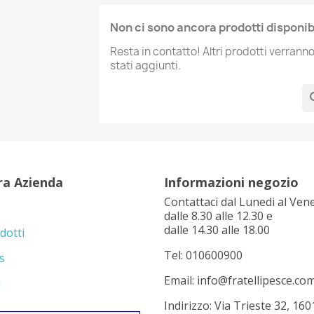
Non ci sono ancora prodotti disponibi
Resta in contatto! Altri prodotti verran
stati aggiunti.
se
ra Azienda
Informazioni negozio
Contattaci dal Lunedi al Ven
dalle 8.30 alle 12.30 e
dalle 14.30 alle 18.00
dotti
Tel: 010600900
s
Email: info@fratellipesce.co
i
Indirizzo: Via Trieste 32, 160