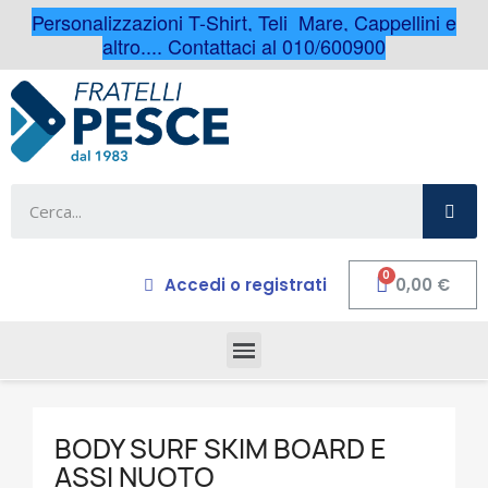
Personalizzazioni T-Shirt, Teli Mare, Cappellini e
altro.... Contattaci al 010/600900
Accedi o registrati
0,00 €
BODY SURF SKIM BOARD E
ASSI NUOTO