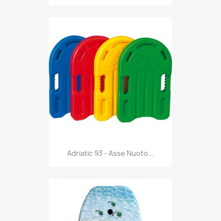
Anteprima

Adriatic 93 - Asse Nuoto...