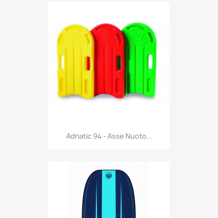
Anteprima

Adriatic 94 - Asse Nuoto...