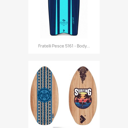
Anteprima

Fratelli Pesce 5161 - Body...