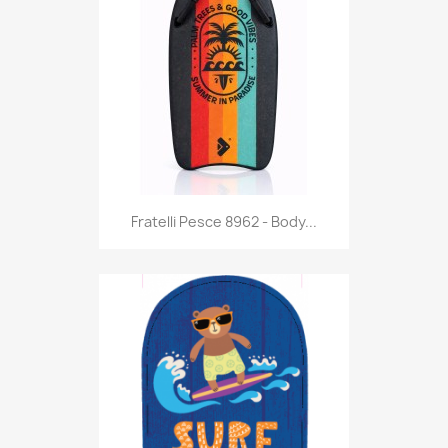
Anteprima

Fratelli Pesce 8962 - Body...