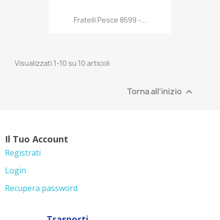
Anteprima

Fratelli Pesce 8599 -...
Visualizzati 1-10 su 10 articoli
Torna all'inizio

Il Tuo Account
Registrati
Login
Recupera password
Trasporti