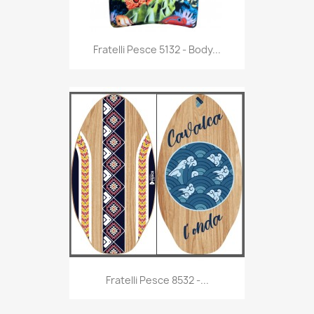
Anteprima

Fratelli Pesce 5132 - Body...
Anteprima

Fratelli Pesce 8532 -...