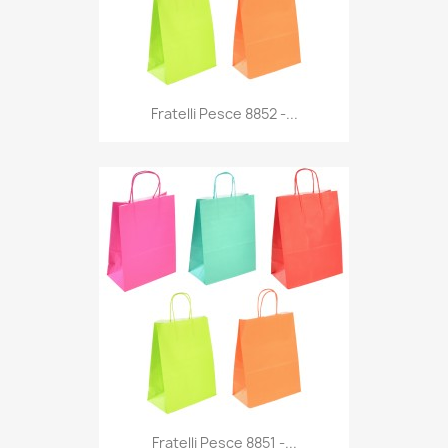
Anteprima

Fratelli Pesce 8852 -...
Anteprima

Fratelli Pesce 8851 -...