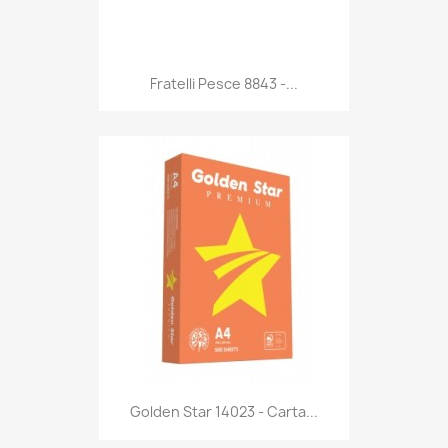
Anteprima

Fratelli Pesce 8843 -...
Anteprima

Golden Star 14023 - Carta...