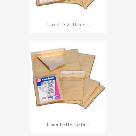
Anteprima

Blasetti 713 - Buste...
Anteprima

Blasetti 711 - Buste...