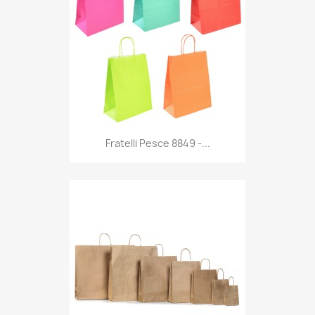
Anteprima

Fratelli Pesce 8849 -...