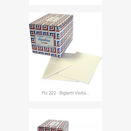
Anteprima

Ftc 222 - Biglietti Visita...