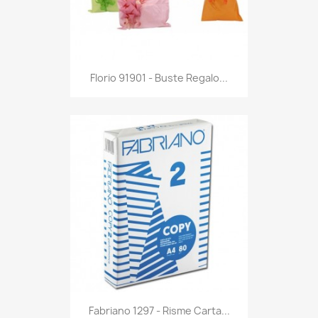
Anteprima

Florio 91901 - Buste Regalo...
Anteprima

Fabriano 1297 - Risme Carta...