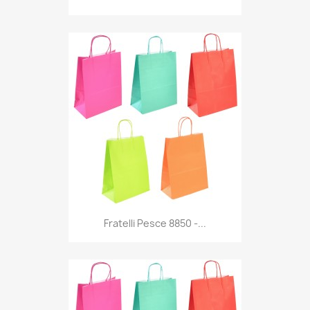
Anteprima

Fratelli Pesce 8850 -...