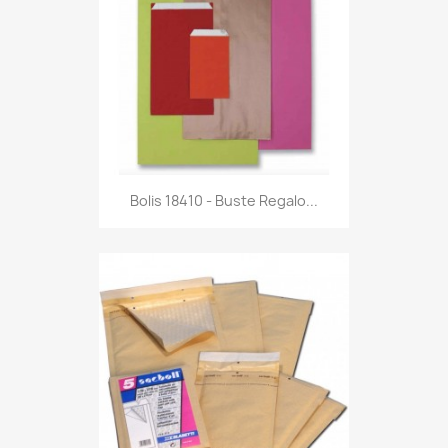
Anteprima

Bolis 18410 - Buste Regalo...