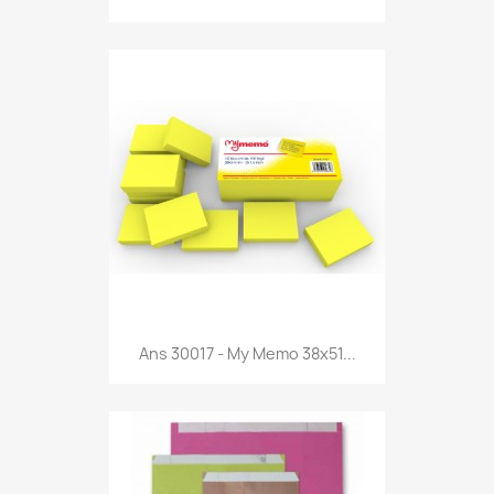
Anteprima

Ans 30017 - My Memo 38x51...