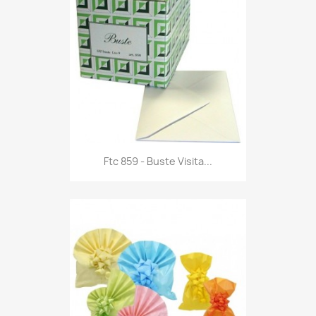
Anteprima

Ftc 859 - Buste Visita...