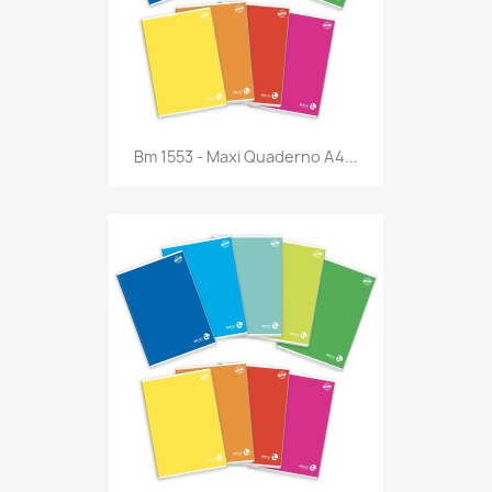
Anteprima

Bm 1553 - Maxi Quaderno A4...