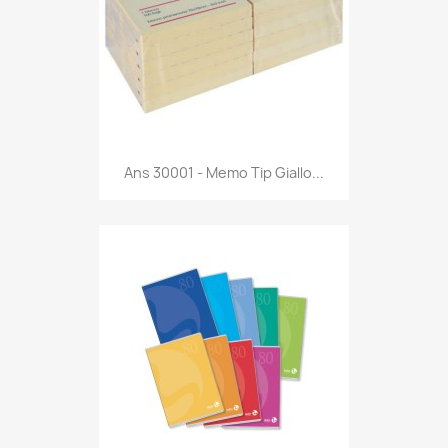
Anteprima

Ans 30001 - Memo Tip Giallo...