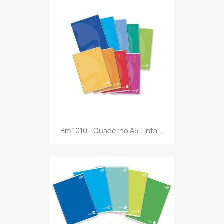
Anteprima

Bm 1010 - Quaderno A5 Tinta...