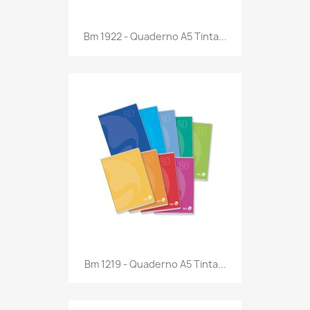
Anteprima

Bm 1922 - Quaderno A5 Tinta...
Anteprima

Bm 1219 - Quaderno A5 Tinta...