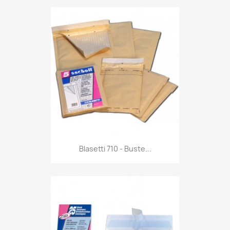
Anteprima

Blasetti 710 - Buste...