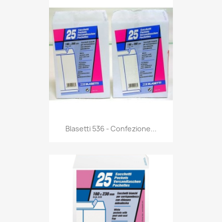
Anteprima

Blasetti 536 - Confezione...