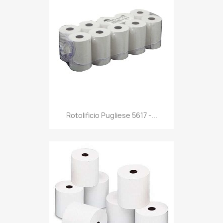
Anteprima

Rotolificio Pugliese 5617 -...