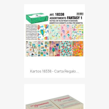
Anteprima

Kartos 18338 - Carta Regalo...