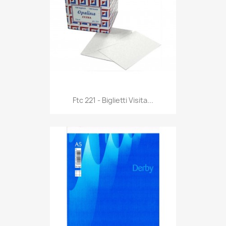
Anteprima

Ftc 221 - Biglietti Visita...