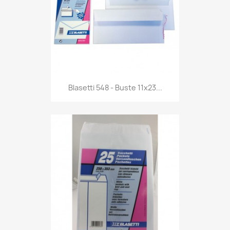
Anteprima

Blasetti 548 - Buste 11x23...