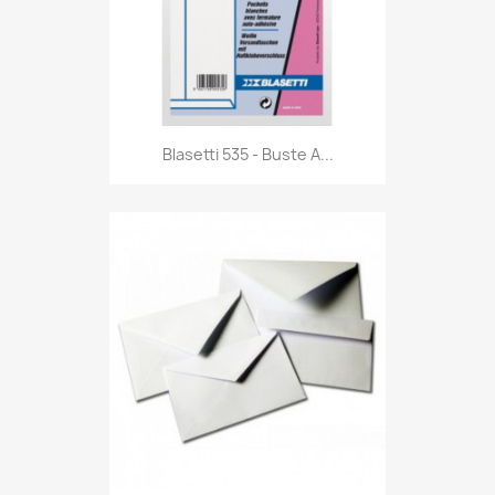
Anteprima

Blasetti 535 - Buste A...