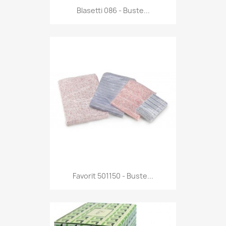
Anteprima

Blasetti 086 - Buste...
Anteprima

Favorit 501150 - Buste...