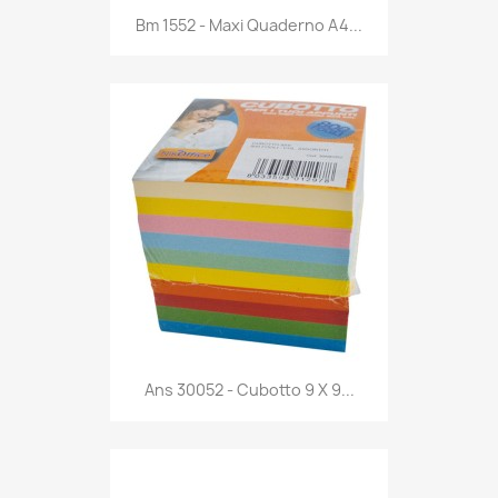
Anteprima

Bm 1552 - Maxi Quaderno A4...
Anteprima

Ans 30052 - Cubotto 9 X 9...