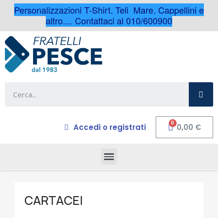
Personalizzazioni T-Shirt, Teli Mare, Cappellini e
altro.... Contattaci al 010/600900
Accedi o registrati
0,00 €
CARTACEI