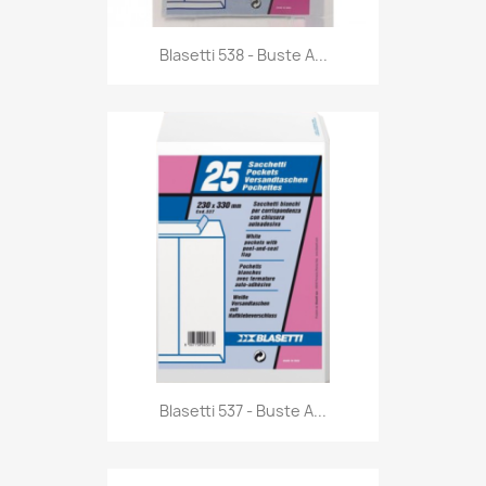
Anteprima

Blasetti 538 - Buste A...
Anteprima

Blasetti 537 - Buste A...