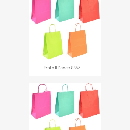
Anteprima

Fratelli Pesce 8853 -...