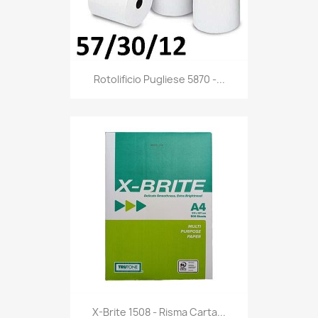
Anteprima

Rotolificio Pugliese 5870 -...
Anteprima

X-Brite 1508 - Risma Carta...