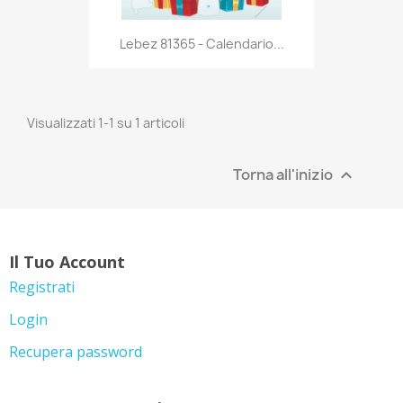
Anteprima

Lebez 81365 - Calendario...
Visualizzati 1-1 su 1 articoli
Torna all'inizio

Il Tuo Account
Registrati
Login
Recupera password