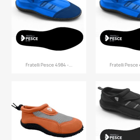
Anteprima
Antep


Fratelli Pesce 4984 -...
Fratelli Pesce 