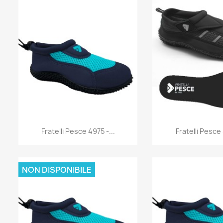
Anteprima
Antep


Fratelli Pesce 4975 -...
Fratelli Pesce 
NON DISPONIBILE