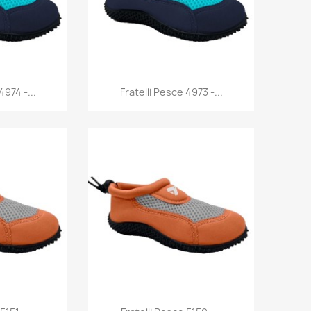
rima
Anteprima

4974 -...
Fratelli Pesce 4973 -...
rima
Anteprima
