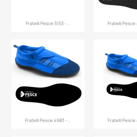
Anteprima
Antep


Fratelli Pesce 5153 -...
Fratelli Pesce 
Anteprima
Antep


Fratelli Pesce 4983 -...
Fratelli Pesce 