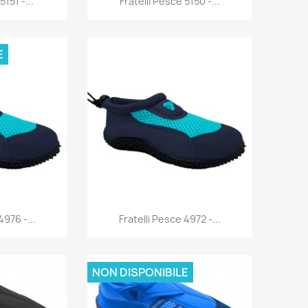
5151 -...
Fratelli Pesce 5150 -...
E
rima
Anteprima

4976 -...
Fratelli Pesce 4972 -...
NON DISPONIBILE