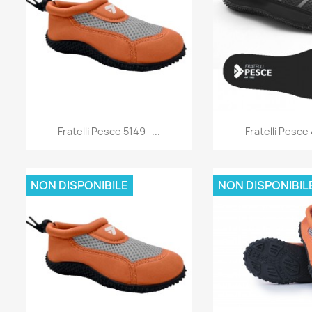
Anteprima
Antep


Fratelli Pesce 5149 -...
Fratelli Pesce 
NON DISPONIBILE
NON DISPONIBIL