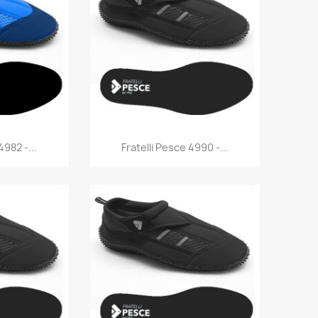
rima
Anteprima

4982 -...
Fratelli Pesce 4990 -...