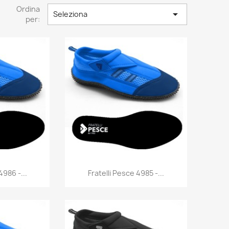
Ordina

Seleziona
per:
rima
Anteprima

4986 -...
Fratelli Pesce 4985 -...