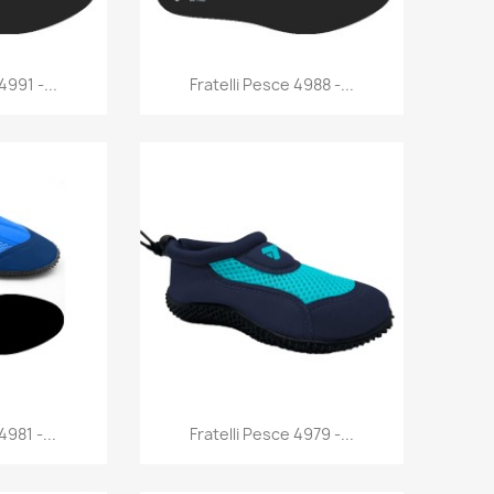
rima
Anteprima

4991 -...
Fratelli Pesce 4988 -...
rima
Anteprima

4981 -...
Fratelli Pesce 4979 -...