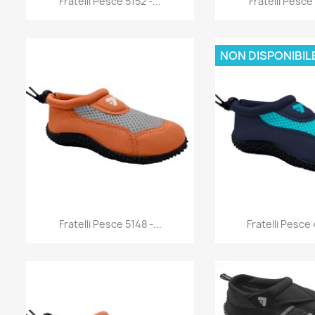
Fratelli Pesce 5152 -...
Fratelli Pesce 
NON DISPONIBIL
Anteprima
Antep


Fratelli Pesce 5148 -...
Fratelli Pesce 