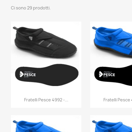
Ci sono 29 prodotti.
Anteprima
Antep


Fratelli Pesce 4992 -...
Fratelli Pesce 