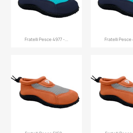
Anteprima
Antep


Fratelli Pesce 4977 -...
Fratelli Pesce 
Anteprima
Antep

