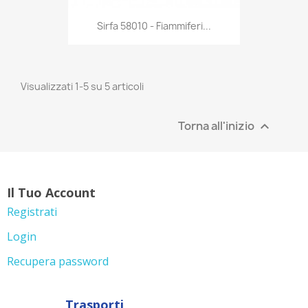
Anteprima

Sirfa 58010 - Fiammiferi...
Visualizzati 1-5 su 5 articoli
Torna all'inizio

Il Tuo Account
Registrati
Login
Recupera password
Trasporti