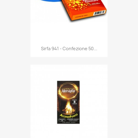
Anteprima

Sirfa 941 - Confezione 50...