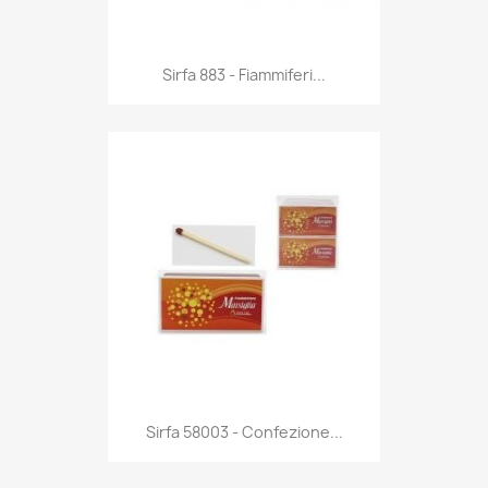
Anteprima

Sirfa 883 - Fiammiferi...
Anteprima

Sirfa 58003 - Confezione...