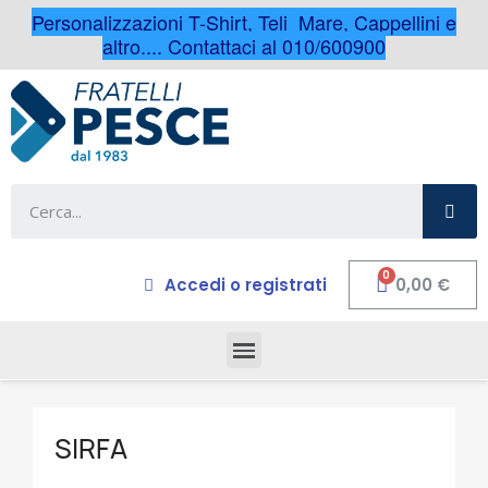
Personalizzazioni T-Shirt, Teli Mare, Cappellini e
altro.... Contattaci al 010/600900
Accedi o registrati
0,00 €
SIRFA