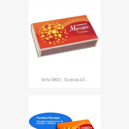
Anteprima

Sirfa 5800 - Scatola 45...