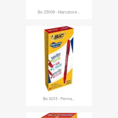
Anteprima

Bic 2300R - Marcatore...
Anteprima

Bic 6013 - Penna...