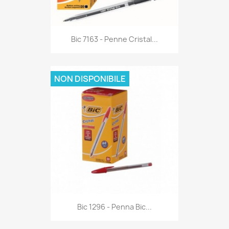
Anteprima

Bic 7163 - Penne Cristal...
NON DISPONIBILE
Anteprima

Bic 1296 - Penna Bic...