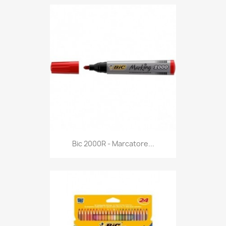
Anteprima

Bic 2000R - Marcatore...