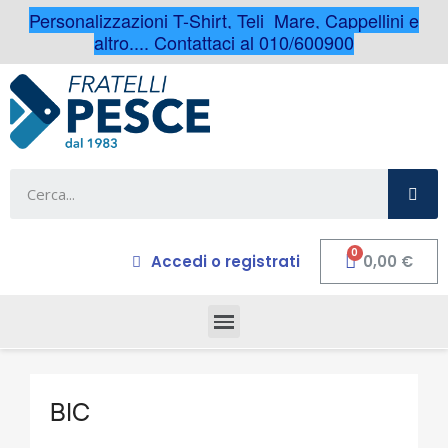
Personalizzazioni T-Shirt, Teli Mare, Cappellini e
altro.... Contattaci al 010/600900
Accedi o registrati
0,00 €
BIC