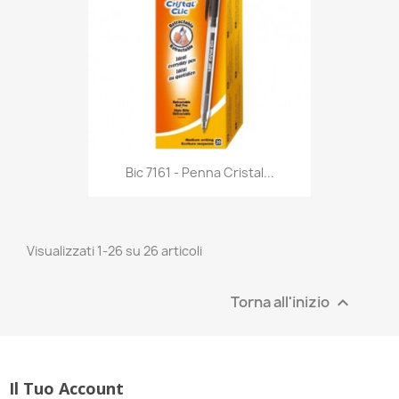
Anteprima

Bic 7161 - Penna Cristal...
Visualizzati 1-26 su 26 articoli
Torna all'inizio

Il Tuo Account