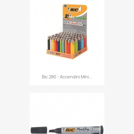
Anteprima

Bic 280 - Accendini Mini...