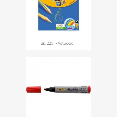
Anteprima

Bic 2251 - Astuccio...