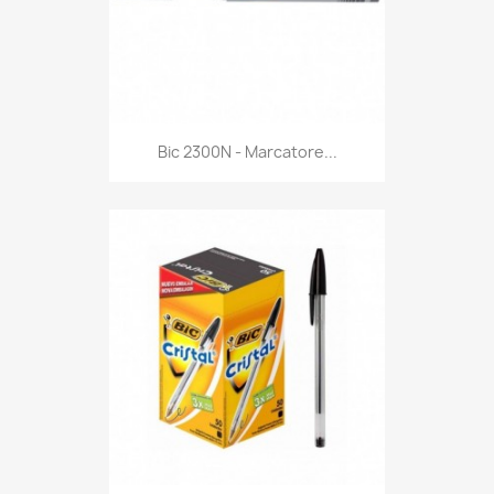
Anteprima

Bic 2300N - Marcatore...