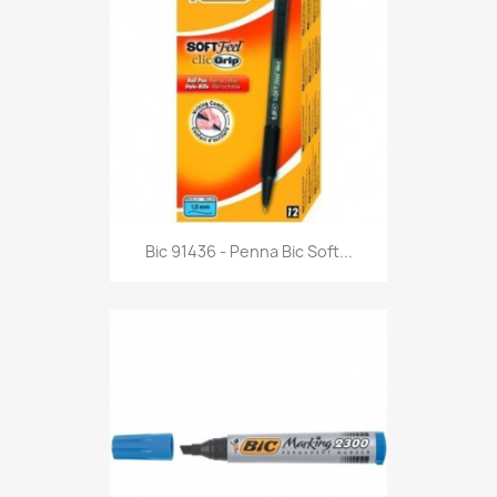
Anteprima

Bic 91436 - Penna Bic Soft...