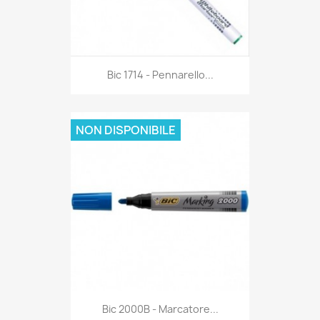
Anteprima

Bic 1714 - Pennarello...
NON DISPONIBILE
Anteprima

Bic 2000B - Marcatore...