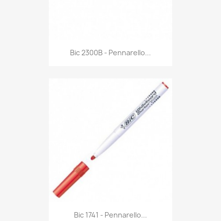
Anteprima

Bic 2300B - Pennarello...
Anteprima

Bic 1741 - Pennarello...