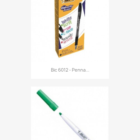
Anteprima

Bic 6012 - Penna...