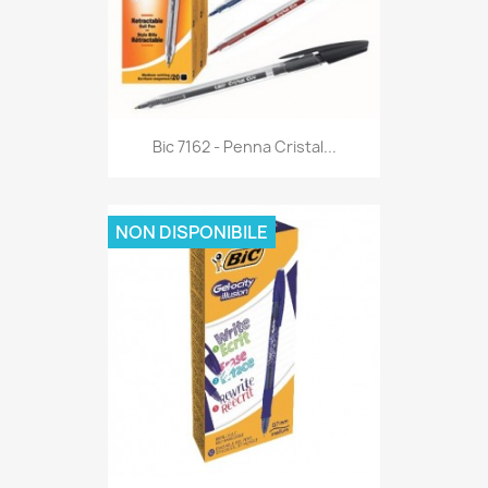
Anteprima

Bic 7162 - Penna Cristal...
NON DISPONIBILE