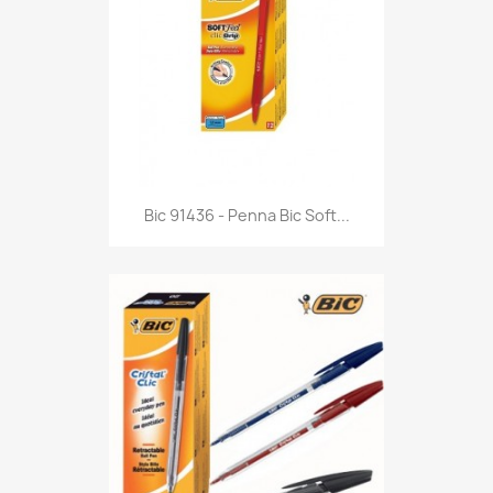
Anteprima

Bic 91436 - Penna Bic Soft...