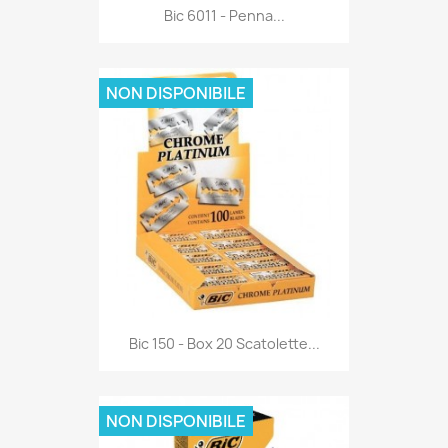
Anteprima

Bic 6011 - Penna...
NON DISPONIBILE
Anteprima

Bic 150 - Box 20 Scatolette...
NON DISPONIBILE