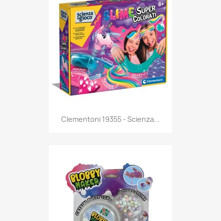
Anteprima

Clementoni 19355 - Scienza...