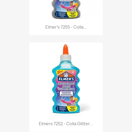
Anteprima

Elmer's 7255 - Colla...
Anteprima

Elmers 7252 - Colla Glitter...