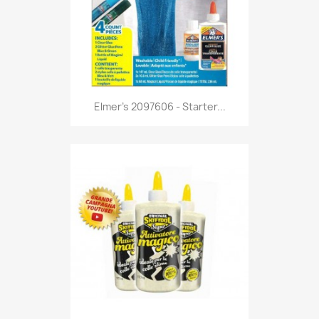
Anteprima

Elmer's 2097606 - Starter...