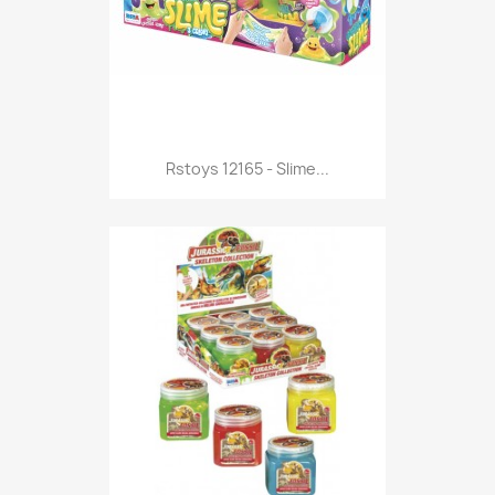
Anteprima

Rstoys 12165 - Slime...