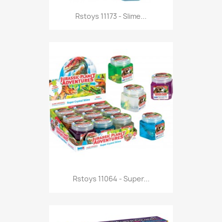
Anteprima

Rstoys 11173 - Slime...
Anteprima

Rstoys 11064 - Super...