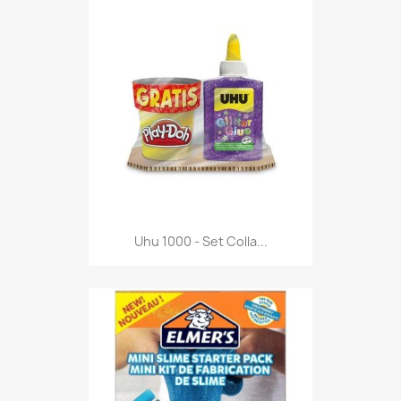
Anteprima

Uhu 1000 - Set Colla...