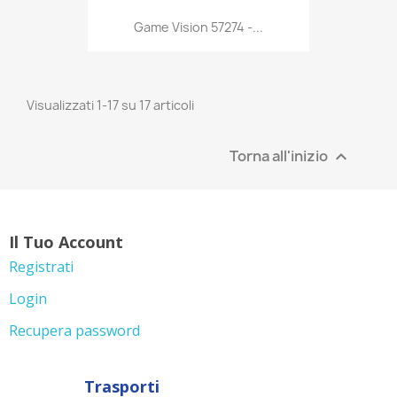
Anteprima

Game Vision 57274 -...
Visualizzati 1-17 su 17 articoli
Torna all'inizio

Il Tuo Account
Registrati
Login
Recupera password
Trasporti