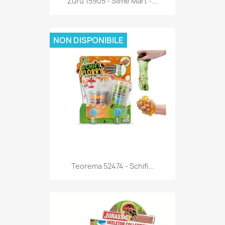
Zuru 15905 - Slime Mart -...
NON DISPONIBILE
Anteprima

Teorema 52474 - Schifi...