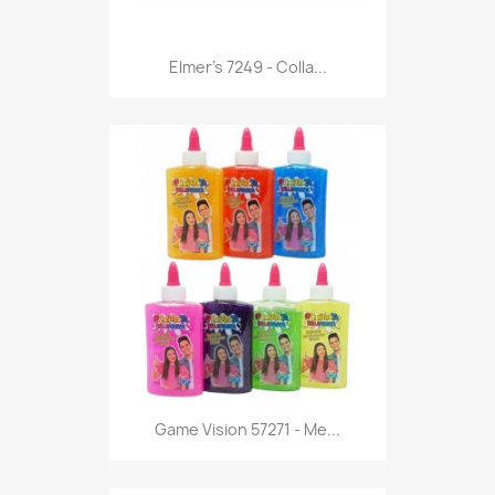
Anteprima

Elmer's 7249 - Colla...
Anteprima

Game Vision 57271 - Me...