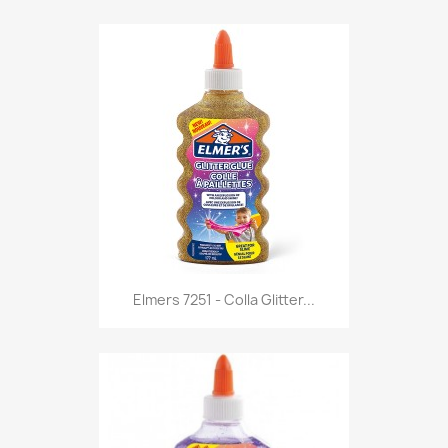
Anteprima

Elmers 7251 - Colla Glitter...