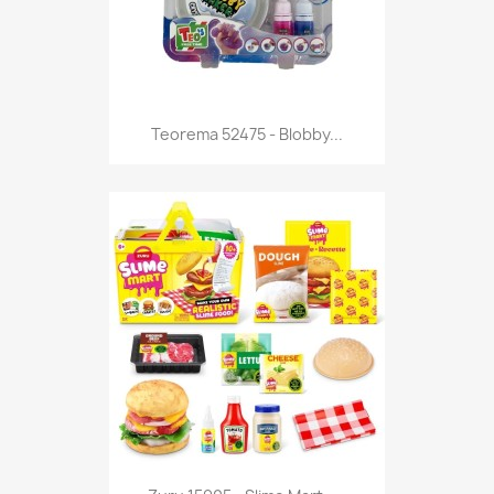
Anteprima

Teorema 52475 - Blobby...
Anteprima
