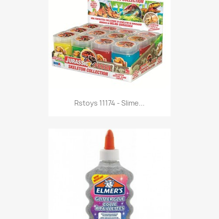
Anteprima

Rstoys 11174 - Slime...