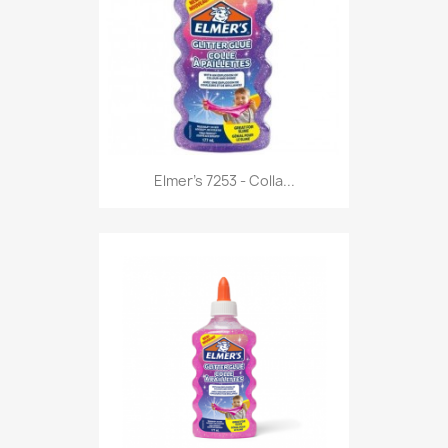
Anteprima

Elmer's 7253 - Colla...