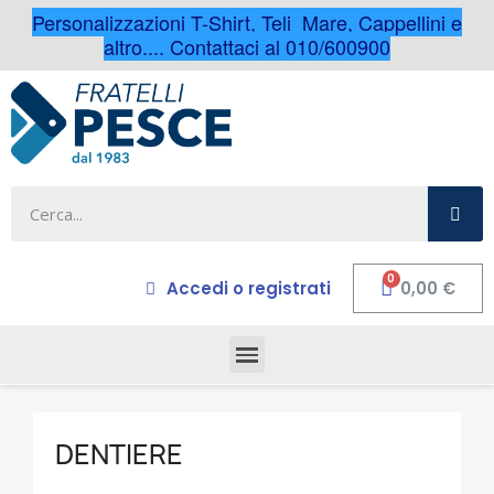
Personalizzazioni T-Shirt, Teli Mare, Cappellini e
altro.... Contattaci al 010/600900
Accedi o registrati
0,00 €
DENTIERE