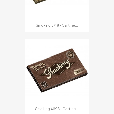
Anteprima

Smoking 5718 - Cartine...
Anteprima

Smoking 4698 - Cartine...