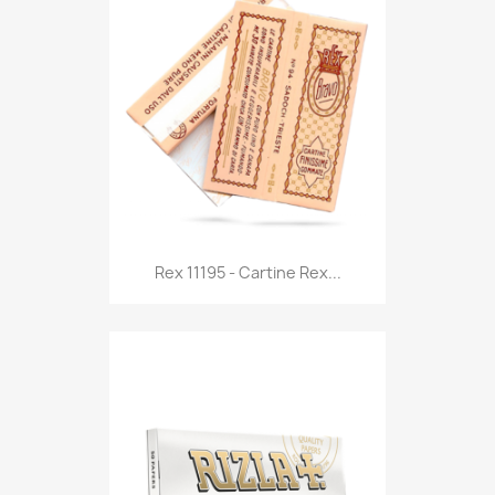
Anteprima

Rex 11195 - Cartine Rex...