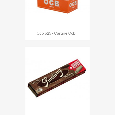
Anteprima

Ocb 625 - Cartine Ocb...