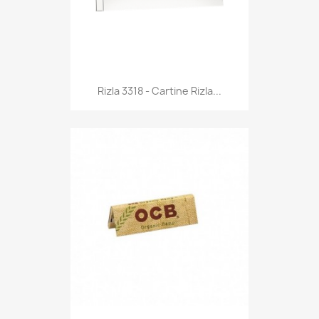
Anteprima

Rizla 3318 - Cartine Rizla...