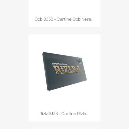
Anteprima

Ocb 8050 - Cartine Ocb Nere...
Anteprima

Rizla 8133 - Cartine Rizla...