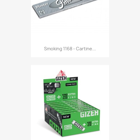
Anteprima

Smoking 1168 - Cartine...