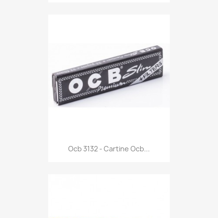
Anteprima

Ocb 3132 - Cartine Ocb...