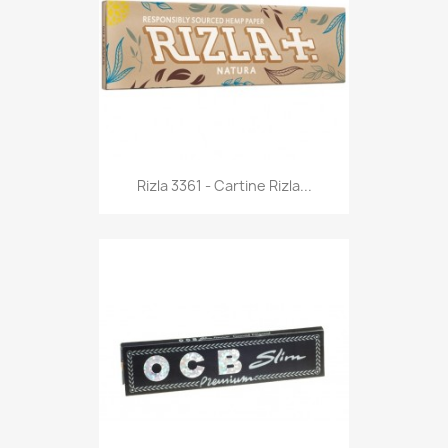
Anteprima

Rizla 3361 - Cartine Rizla...