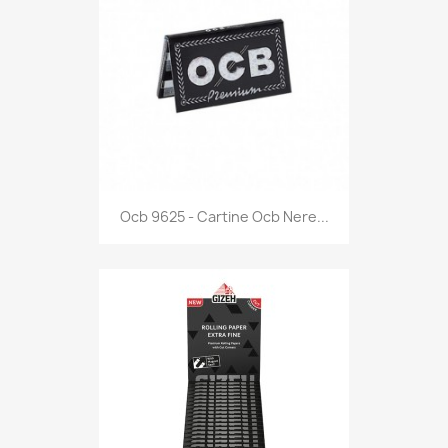
Anteprima

Ocb 9625 - Cartine Ocb Nere...