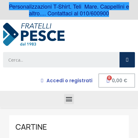
Personalizzazioni T-Shirt, Teli Mare, Cappellini e
altro.... Contattaci al 010/600900
Accedi o registrati
0,00 €
CARTINE