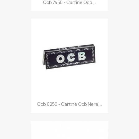
Anteprima

Ocb 7450 - Cartine Ocb...
Anteprima

Ocb 0250 - Cartine Ocb Nere...