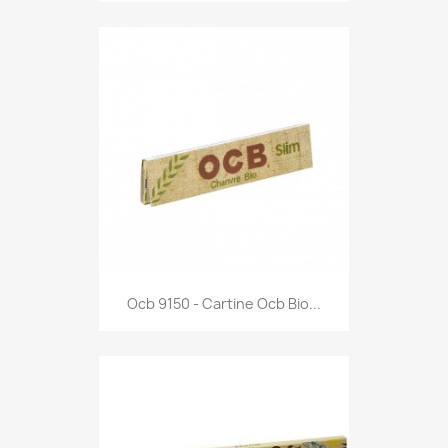
Anteprima

Ocb 9150 - Cartine Ocb Bio...