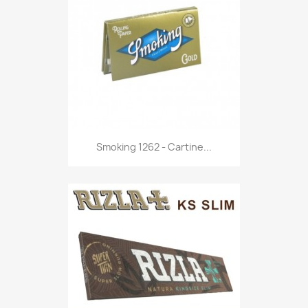
Anteprima

Smoking 1262 - Cartine...