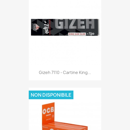
Anteprima

Gizeh 7110 - Cartine King...
NON DISPONIBILE