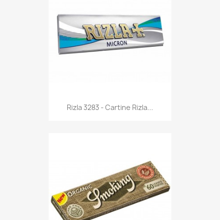
Anteprima

Rizla 3283 - Cartine Rizla...