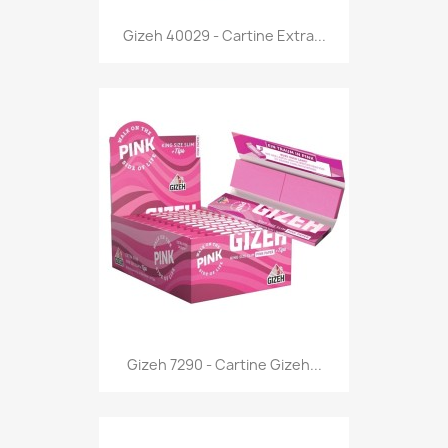
Anteprima

Gizeh 40029 - Cartine Extra...
Anteprima

Gizeh 7290 - Cartine Gizeh...