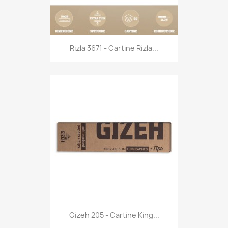
Anteprima

Rizla 3671 - Cartine Rizla...
Anteprima

Gizeh 205 - Cartine King...