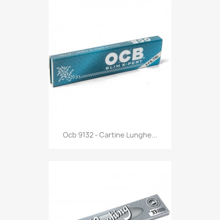
Anteprima

Ocb 9132 - Cartine Lunghe...