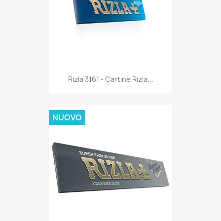
Anteprima

Rizla 3161 - Cartine Rizla...
NUOVO