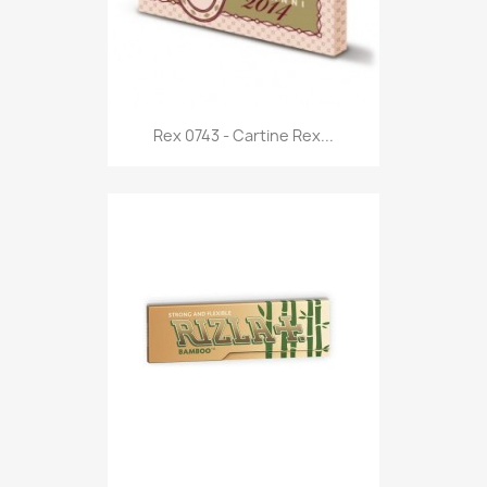
Anteprima

Rex 0743 - Cartine Rex...