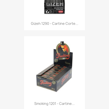
Anteprima

Gizeh 1290 - Cartine Corte...
Anteprima

Smoking 1201 - Cartine...