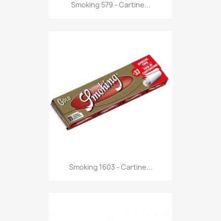
Anteprima

Smoking 579 - Cartine...
Anteprima

Smoking 1603 - Cartine...