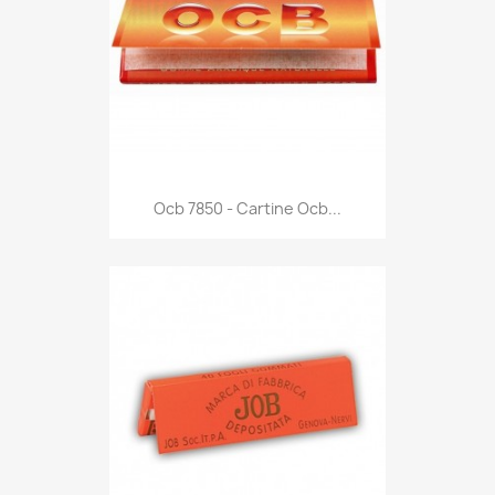
Anteprima

Ocb 7850 - Cartine Ocb...