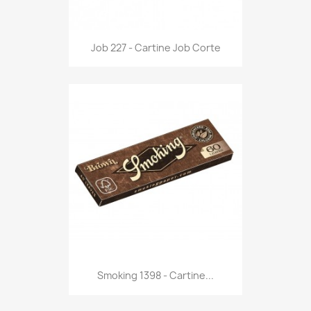
Anteprima

Job 227 - Cartine Job Corte
Anteprima

Smoking 1398 - Cartine...