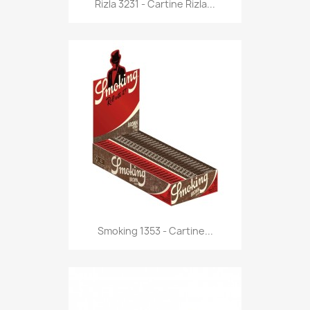
Anteprima

Rizla 3231 - Cartine Rizla...
Anteprima

Smoking 1353 - Cartine...