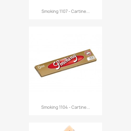
Anteprima

Smoking 1107 - Cartine...
Anteprima

Smoking 1104 - Cartine...