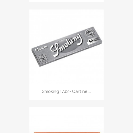
Anteprima

Smoking 1732 - Cartine...