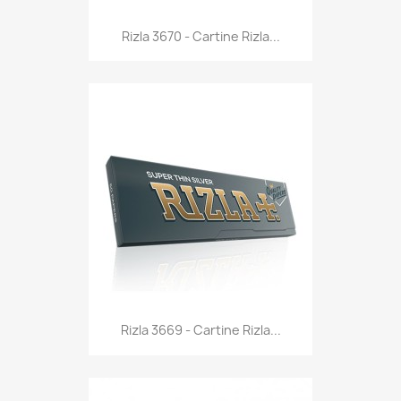
Anteprima

Rizla 3670 - Cartine Rizla...
Anteprima

Rizla 3669 - Cartine Rizla...