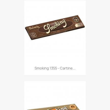
Anteprima

Smoking 1355 - Cartine...