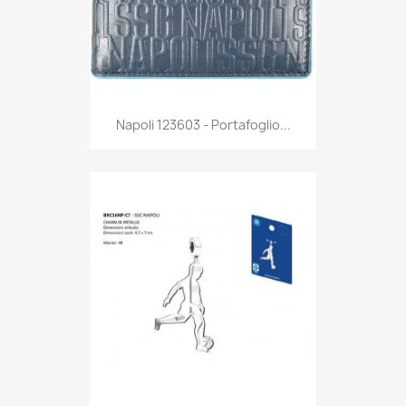
Anteprima

Napoli 123603 - Portafoglio...