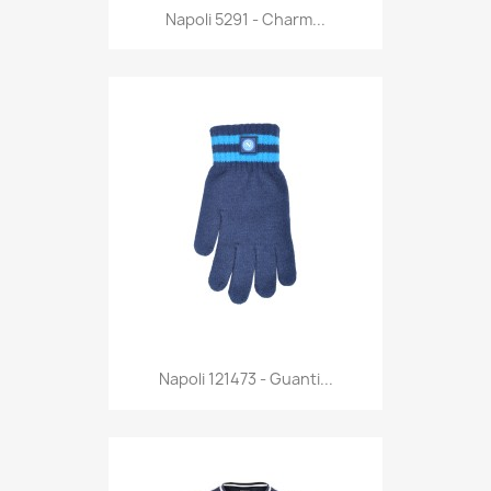
Anteprima

Napoli 5291 - Charm...
Anteprima

Napoli 121473 - Guanti...