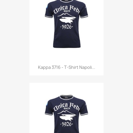
Anteprima

Kappa 3716 - T-Shirt Napoli...