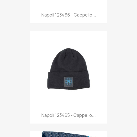
Anteprima

Napoli 123466 - Cappello...
Anteprima

Napoli 123465 - Cappello...