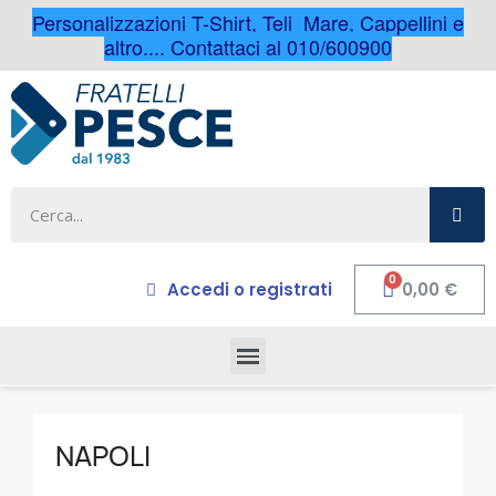
Personalizzazioni T-Shirt, Teli Mare, Cappellini e
altro.... Contattaci al 010/600900
Accedi o registrati
0,00 €
NAPOLI