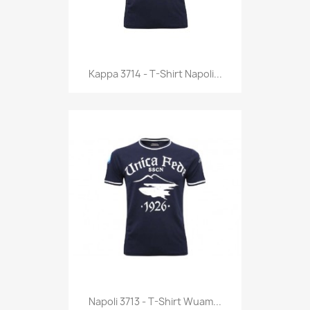
Anteprima

Kappa 3714 - T-Shirt Napoli...
Anteprima

Napoli 3713 - T-Shirt Wuam...