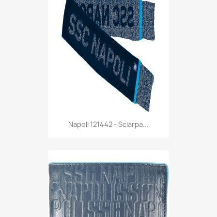
Anteprima

Napoli 121442 - Sciarpa...