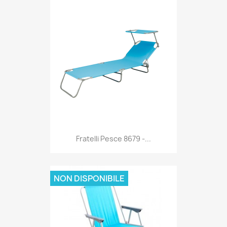
Anteprima

Fratelli Pesce 8679 -...
NON DISPONIBILE