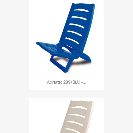
Anteprima

Adriatic 289/BLU -...