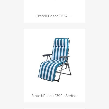
Anteprima

Fratelli Pesce 8667 -...
Anteprima

Fratelli Pesce 8799 - Sedia...