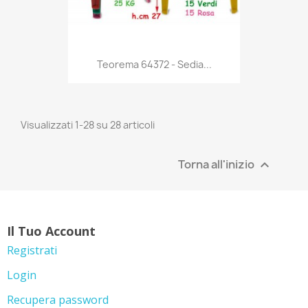
Anteprima

Teorema 64372 - Sedia...
Visualizzati 1-28 su 28 articoli
Torna all'inizio

Il Tuo Account
Registrati
Login
Recupera password