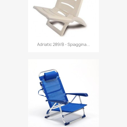
Anteprima

Adriatic 289/B - Spiaggina...