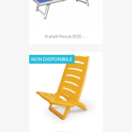
Anteprima

Fratelli Pesce 8125 -...
NON DISPONIBILE
Anteprima