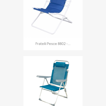
Anteprima

Fratelli Pesce 8802 -...