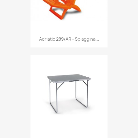
Anteprima

Adriatic 289/AR - Spiaggina...