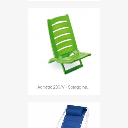
Anteprima

Adriatic 289/V - Spiaggina...