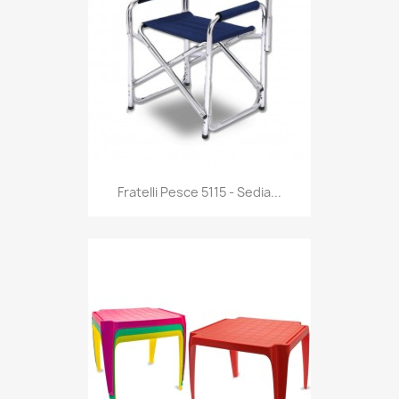
Anteprima

Fratelli Pesce 5115 - Sedia...