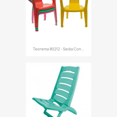
Anteprima

Teorema 80212 - Sedia Con...