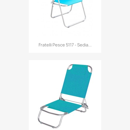
Anteprima

Fratelli Pesce 5117 - Sedia...