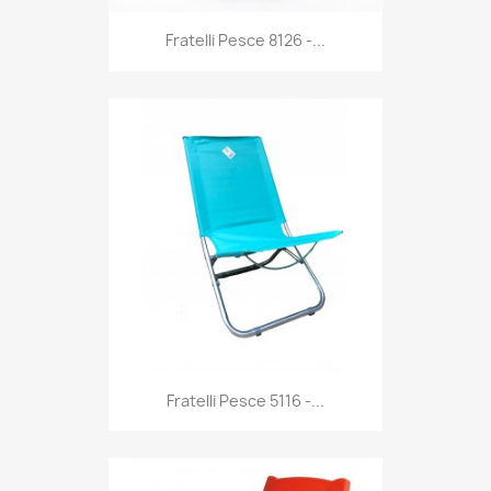
Anteprima

Fratelli Pesce 8126 -...
Anteprima

Fratelli Pesce 5116 -...