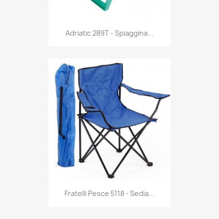
Anteprima

Adriatic 289T - Spiaggina...
Anteprima

Fratelli Pesce 5118 - Sedia...