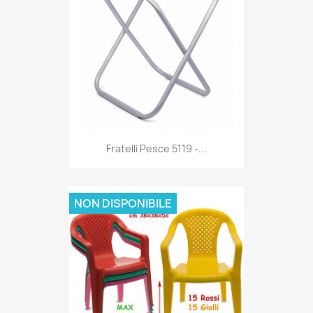
Anteprima

Fratelli Pesce 5119 -...
NON DISPONIBILE