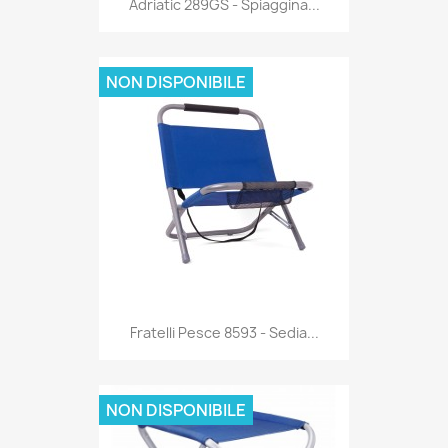

Adriatic 289GS - Spiaggina...
NON DISPONIBILE
Anteprima

Fratelli Pesce 8593 - Sedia...
NON DISPONIBILE