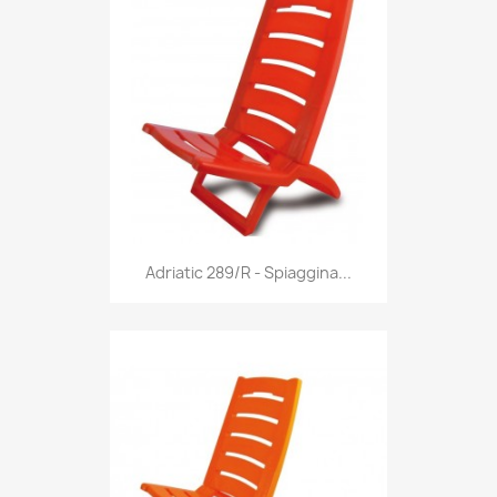
Anteprima

Adriatic 289/R - Spiaggina...