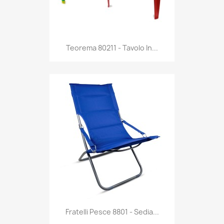
Anteprima

Teorema 80211 - Tavolo In...
Anteprima

Fratelli Pesce 8801 - Sedia...