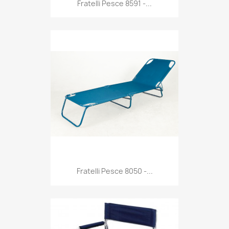
Anteprima

Fratelli Pesce 8591 -...
Anteprima

Fratelli Pesce 8050 -...