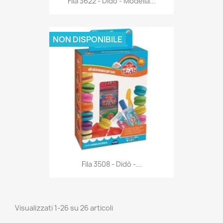
Fila 3622 - Didò - Modella...
NON DISPONIBILE
Anteprima

Fila 3508 - Didò -...
Visualizzati 1-26 su 26 articoli