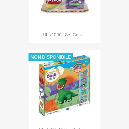
Anteprima

Uhu 1000 - Set Colla...
NON DISPONIBILE
Anteprima
