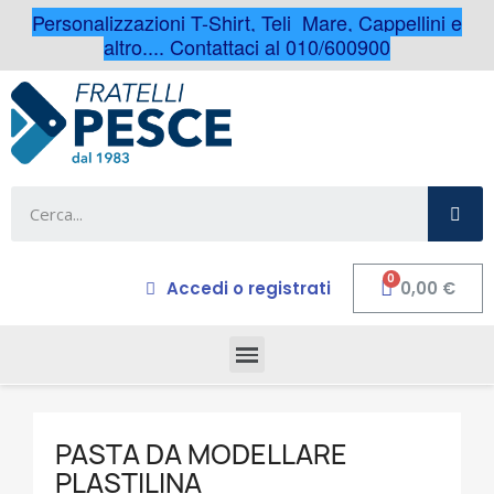
Personalizzazioni T-Shirt, Teli Mare, Cappellini e
altro.... Contattaci al 010/600900
Accedi o registrati
0,00 €
PASTA DA MODELLARE
PLASTILINA