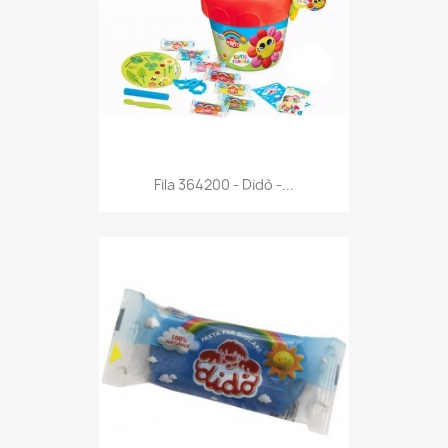
Anteprima

Fila 364200 - Didò -...