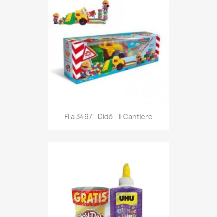
Anteprima

Fila 3497 - Didò - Il Cantiere