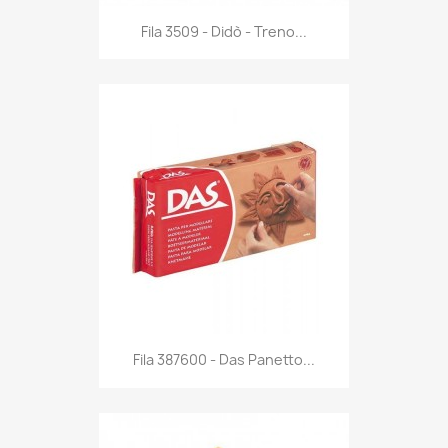
Anteprima

Fila 3509 - Didò - Treno...
Anteprima

Fila 387600 - Das Panetto...