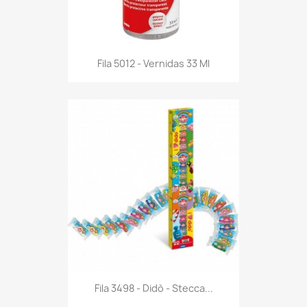
Anteprima

Fila 5012 - Vernidas 33 Ml
Anteprima

Fila 3498 - Didò - Stecca...