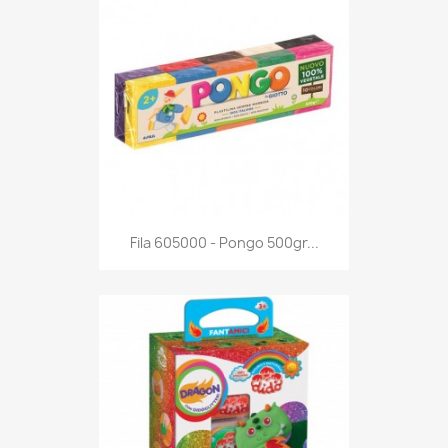
Anteprima

Fila 605000 - Pongo 500gr...