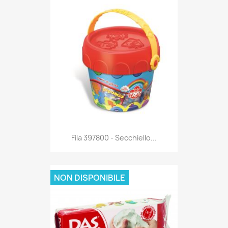
Anteprima

Fila 397800 - Secchiello...
NON DISPONIBILE