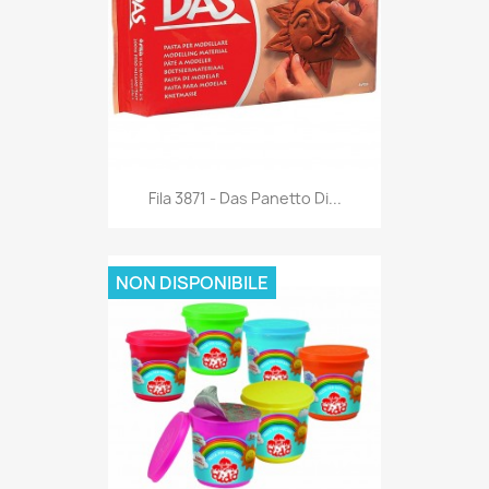
Anteprima

Fila 3871 - Das Panetto Di...
NON DISPONIBILE