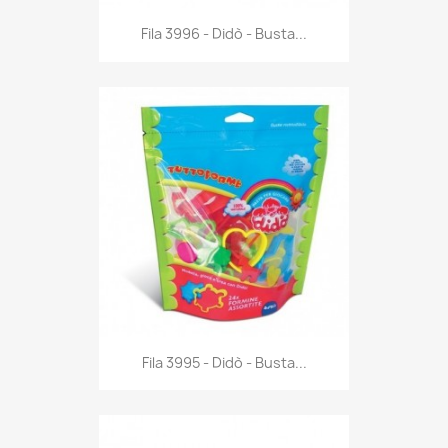
Anteprima

Fila 3996 - Didò - Busta...
Anteprima

Fila 3995 - Didò - Busta...