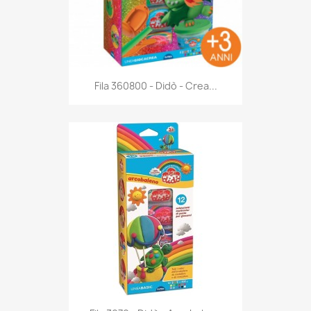
Anteprima

Fila 360800 - Didò - Crea...
Anteprima
