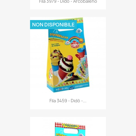
Fila 3979 - Didò - Arcobaleno
NON DISPONIBILE
Anteprima

Fila 3459 - Didò -...