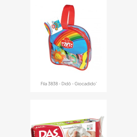
Anteprima

Fila 3838 - Didò - Giocadido’