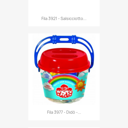
Anteprima

Fila 3921 - Salsicciotto...
Anteprima

Fila 3977 - Didò -...