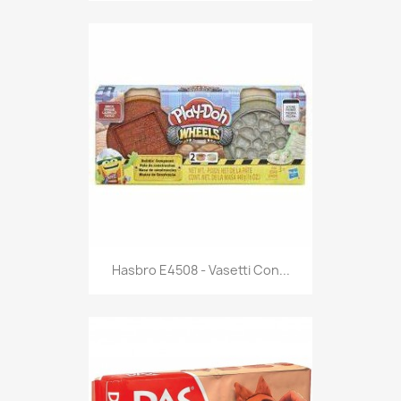
Anteprima

Hasbro E4508 - Vasetti Con...