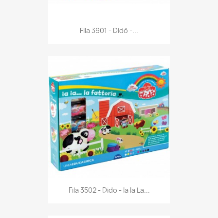
Anteprima

Fila 3901 - Didò -...
Anteprima

Fila 3502 - Dido - Ia Ia La...