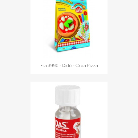
Anteprima

Fila 3990 - Didò - Crea Pizza