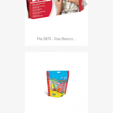
Anteprima

Fila 3870 - Das Bianco...