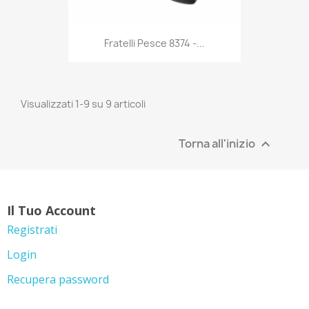
Anteprima

Fratelli Pesce 8374 -...
Visualizzati 1-9 su 9 articoli
Torna all'inizio

Il Tuo Account
Registrati
Login
Recupera password