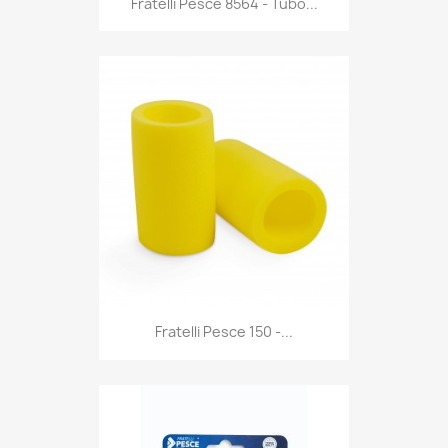
Fratelli Pesce 8564 - Tubo...
Anteprima

Fratelli Pesce 150 -...