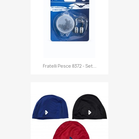
Anteprima

Fratelli Pesce 8372 - Set...