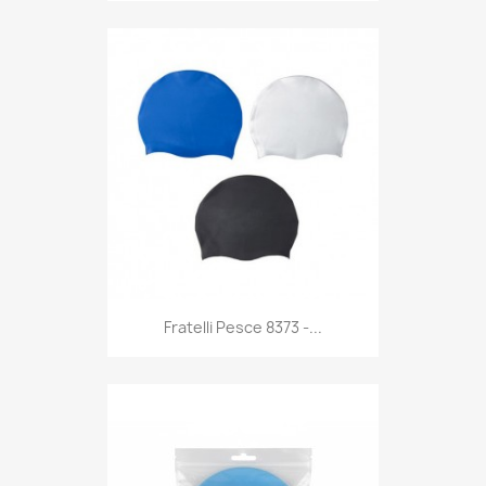
Anteprima

Fratelli Pesce 8373 -...