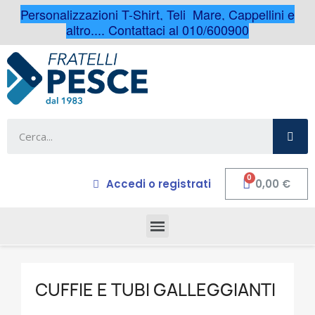
Personalizzazioni T-Shirt, Teli Mare, Cappellini e
altro.... Contattaci al 010/600900
Accedi o registrati
0,00 €
CUFFIE E TUBI GALLEGGIANTI