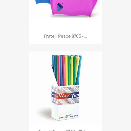
Anteprima

Fratelli Pesce 8765 -...
Anteprima
