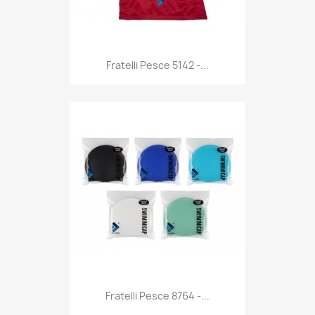
Anteprima

Fratelli Pesce 5142 -...
Anteprima

Fratelli Pesce 8764 -...