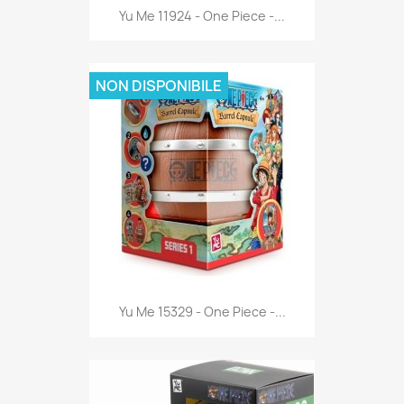
Anteprima

Yu Me 11924 - One Piece -...
NON DISPONIBILE
Anteprima

Yu Me 15329 - One Piece -...