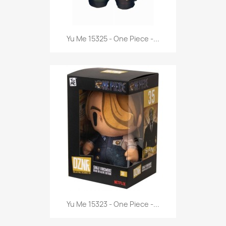
Anteprima

Yu Me 15325 - One Piece -...
Anteprima

Yu Me 15323 - One Piece -...