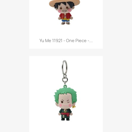
Anteprima

Yu Me 11921 - One Piece -...