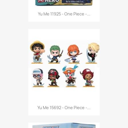
Anteprima

Yu Me 11925 - One Piece -...
Anteprima

Yu Me 15692 - One Piece -...