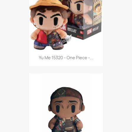
Anteprima

Yu Me 15320 - One Piece -...