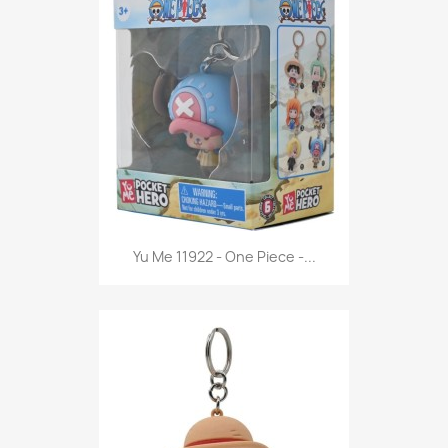
Anteprima

Yu Me 11922 - One Piece -...