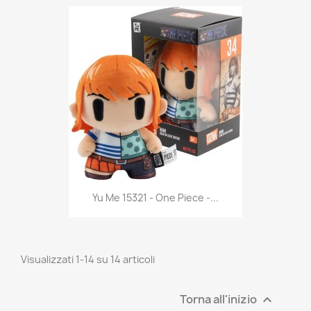
Anteprima

Yu Me 15321 - One Piece -...
Visualizzati 1-14 su 14 articoli
Torna all'inizio
