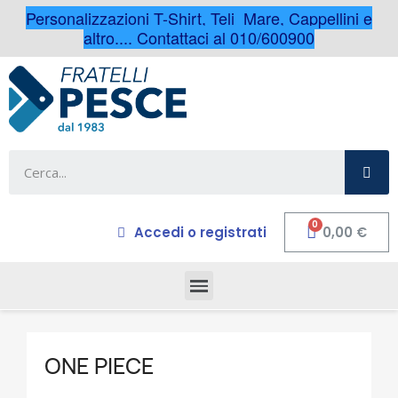
Personalizzazioni T-Shirt, Teli Mare, Cappellini e
altro.... Contattaci al 010/600900
Accedi o registrati
0,00 €
ONE PIECE