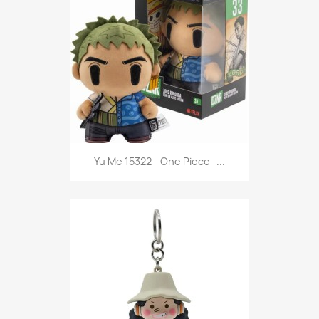
Anteprima

Yu Me 15322 - One Piece -...