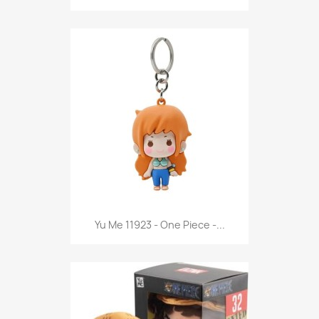
Anteprima

Yu Me 11923 - One Piece -...