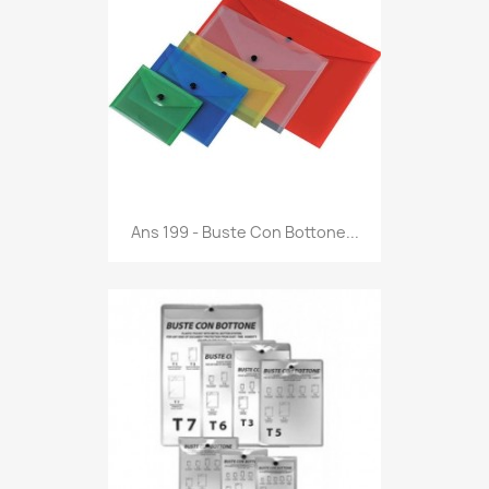
Anteprima

Ans 199 - Buste Con Bottone...