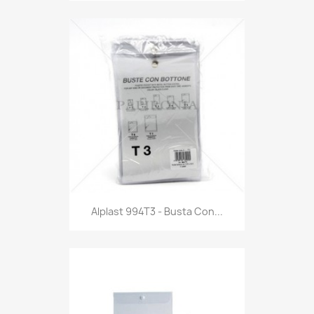
Anteprima

Alplast 994T3 - Busta Con...