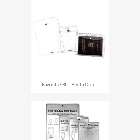
Anteprima

Favorit 7980 - Busta Con...