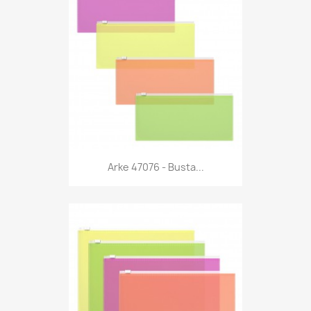
Anteprima

Arke 47076 - Busta...