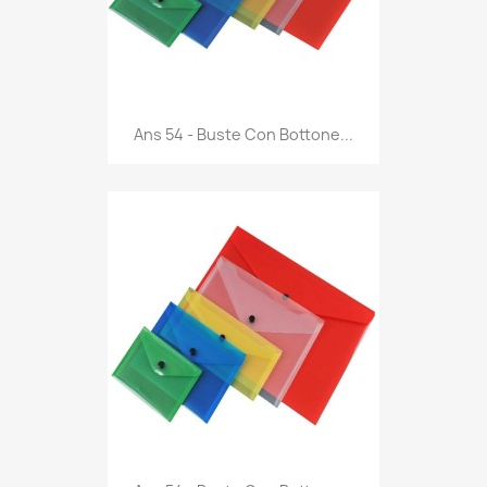
Anteprima

Ans 54 - Buste Con Bottone...
Anteprima
