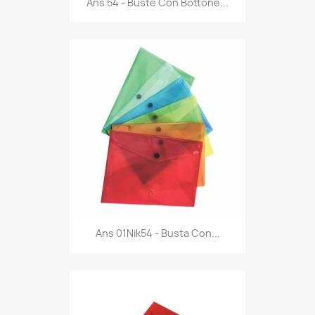
Ans 54 - Buste Con Bottone...
Anteprima

Ans 01Nik54 - Busta Con...