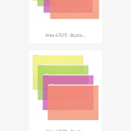
Anteprima

Arke 47073 - Busta...
Anteprima
