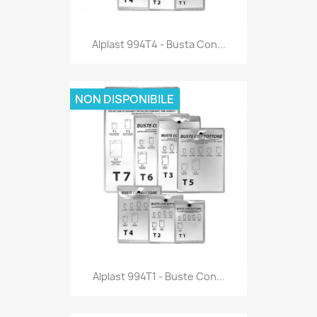
Anteprima

Alplast 994T4 - Busta Con...
NON DISPONIBILE
Anteprima

Alplast 994T1 - Buste Con...