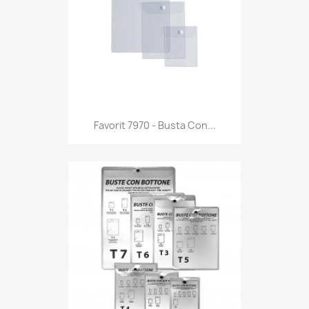
Anteprima

Favorit 7970 - Busta Con...