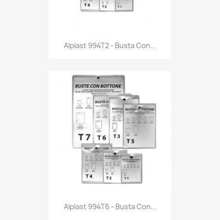
Anteprima

Alplast 994T2 - Busta Con...
Anteprima

Alplast 994T6 - Busta Con...