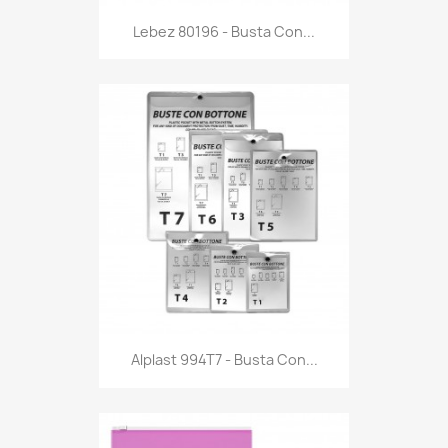
Anteprima

Lebez 80196 - Busta Con...
Anteprima

Alplast 994T7 - Busta Con...