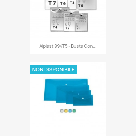
Anteprima

Alplast 994T5 - Busta Con...
NON DISPONIBILE