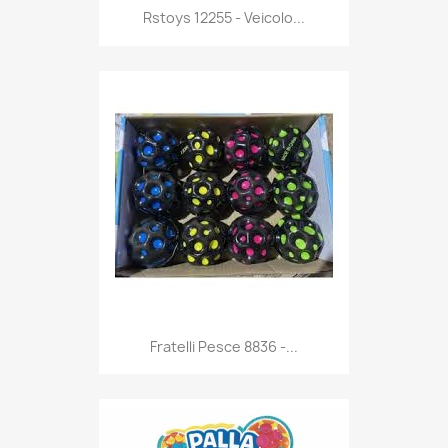
Anteprima

Rstoys 12255 - Veicolo...
Anteprima

Fratelli Pesce 8836 -...