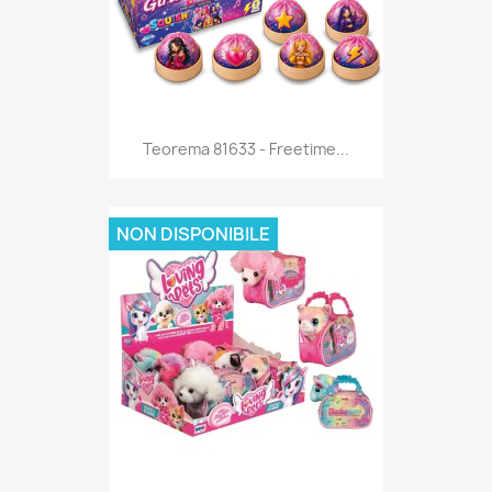
Anteprima

Teorema 81633 - Freetime...
NON DISPONIBILE