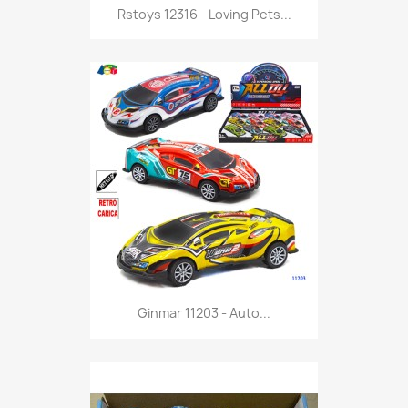
Anteprima

Rstoys 12316 - Loving Pets...
Anteprima

Ginmar 11203 - Auto...