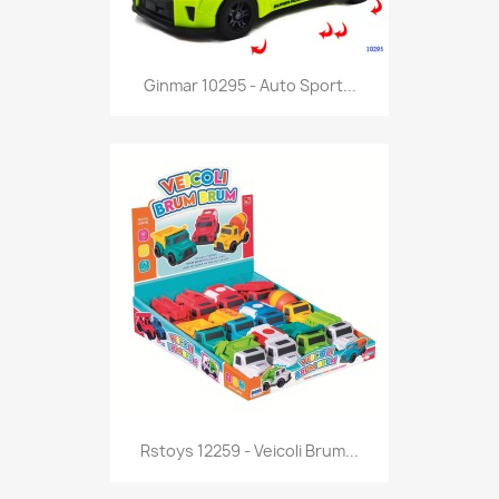
Anteprima

Ginmar 10295 - Auto Sport...
Anteprima

Rstoys 12259 - Veicoli Brum...