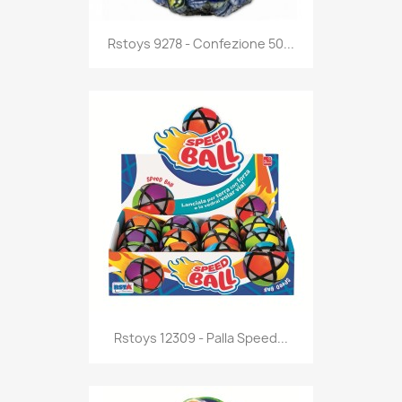
Anteprima

Rstoys 9278 - Confezione 50...
Anteprima

Rstoys 12309 - Palla Speed...