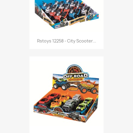
Anteprima

Rstoys 12258 - City Scooter...