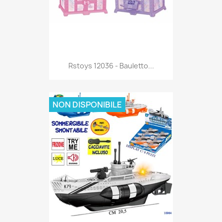
Anteprima

Rstoys 12036 - Bauletto...
NON DISPONIBILE