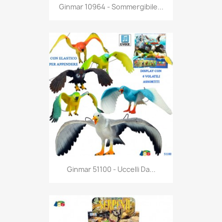
Anteprima

Ginmar 10964 - Sommergibile...
Anteprima

Ginmar 51100 - Uccelli Da...