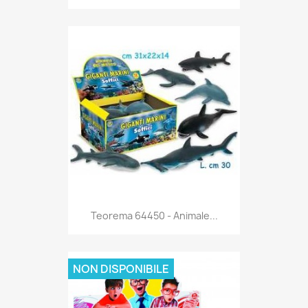
Anteprima

Teorema 64450 - Animale...
NON DISPONIBILE