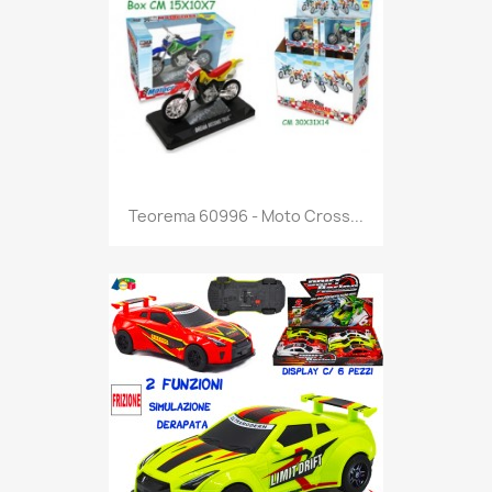
Anteprima

Teorema 60996 - Moto Cross...