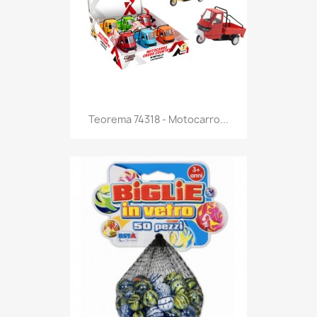
Anteprima

Teorema 74318 - Motocarro...