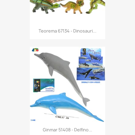
Anteprima

Teorema 67134 - Dinosauri...
Anteprima

Ginmar 51408 - Delfino...