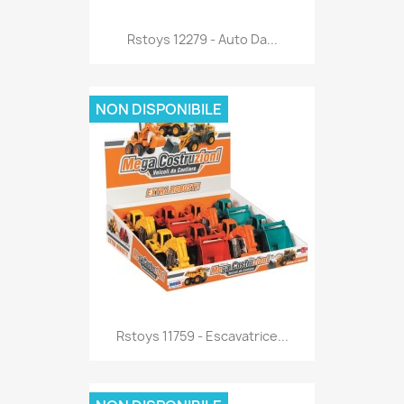
Anteprima

Rstoys 12279 - Auto Da...
NON DISPONIBILE
Anteprima

Rstoys 11759 - Escavatrice...