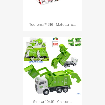
Anteprima

Teorema 74316 - Motocarro...
Anteprima

Ginmar 10491 - Camion...