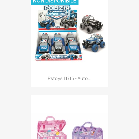
NON DISPONIBILE
Anteprima

Rstoys 11715 - Auto...