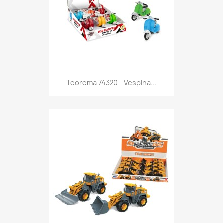
Anteprima

Teorema 74320 - Vespina...