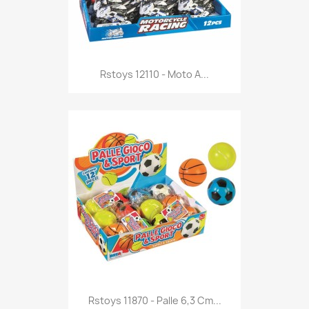
Anteprima

Rstoys 12110 - Moto A...
Anteprima

Rstoys 11870 - Palle 6,3 Cm...