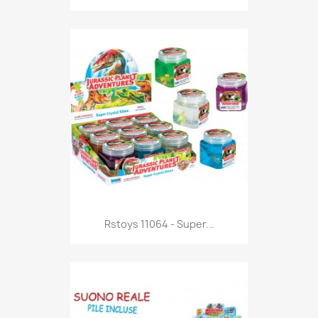
Anteprima

Rstoys 11064 - Super...