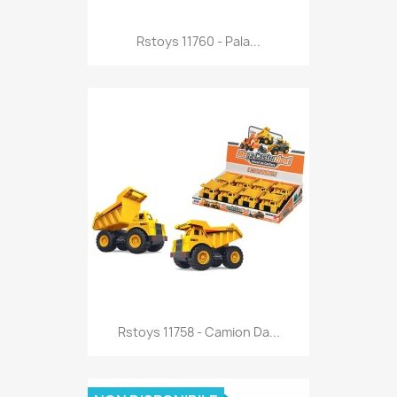
Anteprima

Rstoys 11760 - Pala...
Anteprima

Rstoys 11758 - Camion Da...