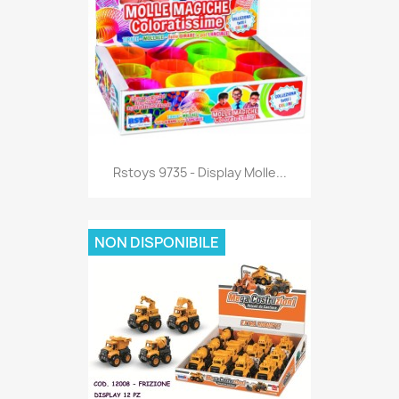
Anteprima

Rstoys 9735 - Display Molle...
NON DISPONIBILE