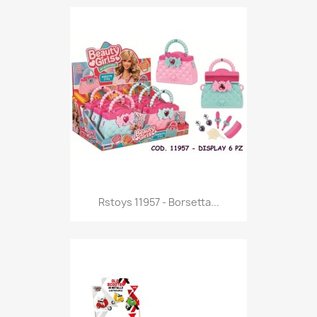
Anteprima

Rstoys 11957 - Borsetta...