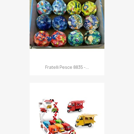
Anteprima

Fratelli Pesce 8835 -...