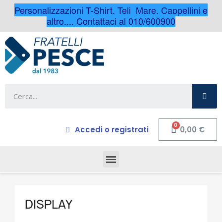
Personalizzazioni T-Shirt, Teli Mare, Cappellini e
altro.... Contattaci al 010/600900
Accedi o registrati
0,00 €
DISPLAY