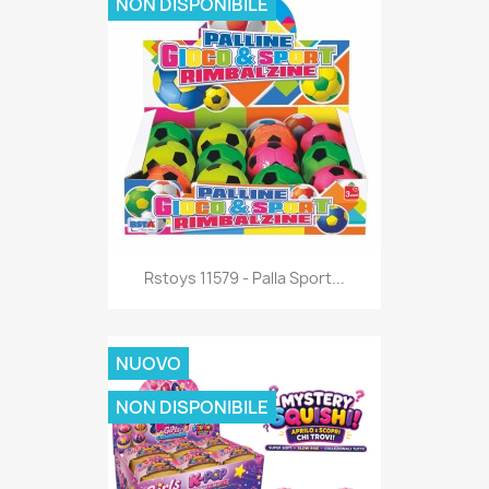
NON DISPONIBILE
Anteprima

Rstoys 11579 - Palla Sport...
NUOVO
NON DISPONIBILE