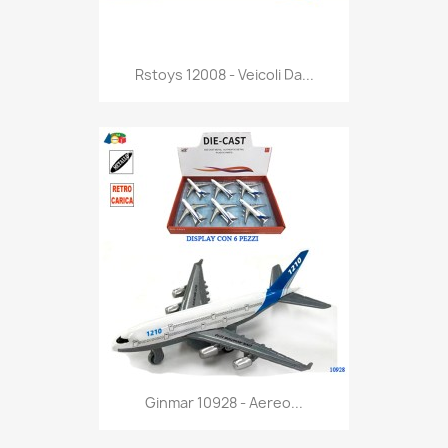
Anteprima

Rstoys 12008 - Veicoli Da...
Anteprima

Ginmar 10928 - Aereo...