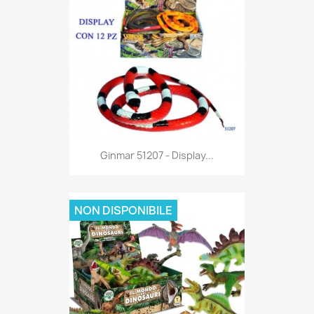
Anteprima

Ginmar 51207 - Display...
NON DISPONIBILE