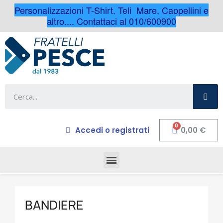
Personalizzazioni T-Shirt, Teli Mare, Cappellini e
altro.... Contattaci al 010/600900
Accedi o registrati
0,00 €
BANDIERE