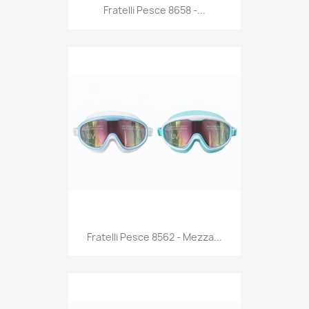
Anteprima

Fratelli Pesce 8658 -...
Anteprima

Fratelli Pesce 8562 - Mezza...