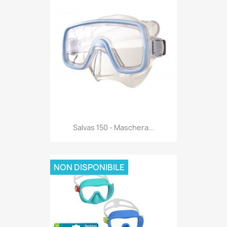
Anteprima

Salvas 150 - Maschera...
NON DISPONIBILE