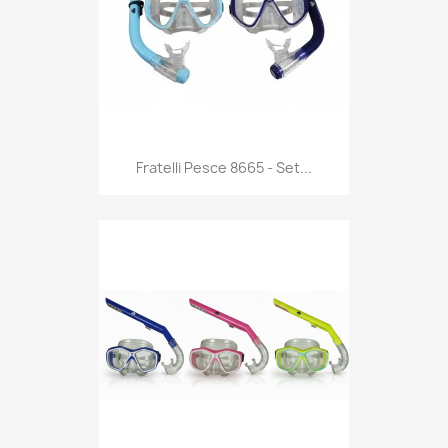
Anteprima

Fratelli Pesce 8665 - Set...