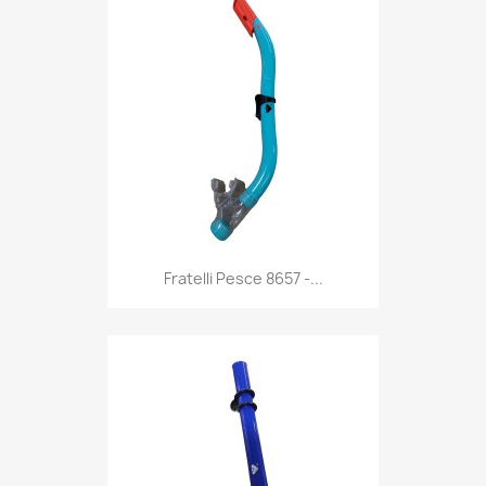
Anteprima

Fratelli Pesce 8657 -...