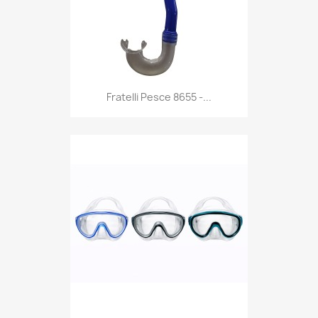
Anteprima

Fratelli Pesce 8655 -...