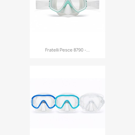
Anteprima

Fratelli Pesce 8790 -...