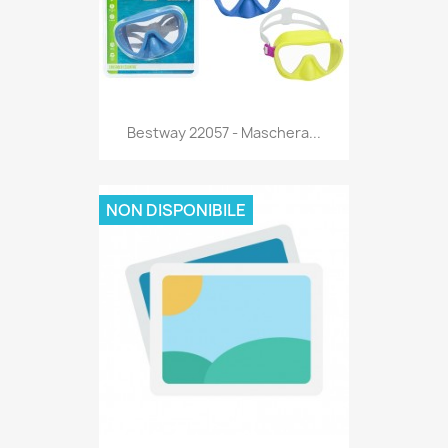
Anteprima

Bestway 22057 - Maschera...
NON DISPONIBILE