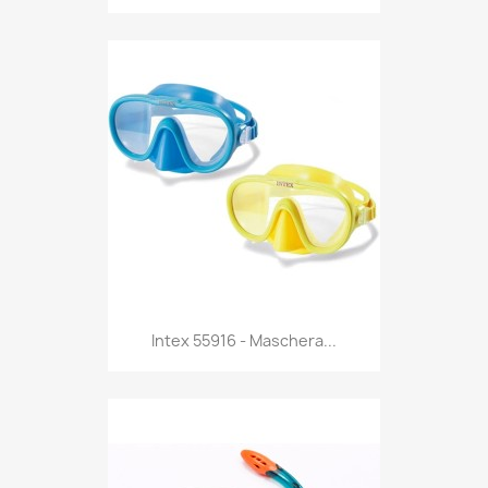
Anteprima

Intex 55916 - Maschera...