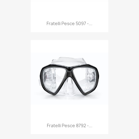
Anteprima

Fratelli Pesce 5097 -...
Anteprima

Fratelli Pesce 8792 -...