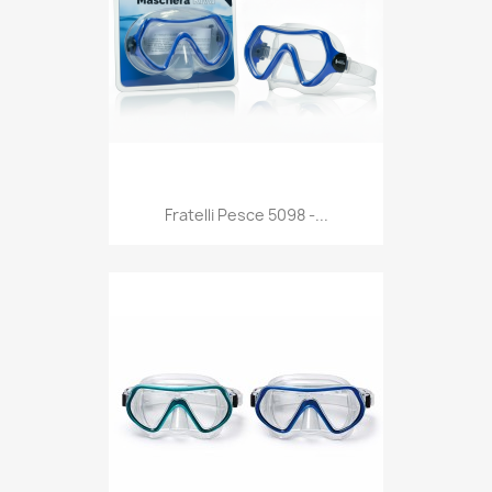
Anteprima

Fratelli Pesce 5098 -...