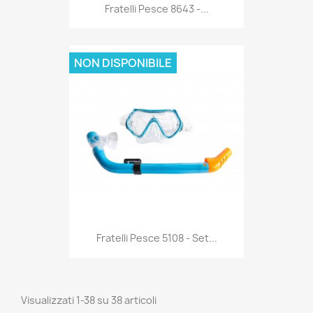
Anteprima

Fratelli Pesce 8643 -...
NON DISPONIBILE
Anteprima

Fratelli Pesce 5108 - Set...
Visualizzati 1-38 su 38 articoli