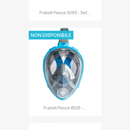
Anteprima

Fratelli Pesce 5099 - Set...
NON DISPONIBILE
Anteprima

Fratelli Pesce 8529 -...