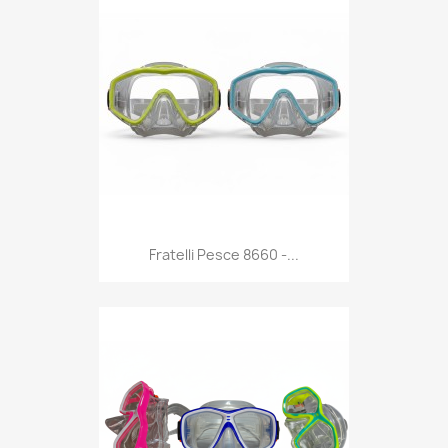
Anteprima

Fratelli Pesce 8660 -...