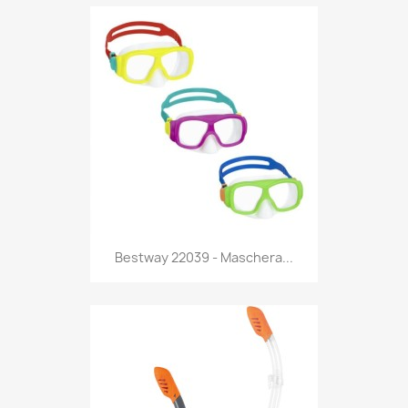
Anteprima

Bestway 22039 - Maschera...