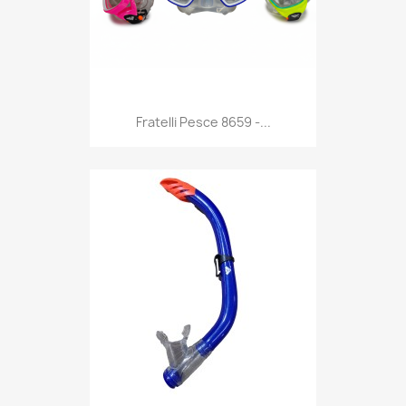
Anteprima

Fratelli Pesce 8659 -...