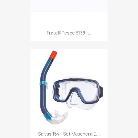
Anteprima

Fratelli Pesce 5138 -...
Anteprima

Salvas 154 - Set Maschera E...