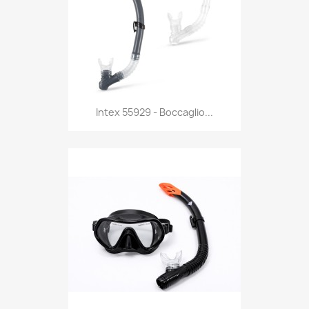
Anteprima

Intex 55929 - Boccaglio...