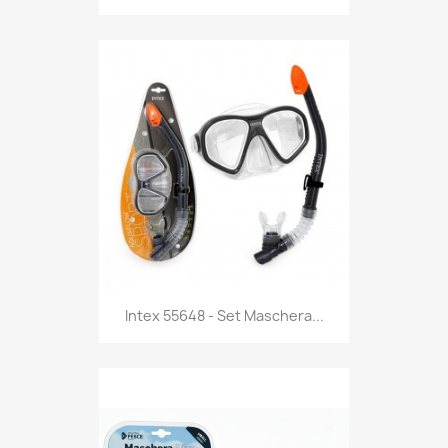
Anteprima

Intex 55648 - Set Maschera...