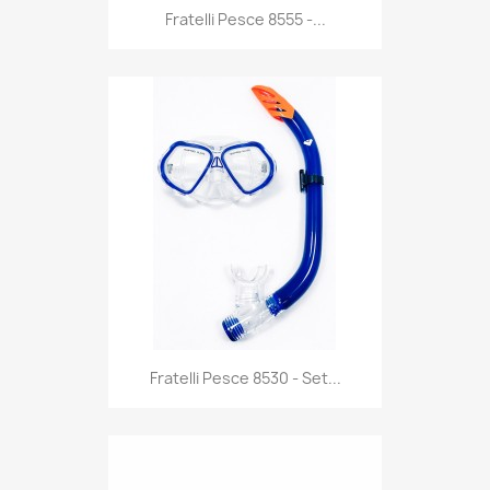
Anteprima

Fratelli Pesce 8555 -...
Anteprima

Fratelli Pesce 8530 - Set...