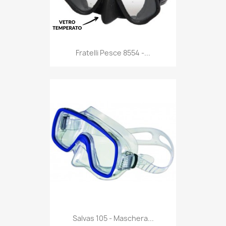
Anteprima

Fratelli Pesce 8554 -...
Anteprima

Salvas 105 - Maschera...