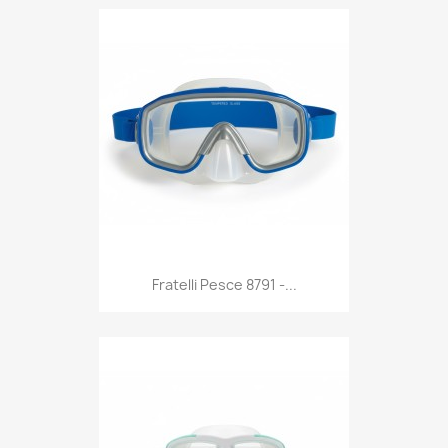
Anteprima

Fratelli Pesce 8791 -...