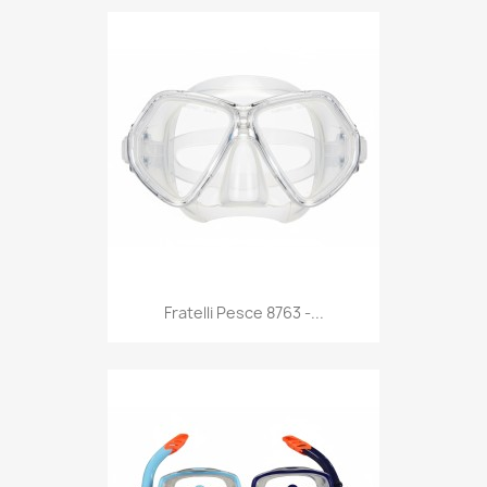
Anteprima

Fratelli Pesce 8763 -...