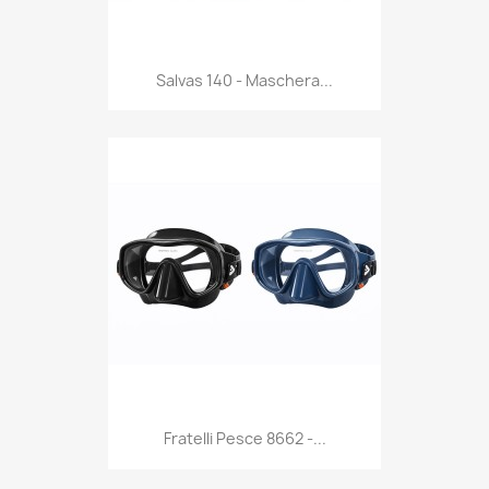
Anteprima

Salvas 140 - Maschera...
Anteprima

Fratelli Pesce 8662 -...