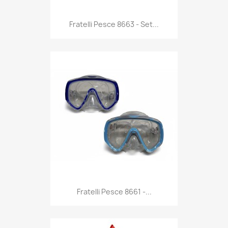
Anteprima

Fratelli Pesce 8663 - Set...
Anteprima

Fratelli Pesce 8661 -...