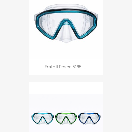
Anteprima

Fratelli Pesce 5185 -...