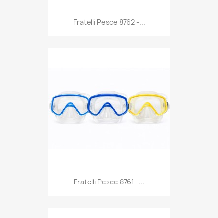
Anteprima

Fratelli Pesce 8762 -...
Anteprima

Fratelli Pesce 8761 -...