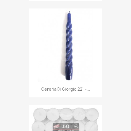
Anteprima

Cereria Di Giorgio 221 -...