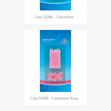
Anteprima

Ciao 33284 - Candeline...
Anteprima

Ciao 33285 - Candeline Rosa...