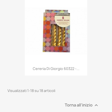
Anteprima

Cereria Di Giorgio 60322 -...
Visualizzati 1-18 su 18 articoli
Torna all'inizio
