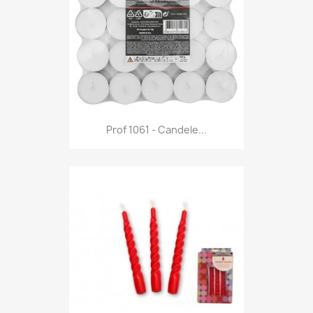
Anteprima

Prof 1061 - Candele...