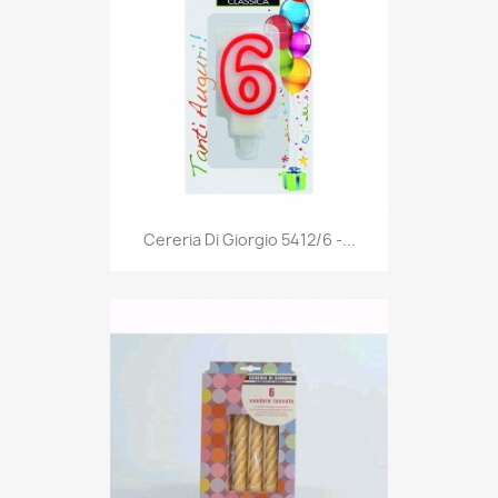
Anteprima

Cereria Di Giorgio 5412/6 -...