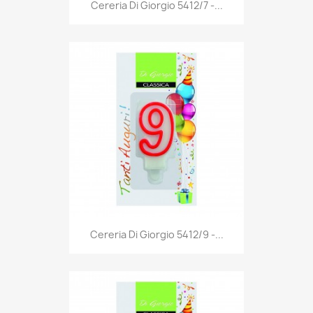
Anteprima

Cereria Di Giorgio 5412/7 -...
Anteprima

Cereria Di Giorgio 5412/9 -...