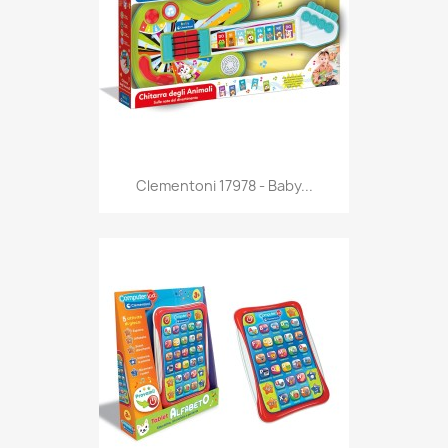
Anteprima

Clementoni 17978 - Baby...