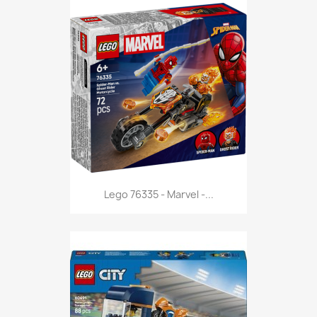
Anteprima

Lego 76335 - Marvel -...