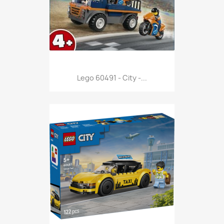
Anteprima

Lego 60491 - City -...