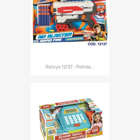
Anteprima

Rstoys 12137 - Pistola...