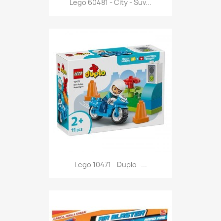

Lego 60481 - City - Suv...
Anteprima

Lego 10471 - Duplo -...