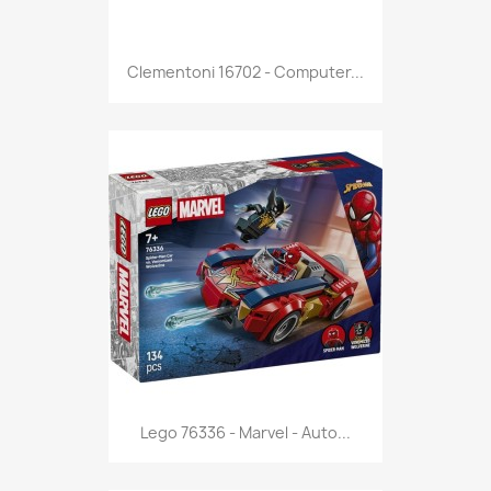
Anteprima

Clementoni 16702 - Computer...
Anteprima

Lego 76336 - Marvel - Auto...