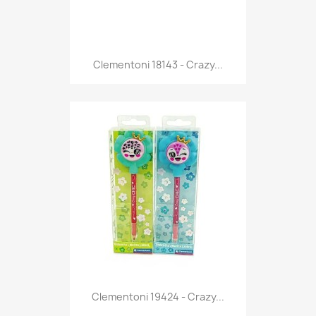
Anteprima

Clementoni 18143 - Crazy...
Anteprima

Clementoni 19424 - Crazy...