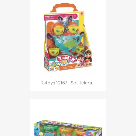
Anteprima

Rstoys 12167 - Set Teiera...