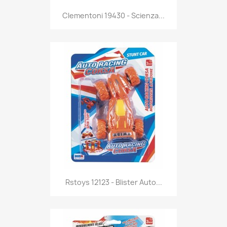
Anteprima

Clementoni 19430 - Scienza...
Anteprima

Rstoys 12123 - Blister Auto...