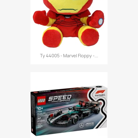
Anteprima

Ty 44005 - Marvel Floppy -...