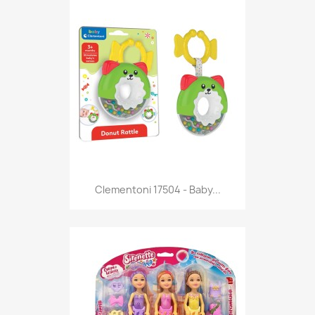
Anteprima

Clementoni 17504 - Baby...