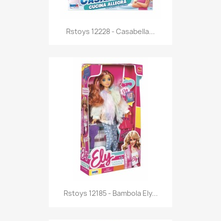
Anteprima

Rstoys 12228 - Casabella...
Anteprima

Rstoys 12185 - Bambola Ely...