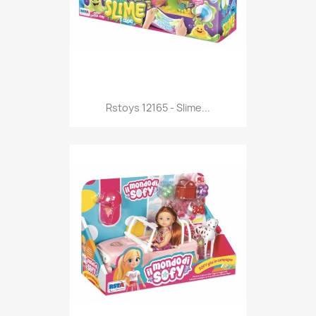
Anteprima

Rstoys 12165 - Slime...