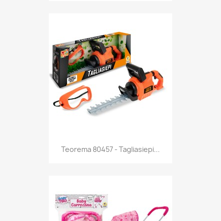
Anteprima

Teorema 80457 - Tagliasiepi...