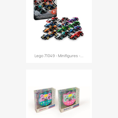
Anteprima

Lego 71049 - Minifigures -...