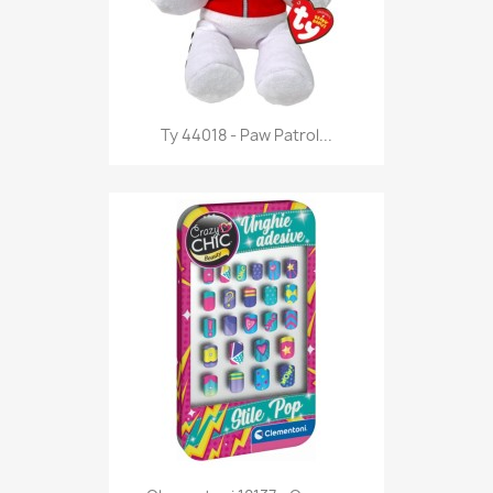
Anteprima

Ty 44018 - Paw Patrol...
Anteprima
