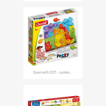
Anteprima

Quercetti 2271 - Jumbo...