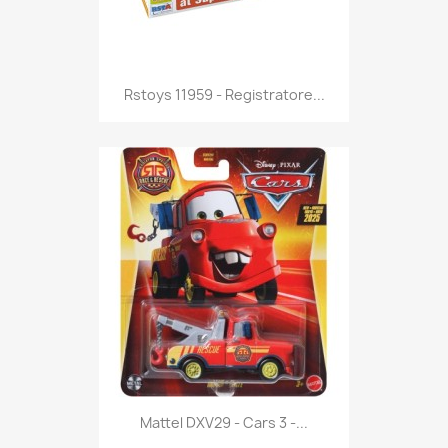
Anteprima

Rstoys 11959 - Registratore...
Anteprima

Mattel DXV29 - Cars 3 -...