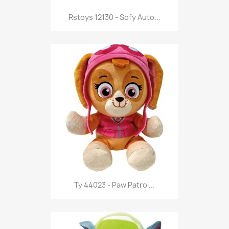
Anteprima

Rstoys 12130 - Sofy Auto...
Anteprima

Ty 44023 - Paw Patrol...