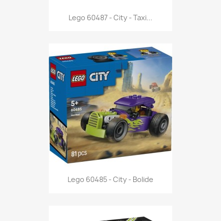
Anteprima

Lego 60487 - City - Taxi...
Anteprima

Lego 60485 - City - Bolide