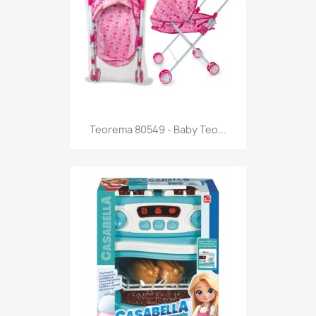
Anteprima

Teorema 80549 - Baby Teo...