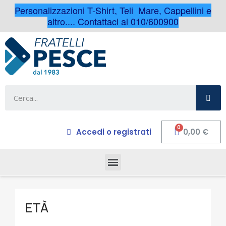
Personalizzazioni T-Shirt, Teli Mare, Cappellini e
altro.... Contattaci al 010/600900
Accedi o registrati
0,00 €
ETÀ