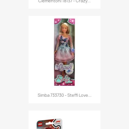
Clementoni 18137 - Crazy...
Anteprima

Simba 733730 - Steffi Love...