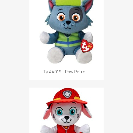
Anteprima

Ty 44019 - Paw Patrol...