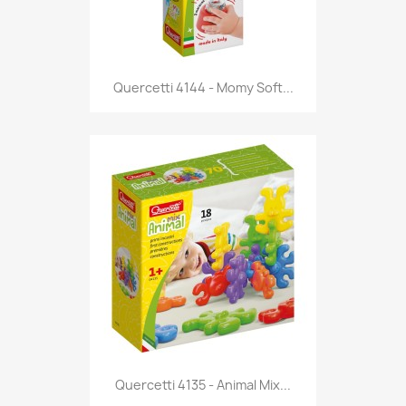
Anteprima

Quercetti 4144 - Momy Soft...
Anteprima

Quercetti 4135 - Animal Mix...