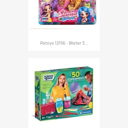
Anteprima

Rstoys 12156 - Blister 3...