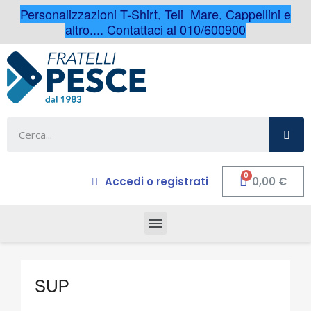
Personalizzazioni T-Shirt, Teli Mare, Cappellini e
altro.... Contattaci al 010/600900
Accedi o registrati
0,00 €
SUP