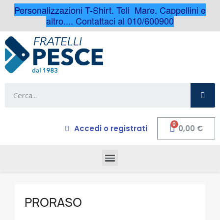
Personalizzazioni T-Shirt, Teli Mare, Cappellini e
altro.... Contattaci al 010/600900
Accedi o registrati
0,00 €
PRORASO