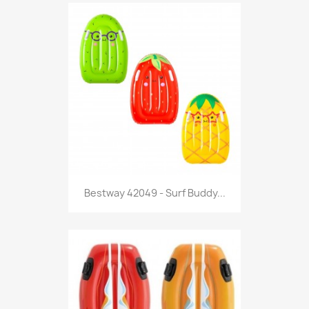
Anteprima

Bestway 42049 - Surf Buddy...