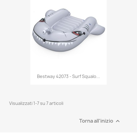
Anteprima

Bestway 42073 - Surf Squalo...
Visualizzati 1-7 su 7 articoli
Torna all'inizio
