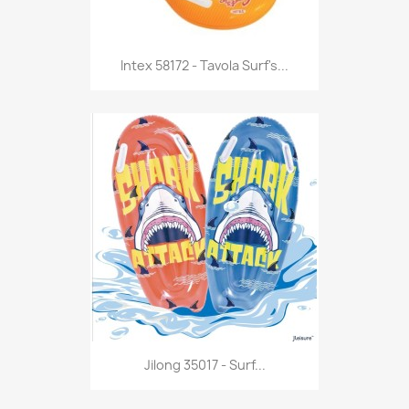
Anteprima

Intex 58172 - Tavola Surf's...
Anteprima

Jilong 35017 - Surf...