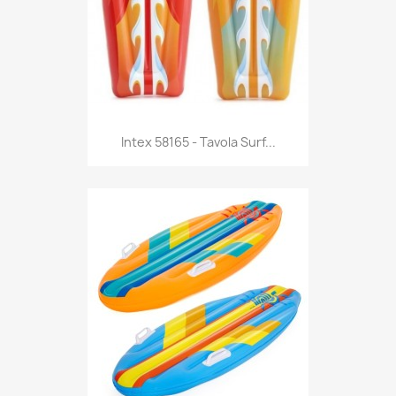
Anteprima

Intex 58165 - Tavola Surf...