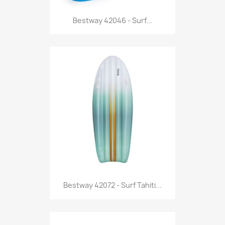
Anteprima

Bestway 42046 - Surf...
Anteprima

Bestway 42072 - Surf Tahiti...