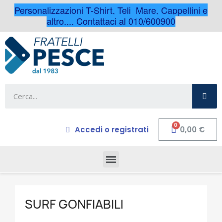
Personalizzazioni T-Shirt, Teli Mare, Cappellini e
altro.... Contattaci al 010/600900
Accedi o registrati
0,00 €
SURF GONFIABILI