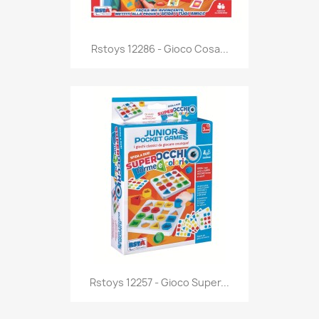
Anteprima

Rstoys 12286 - Gioco Cosa...
Anteprima

Rstoys 12257 - Gioco Super...