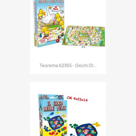
Anteprima

Teorema 62365 - Giochi Di...