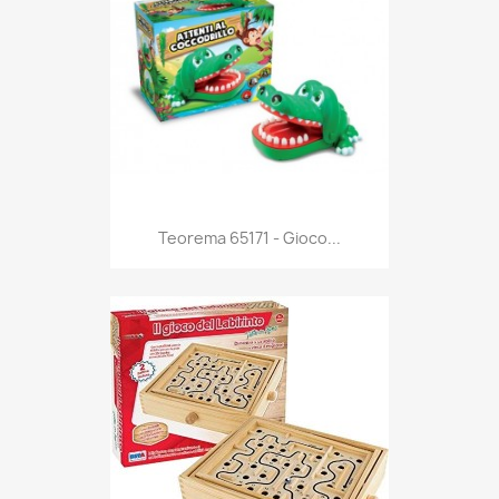
Anteprima

Teorema 65171 - Gioco...