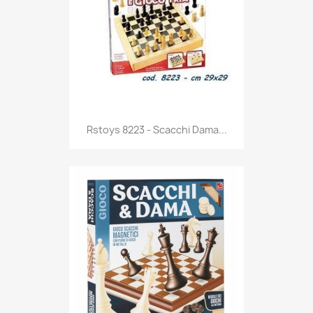
Anteprima

Rstoys 8223 - Scacchi Dama...