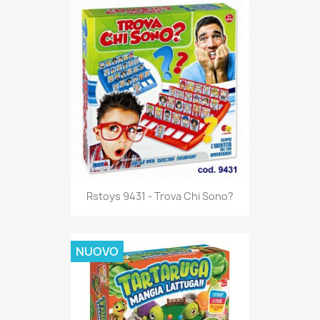
Anteprima

Rstoys 9431 - Trova Chi Sono?
NUOVO