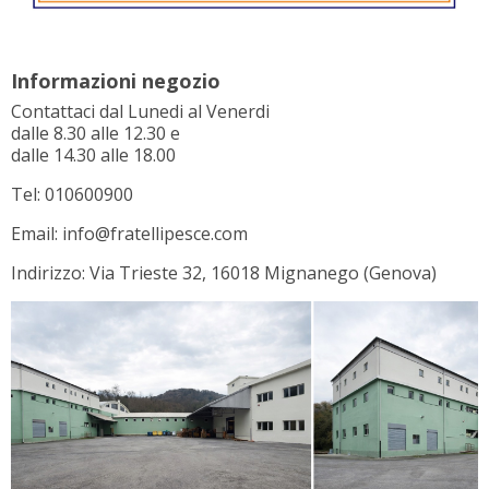
Informazioni negozio
Contattaci dal Lunedi al Venerdi
dalle 8.30 alle 12.30 e
dalle 14.30 alle 18.00
Tel: 010600900
Email: info@fratellipesce.com
Indirizzo: Via Trieste 32, 16018 Mignanego (Genova)