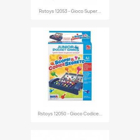
Anteprima

Rstoys 12053 - Gioco Super...
Anteprima

Rstoys 12050 - Gioco Codice...