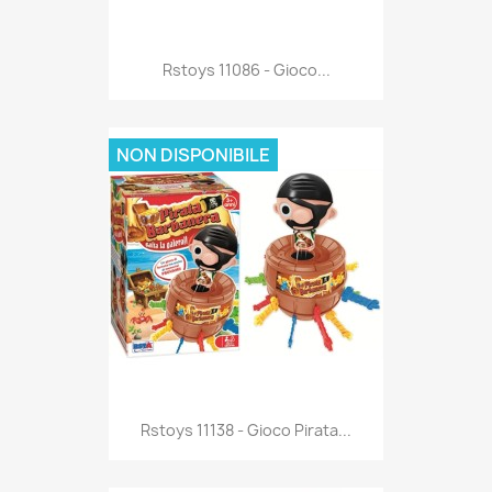
Anteprima

Rstoys 11086 - Gioco...
NON DISPONIBILE
Anteprima

Rstoys 11138 - Gioco Pirata...