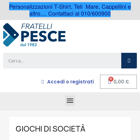
Personalizzazioni T-Shirt, Teli Mare, Cappellini e
altro.... Contattaci al 010/600900
Accedi o registrati
0,00 €
GIOCHI DI SOCIETÀ