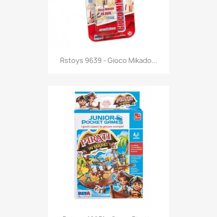
Anteprima

Rstoys 9639 - Gioco Mikado...
Anteprima