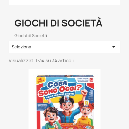
GIOCHI DI SOCIETÀ
Giochi di Società

Seleziona
Visualizzati 1-34 su 34 articoli