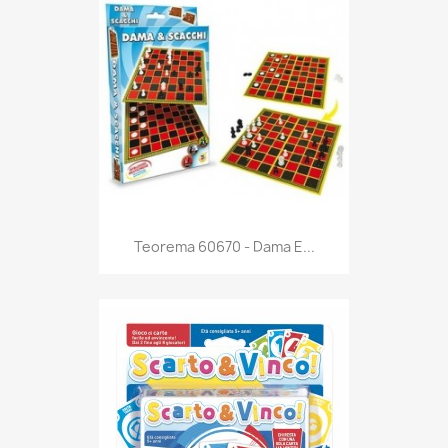
Anteprima

Teorema 60670 - Dama E...