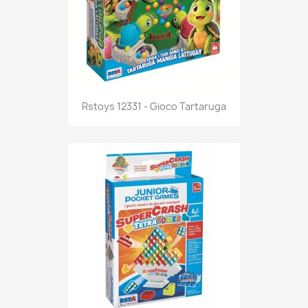
Anteprima

Rstoys 12331 - Gioco Tartaruga