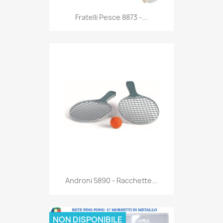
Anteprima

Fratelli Pesce 8873 -...
Anteprima

Androni 5890 - Racchette...
NON DISPONIBILE