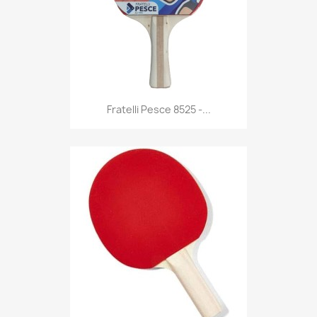
Anteprima

Fratelli Pesce 8525 -...