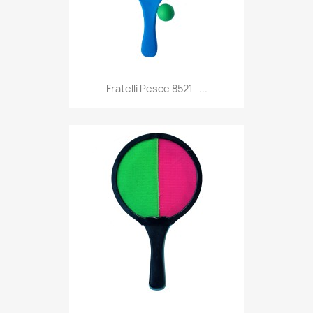
Anteprima

Fratelli Pesce 8521 -...