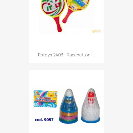
Anteprima

Rstoys 2403 - Racchettoni...