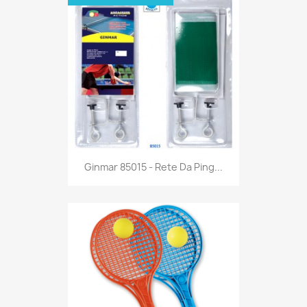
Anteprima

Ginmar 85015 - Rete Da Ping...