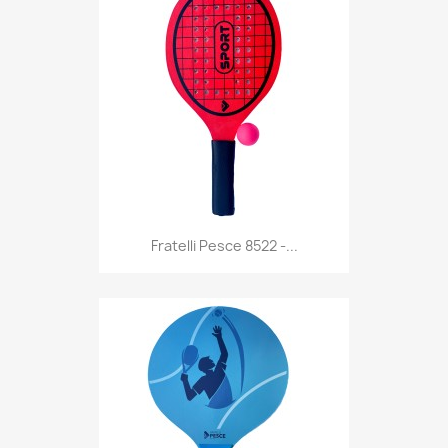
Anteprima

Fratelli Pesce 8522 -...