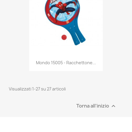
Anteprima

Mondo 15005 - Racchettone...
Visualizzati 1-27 su 27 articoli
Torna all'inizio
