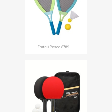
Anteprima

Fratelli Pesce 8789 -...