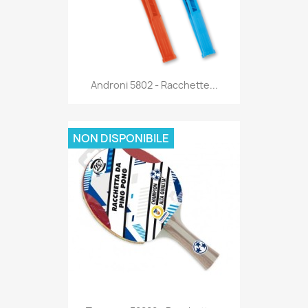
Anteprima

Androni 5802 - Racchette...
NON DISPONIBILE
Anteprima