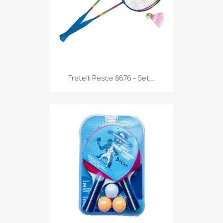
Anteprima

Fratelli Pesce 8676 - Set...