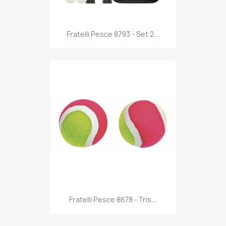
Anteprima

Fratelli Pesce 8793 - Set 2...
Anteprima

Fratelli Pesce 8678 - Tris...