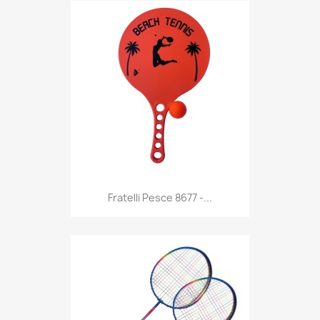
Anteprima

Fratelli Pesce 8677 -...