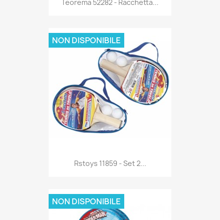

Teorema 52282 - Racchetta...
NON DISPONIBILE
Anteprima

Rstoys 11859 - Set 2...
NON DISPONIBILE