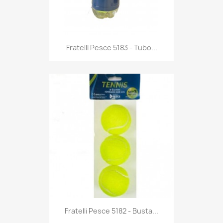
Anteprima

Fratelli Pesce 5183 - Tubo...
Anteprima

Fratelli Pesce 5182 - Busta...