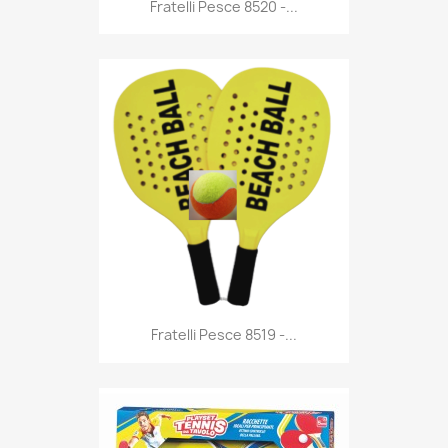
Anteprima

Fratelli Pesce 8520 -...
Anteprima

Fratelli Pesce 8519 -...