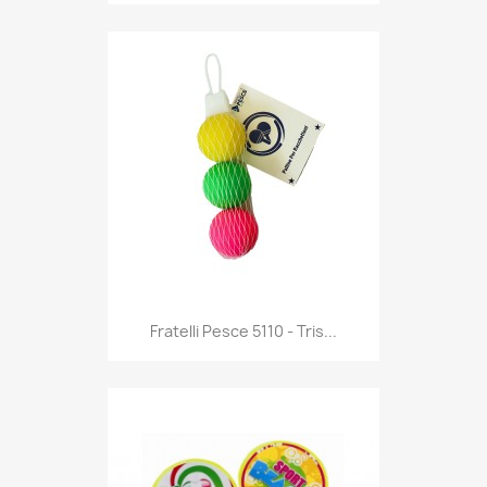
Anteprima

Fratelli Pesce 5110 - Tris...