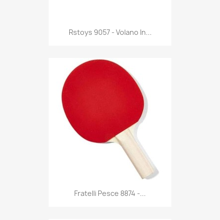
Anteprima

Rstoys 9057 - Volano In...
Anteprima

Fratelli Pesce 8874 -...