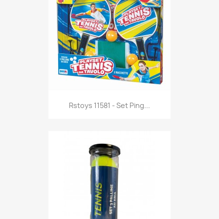
Anteprima

Rstoys 11581 - Set Ping...