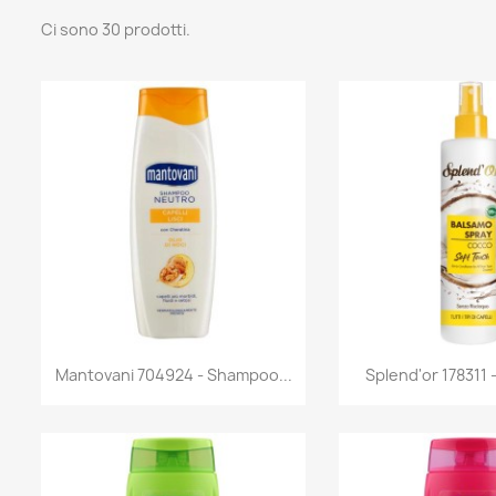
Ci sono 30 prodotti.
Anteprima
Antep


Mantovani 704924 - Shampoo...
Splend'or 178311 