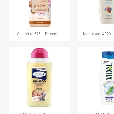
Anteprima
Antep


Splend'or 3731 - Balsamo...
Mantovani 4920 -
Anteprima
Antep

