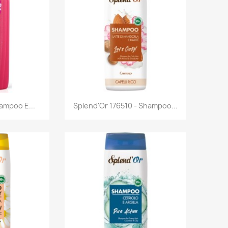
rima
Anteprima

hampoo E...
Splend'Or 176510 - Shampoo...