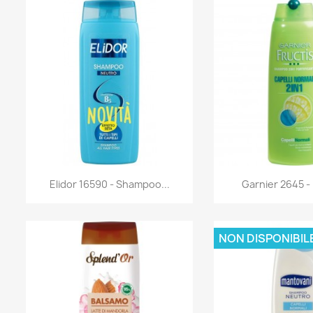
Anteprima
Antep


Elidor 16590 - Shampoo...
Garnier 2645 - 
NON DISPONIBIL