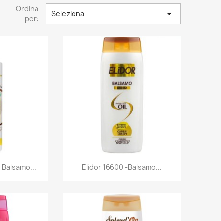
Ordina

Seleziona
per:
rima
Anteprima

- Balsamo...
Elidor 16600 -Balsamo...