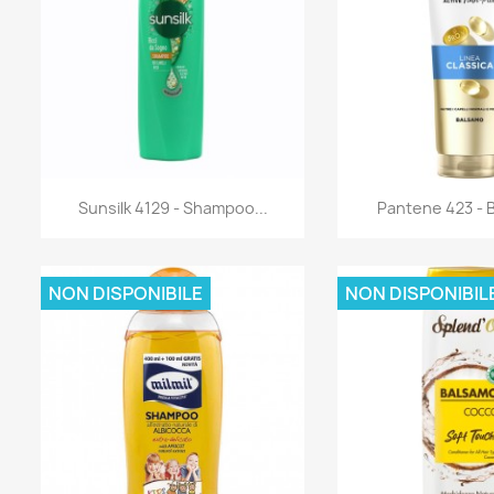
Anteprima
Antep


Sunsilk 4129 - Shampoo...
Pantene 423 - B
NON DISPONIBILE
NON DISPONIBIL