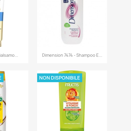
rima
Anteprima

alsamo...
Dimension 7474 - Shampoo E...
E
NON DISPONIBILE