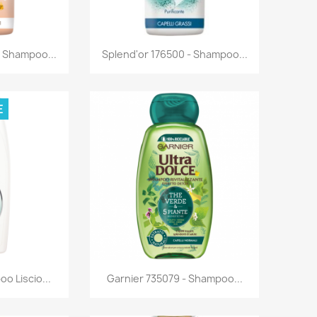
rima
Anteprima

- Shampoo...
Splend'or 176500 - Shampoo...
E
rima
Anteprima

oo Liscio...
Garnier 735079 - Shampoo...