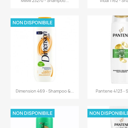
MilMil 23270 - Shampoo...
Vidal 1162 - S
NON DISPONIBILE
Anteprima
Antep


Dimension 469 - Shampoo &...
Pantene 4123 - 
NON DISPONIBILE
NON DISPONIBIL