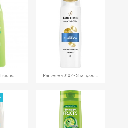
rima
Anteprima

Fructis...
Pantene 40102 - Shampoo...
E