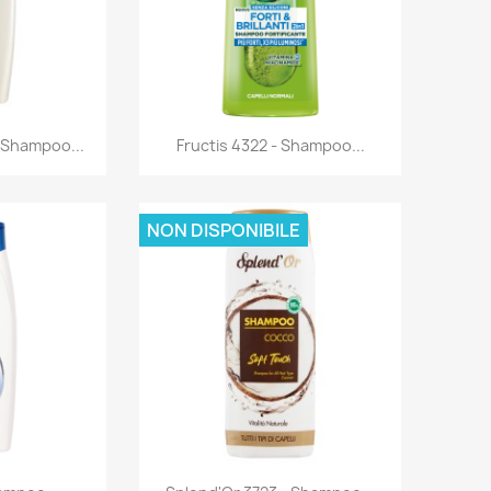
rima
Anteprima

 Shampoo...
Fructis 4322 - Shampoo...
NON DISPONIBILE
rima
Anteprima
