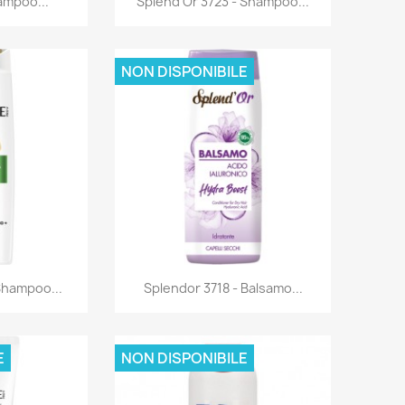
hampoo...
Splend'Or 3723 - Shampoo...
NON DISPONIBILE
rima
Anteprima

Shampoo...
Splendor 3718 - Balsamo...
E
NON DISPONIBILE