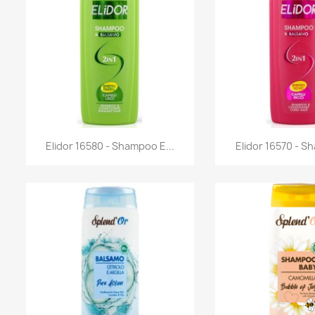
Anteprima
Antep


Elidor 16580 - Shampoo E...
Elidor 16570 - S