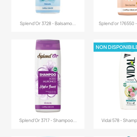
Anteprima
Antep


Splend'Or 3728 - Balsamo...
Splend'or 176550 
NON DISPONIBIL
Anteprima
Antep


Splend'Or 3717 - Shampoo...
Vidal 578 - Shamp