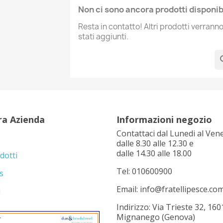
Non ci sono ancora prodotti disponibi
Resta in contatto! Altri prodotti verran
stati aggiunti.
se
ra Azienda
Informazioni negozio
Contattaci dal Lunedi al Ven
dalle 8.30 alle 12.30 e
dalle 14.30 alle 18.00
dotti
Tel: 010600900
s
Email: info@fratellipesce.co
i
Indirizzo: Via Trieste 32, 160
Mignanego (Genova)