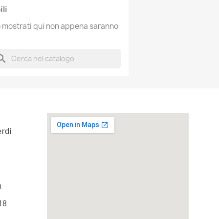
li
no mostrati qui non appena saranno
arch
erdi
m
18