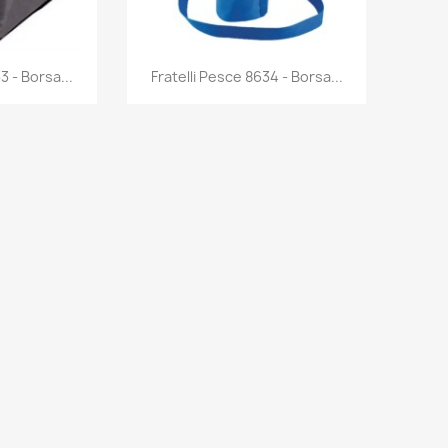
rima
Anteprima

3 - Borsa...
Fratelli Pesce 8634 - Borsa...