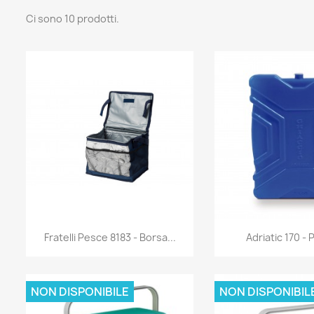
Ci sono 10 prodotti.
Anteprima
Antep


Fratelli Pesce 8183 - Borsa...
Adriatic 170 - P
NON DISPONIBILE
NON DISPONIBIL