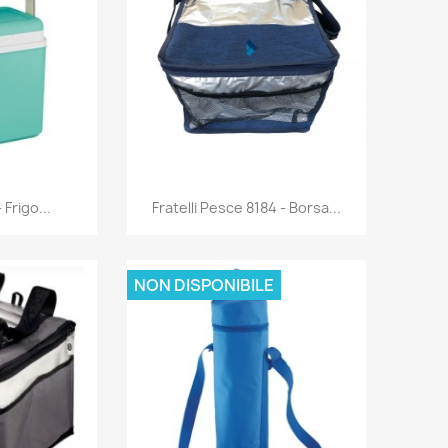
rima
Anteprima

 Frigo...
Fratelli Pesce 8184 - Borsa...
NON DISPONIBILE