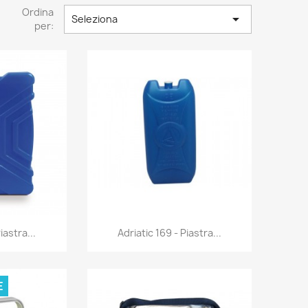
Ordina

Seleziona
per:
rima
Anteprima

iastra...
Adriatic 169 - Piastra...
E