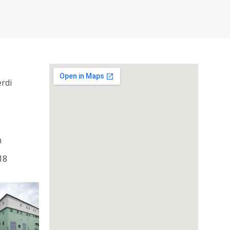
erdi
m
18