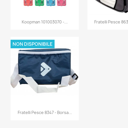
Anteprima
Antep


Koopman 101003070 -...
Fratelli Pesce 863
NON DISPONIBILE
Anteprima

Fratelli Pesce 8347 - Borsa...