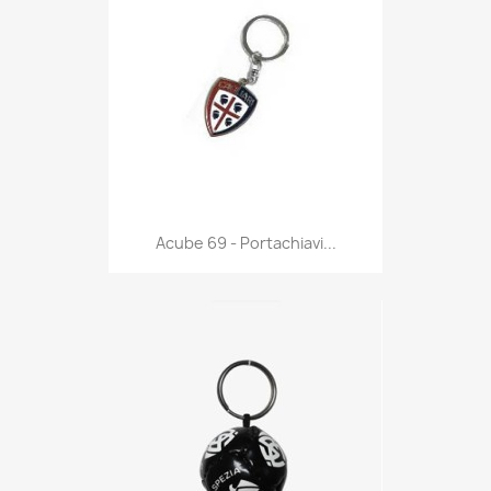
Anteprima

Acube 69 - Portachiavi...