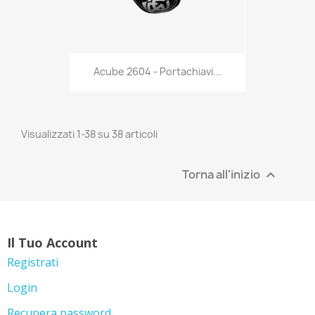
Anteprima

Acube 2604 - Portachiavi...
Visualizzati 1-38 su 38 articoli
Torna all'inizio

Il Tuo Account
Registrati
Login
Recupera password