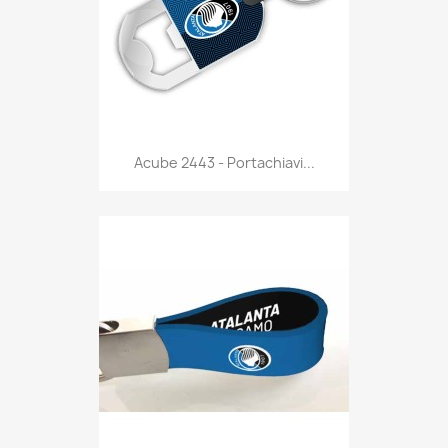
Anteprima

Acube 2443 - Portachiavi...