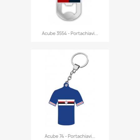
Anteprima

Acube 3554 - Portachiavi...
Anteprima

Acube 74 - Portachiavi...