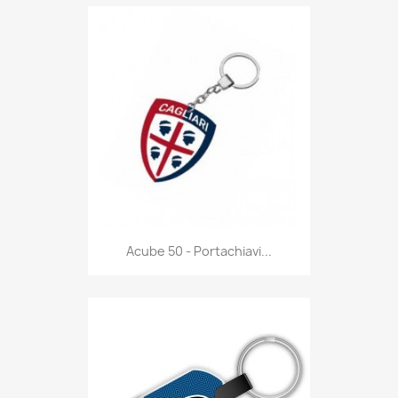
Anteprima

Acube 50 - Portachiavi...