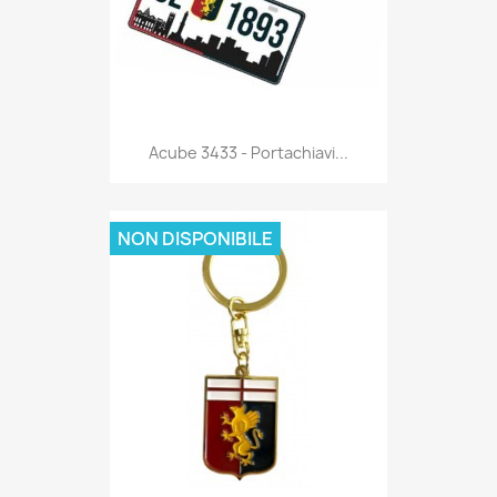
Anteprima

Acube 3433 - Portachiavi...
NON DISPONIBILE