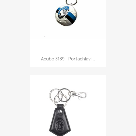
Anteprima

Acube 3139 - Portachiavi...