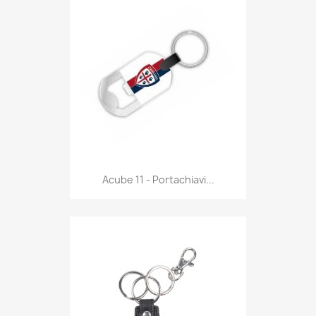
Anteprima

Acube 11 - Portachiavi...