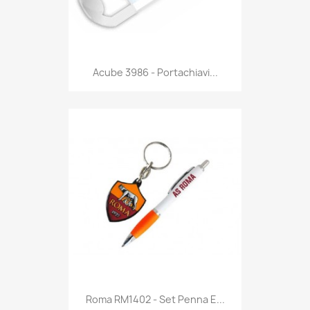
Anteprima

Acube 3986 - Portachiavi...
Anteprima

Roma RM1402 - Set Penna E...