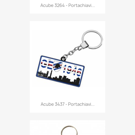
Anteprima

Acube 3264 - Portachiavi...
Anteprima

Acube 3437 - Portachiavi...