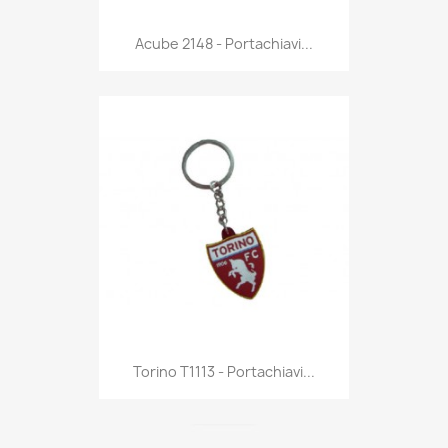
Anteprima

Acube 2148 - Portachiavi...
Anteprima

Torino T1113 - Portachiavi...