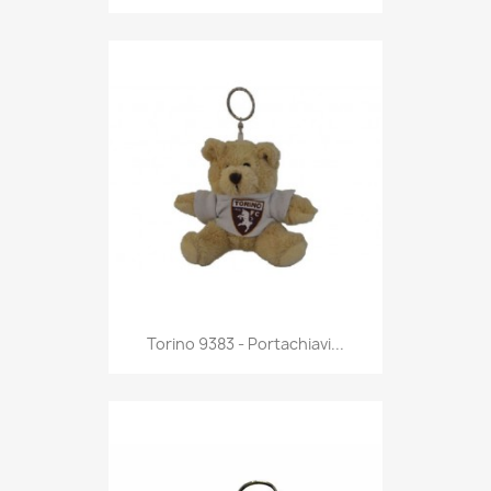
Anteprima

Torino 9383 - Portachiavi...