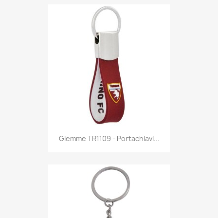
Anteprima

Giemme TR1109 - Portachiavi...