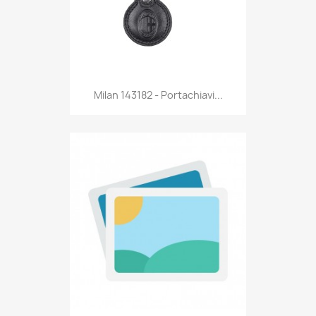
Anteprima

Milan 143182 - Portachiavi...