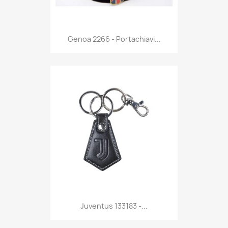
Anteprima

Genoa 2266 - Portachiavi...
Anteprima

Juventus 133183 -...