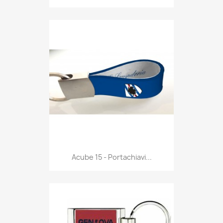
Anteprima

Acube 15 - Portachiavi...