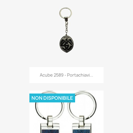
Anteprima

Acube 2589 - Portachiavi...
NON DISPONIBILE