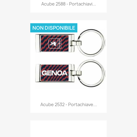
Anteprima

Acube 2588 - Portachiavi...
NON DISPONIBILE
Anteprima

Acube 2532 - Portachiave...