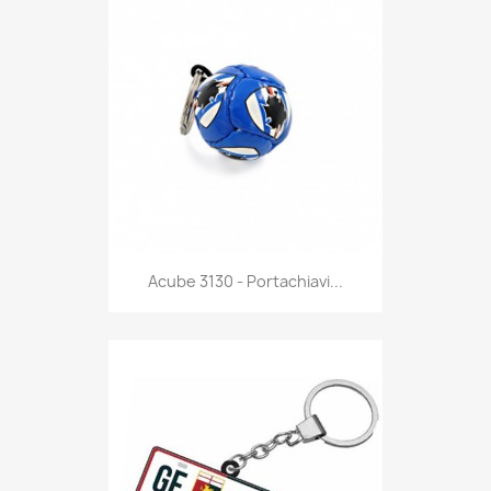
Anteprima

Acube 3130 - Portachiavi...