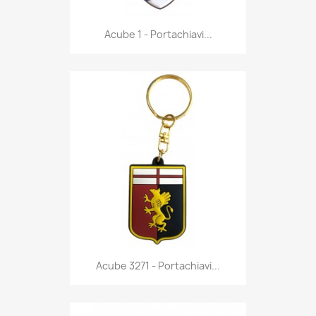
Anteprima

Acube 1 - Portachiavi...
Anteprima

Acube 3271 - Portachiavi...