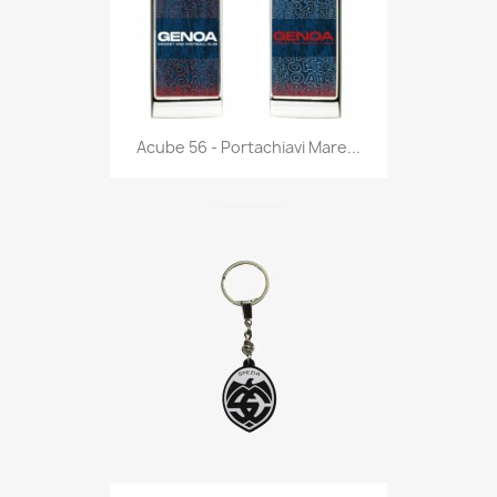
Anteprima

Acube 56 - Portachiavi Mare...