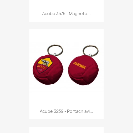
Anteprima

Acube 3575 - Magnete...
Anteprima

Acube 3239 - Portachiavi...