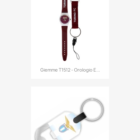
Anteprima

Giemme T1512 - Orologio E...