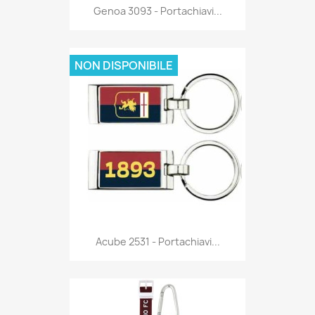
Anteprima

Genoa 3093 - Portachiavi...
NON DISPONIBILE
Anteprima

Acube 2531 - Portachiavi...