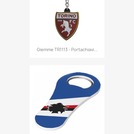
Anteprima

Giemme TR1113 - Portachiavi...