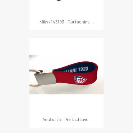
Anteprima

Milan 143183 - Portachiavi...
Anteprima

Acube 75 - Portachiavi...