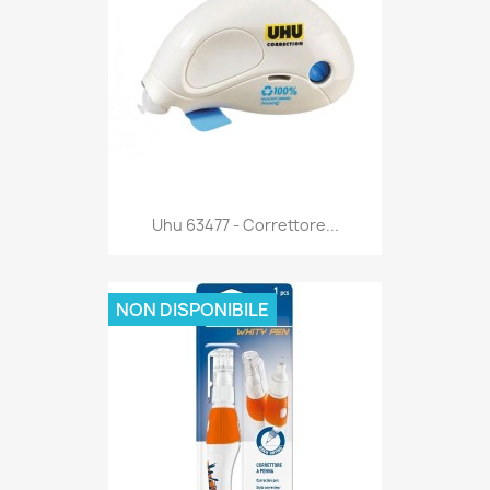
Anteprima

Uhu 63477 - Correttore...
NON DISPONIBILE