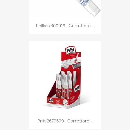
Anteprima

Pelikan 300919 - Correttore...
Anteprima

Pritt 2679509 - Correttore...