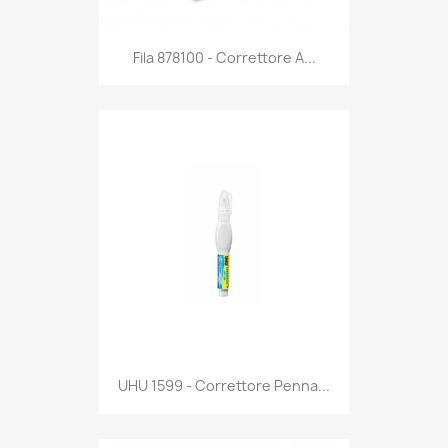
Anteprima

Fila 878100 - Correttore A...
Anteprima

UHU 1599 - Correttore Penna...