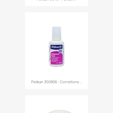
Anteprima

Pelikan 300858 - Correttore...