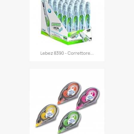
Anteprima

Lebez 8390 - Correttore...