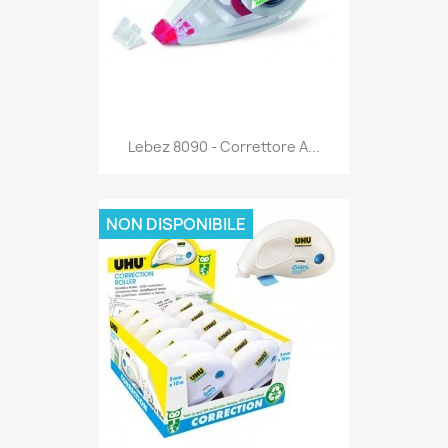
Anteprima

Lebez 8090 - Correttore A...
NON DISPONIBILE