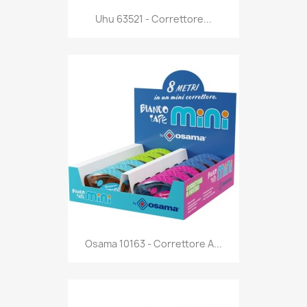
Anteprima

Uhu 63521 - Correttore...
Anteprima

Osama 10163 - Correttore A...