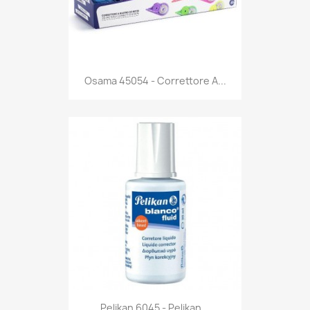
Anteprima

Osama 45054 - Correttore A...
Anteprima

Pelikan 6045 - Pelikan...