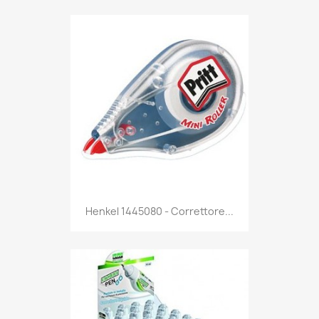
Anteprima

Henkel 1445080 - Correttore...