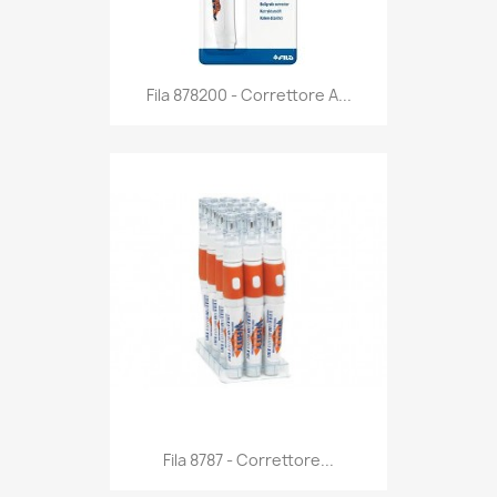
Anteprima

Fila 878200 - Correttore A...
Anteprima

Fila 8787 - Correttore...