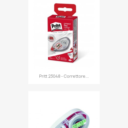
Anteprima

Pritt 23048 - Correttore...