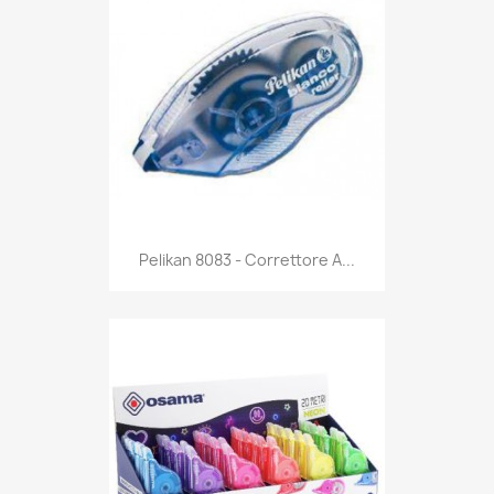
Anteprima

Pelikan 8083 - Correttore A...