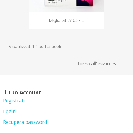
Anteprima

Migliorati A103 -...
Visualizzati 1-1 su 1 articoli
Torna all'inizio

Il Tuo Account
Registrati
Login
Recupera password