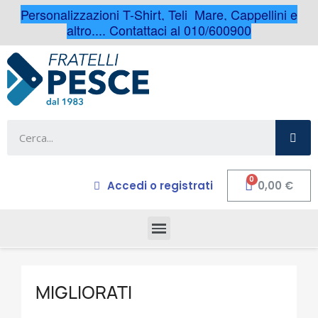
Personalizzazioni T-Shirt, Teli Mare, Cappellini e
altro.... Contattaci al 010/600900
Accedi o registrati
0,00 €
MIGLIORATI