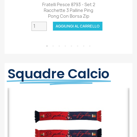
Squadre Calcio
Anteprima
