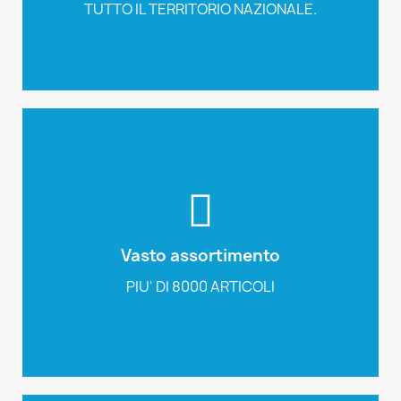
Le nostre marche
Sfoglia il nostro catalogo
Fratelli Pesce
Vasto assortimento
PIU' DI 8000 ARTICOLI
010600900
Email: info@fratellipesce.com