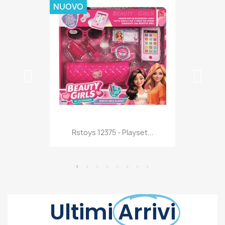
Anteprima

Rstoys 12375 - Playset...
Ultimi
Arrivi
Vedi Tutti Gli Articoli
NUOVO