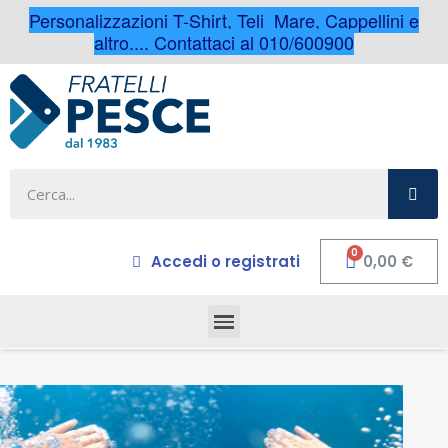
Personalizzazioni T-Shirt, Teli Mare, Cappellini e
altro.... Contattaci al 010/600900
Accedi o registrati
0,00 €