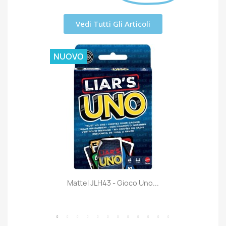
Anteprima

Mattel JLH43 - Gioco Uno...
Palloni