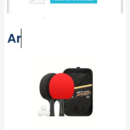
Articoli Estivi
Fratelli Pesce 8793 - Set 2
Racchette 3 Palline Ping
Pong Con Borsa Zip
AGGIUNGI AL CARRELLO