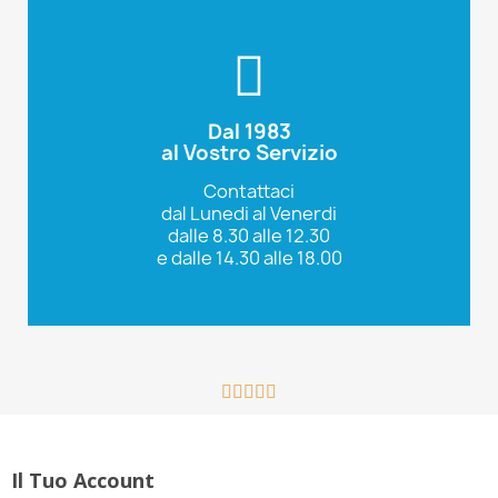
Dal 1983
Tel: 010600900
al Vostro Servizio
Fratelli Pesce
Contattaci
dal Lunedi al Venerdi
dalle 8.30 alle 12.30
e dalle 14.30 alle 18.00





Il Tuo Account
Registrati
Login
Recupera password