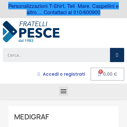
Personalizzazioni T-Shirt, Teli Mare, Cappellini e
altro.... Contattaci al 010/600900
Accedi o registrati
0,00 €
MEDIGRAF