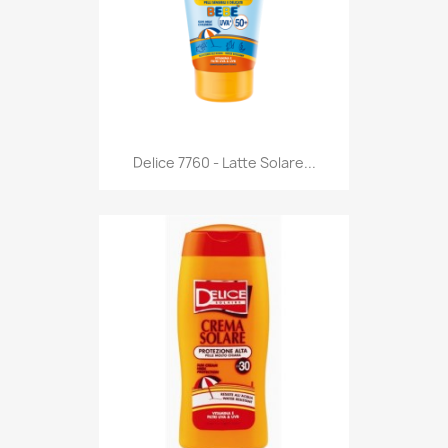
Anteprima

Delice 7760 - Latte Solare...