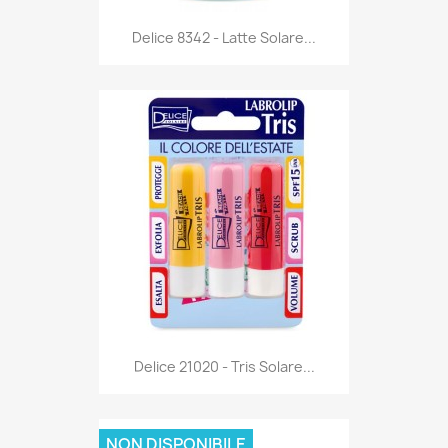
Anteprima

Delice 8342 - Latte Solare...
Anteprima

Delice 21020 - Tris Solare...
NON DISPONIBILE