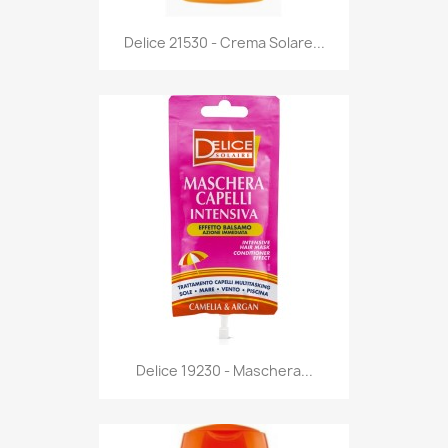
Anteprima

Delice 21530 - Crema Solare...
Anteprima

Delice 19230 - Maschera...