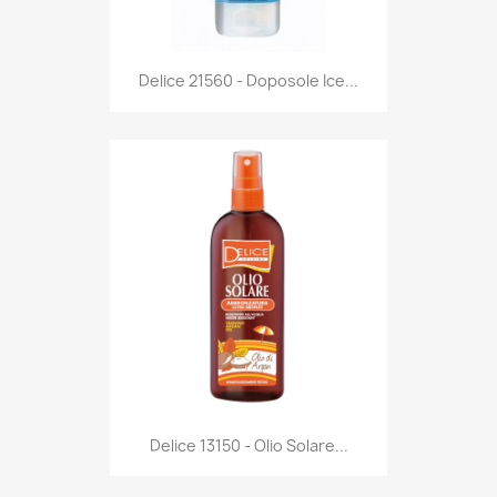
Anteprima

Delice 21560 - Doposole Ice...
Anteprima

Delice 13150 - Olio Solare...