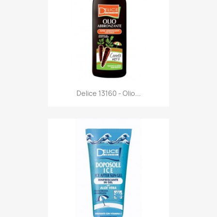
Anteprima

Delice 13160 - Olio...