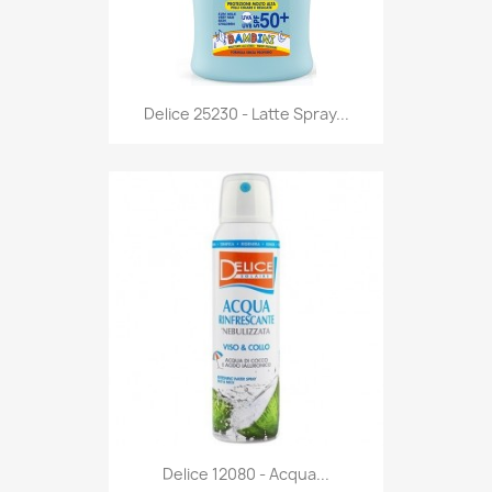
Anteprima

Delice 25230 - Latte Spray...
Anteprima

Delice 12080 - Acqua...