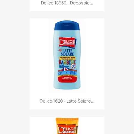
Anteprima

Delice 18950 - Doposole...
Anteprima

Delice 1620 - Latte Solare...