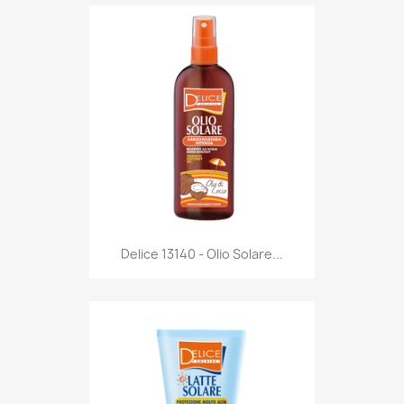
Anteprima

Delice 13140 - Olio Solare...