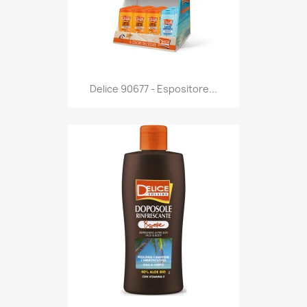
Anteprima

Delice 90677 - Espositore...