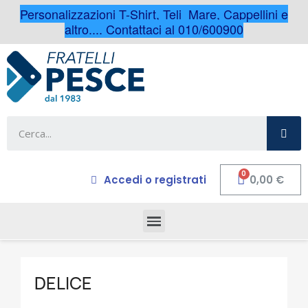
Personalizzazioni T-Shirt, Teli Mare, Cappellini e
altro.... Contattaci al 010/600900
Accedi o registrati
0,00 €
DELICE