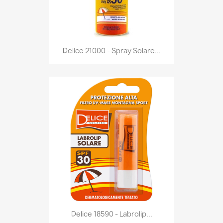
Anteprima

Delice 21000 - Spray Solare...
Anteprima

Delice 18590 - Labrolip...