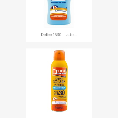
Anteprima

Delice 1630 - Latte...