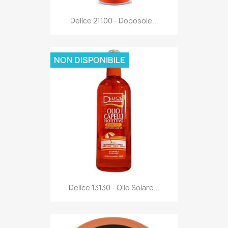
Anteprima

Delice 21100 - Doposole...
NON DISPONIBILE
Anteprima

Delice 13130 - Olio Solare...