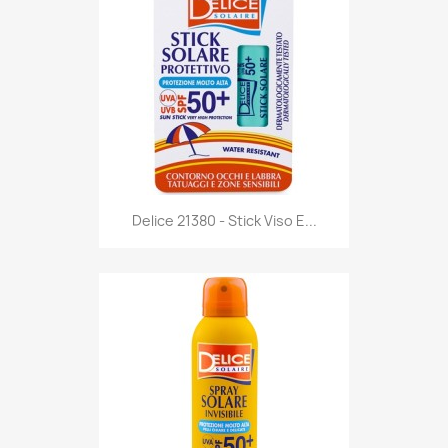
Anteprima

Delice 21380 - Stick Viso E...