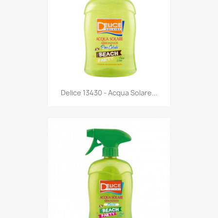
Anteprima

Delice 13430 - Acqua Solare...