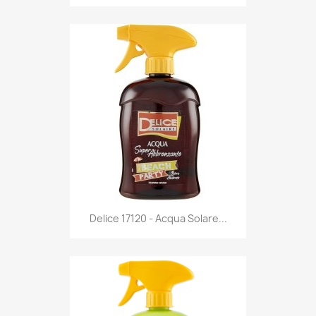
Anteprima

Delice 17120 - Acqua Solare...