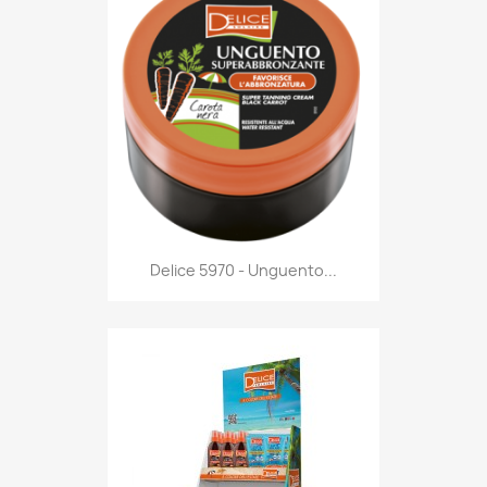
Anteprima

Delice 5970 - Unguento...