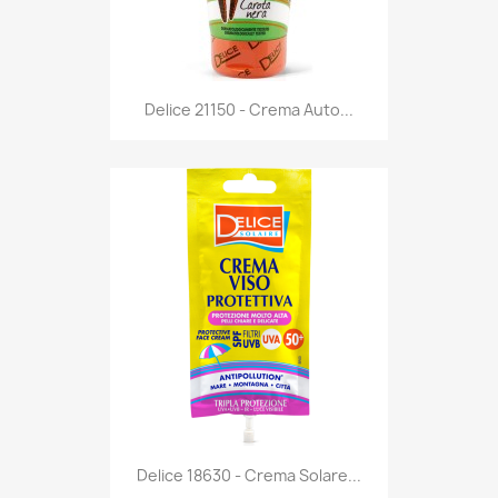
Anteprima

Delice 21150 - Crema Auto...
Anteprima

Delice 18630 - Crema Solare...