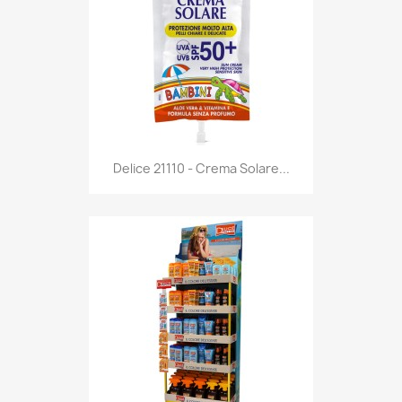
Anteprima

Delice 21110 - Crema Solare...