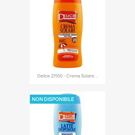
Anteprima

Delice 21550 - Crema Solare...
NON DISPONIBILE