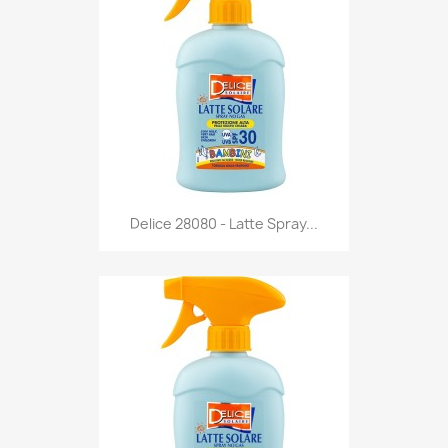
Anteprima

Delice 28080 - Latte Spray...