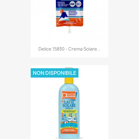
Anteprima

Delice 15830 - Crema Solare...
NON DISPONIBILE