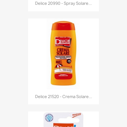
Anteprima

Delice 20990 - Spray Solare...
Anteprima

Delice 21520 - Crema Solare...