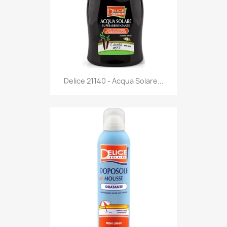
Anteprima

Delice 21140 - Acqua Solare...