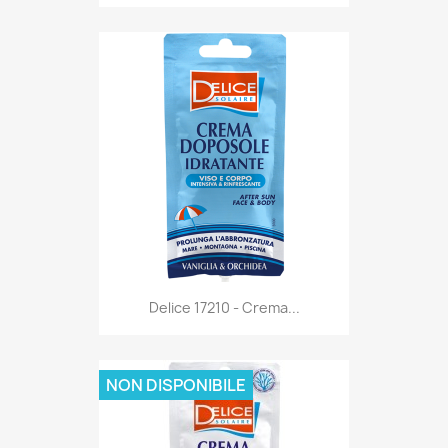
Anteprima

Delice 17210 - Crema...
NON DISPONIBILE