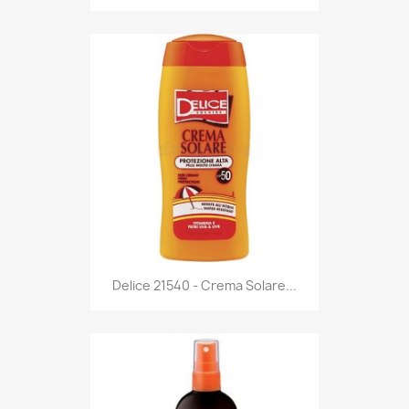
Anteprima

Delice 21540 - Crema Solare...