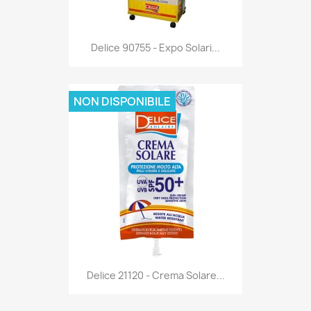
Anteprima

Delice 90755 - Expo Solari...
NON DISPONIBILE
Anteprima

Delice 21120 - Crema Solare...