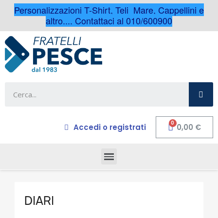
Personalizzazioni T-Shirt, Teli Mare, Cappellini e
altro.... Contattaci al 010/600900
Accedi o registrati
0,00 €
DIARI