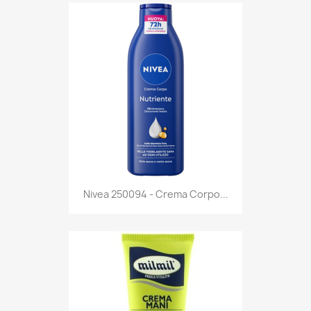
Anteprima

Nivea 250094 - Crema Corpo...