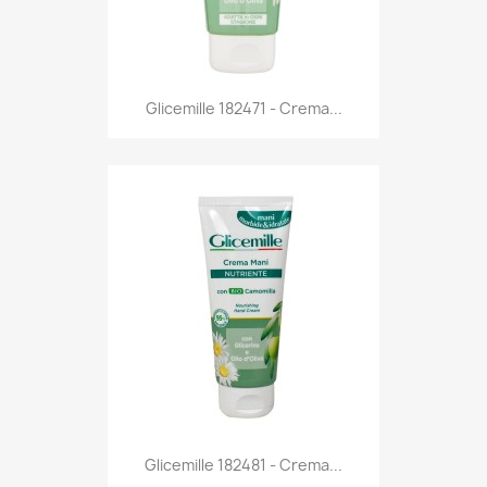
Anteprima

Glicemille 182471 - Crema...
Anteprima

Glicemille 182481 - Crema...