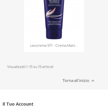
Anteprima

Leocrema 971 - Crema Mani...
Visualizzati 1-15 su 15 articoli
Torna all'inizio

Il Tuo Account