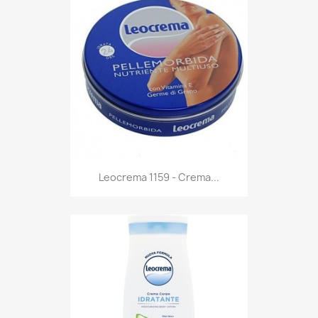
Anteprima

Leocrema 1159 - Crema...