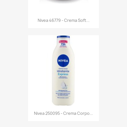
Anteprima

Nivea 46779 - Crema Soft...
Anteprima

Nivea 250095 - Crema Corpo...