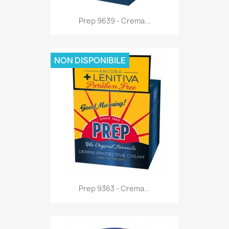
Anteprima

Prep 9639 - Crema...
NON DISPONIBILE
Anteprima

Prep 9363 - Crema...