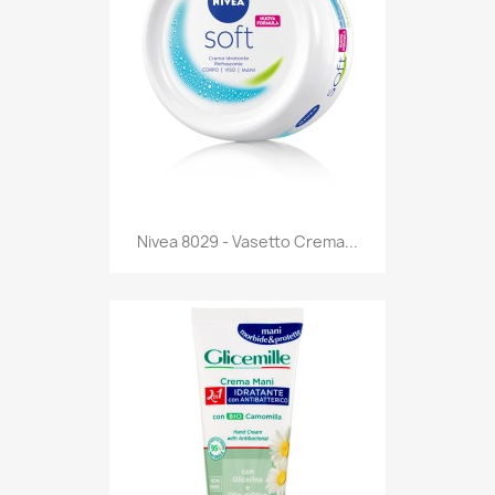
Anteprima

Nivea 8029 - Vasetto Crema...