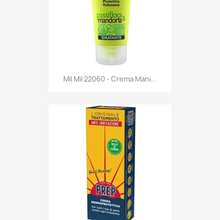
Anteprima

Mil Mil 22060 - Crema Mani...