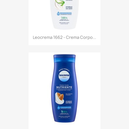
Anteprima

Leocrema 1662 - Crema Corpo...