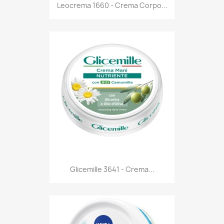
Anteprima

Leocrema 1660 - Crema Corpo...
Anteprima

Glicemille 3641 - Crema...