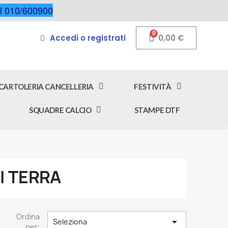
 al 010/600900
Accedi o registrati
0,00 €
CARTOLERIA CANCELLERIA
FESTIVITÀ
SQUADRE CALCIO
STAMPE DTF
RI TERRA
Ordina

Seleziona
per: