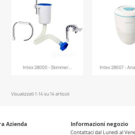
Anteprima
Antep


Intex 28000 - Skimmer...
Intex 28607 - Ana
Visualizzati 1-14 su 14 articoli
ra Azienda
Informazioni negozio
Contattaci dal Lunedi al Ven