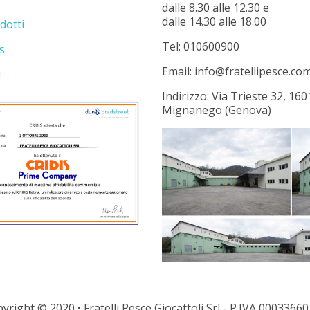
dalle 8.30 alle 12.30 e
dalle 14.30 alle 18.00
dotti
Tel: 010600900
s
Email: info@fratellipesce.co
i
Indirizzo: Via Trieste 32, 160
Mignanego (Genova)
yright © 2020 • Fratelli Pesce Giocattoli Srl - P.IVA 0003366