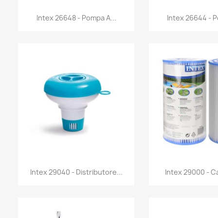
Anteprima
Antep


Intex 26648 - Pompa A...
Intex 26644 - P
Anteprima
Antep


Intex 29040 - Distributore...
Intex 29000 - Ca