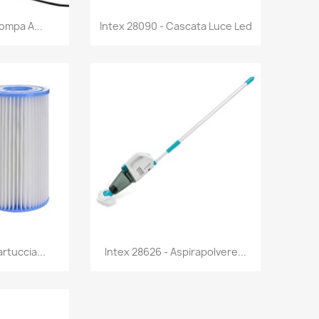
rima
Anteprima

ompa A...
Intex 28090 - Cascata Luce Led
rima
Anteprima

rtuccia...
Intex 28626 - Aspirapolvere...