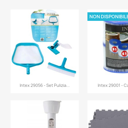
NON DISPONIBIL
Anteprima
Antep


Intex 29056 - Set Pulizia...
Intex 29001 - C