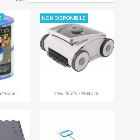
E
NON DISPONIBILE
rima
Anteprima

artucce...
Intex 28624 - Pulitore...