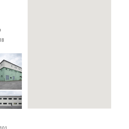
m
18
0101