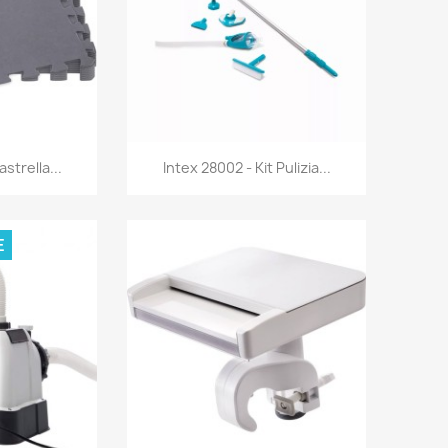
rima
Anteprima

strella...
Intex 28002 - Kit Pulizia...
E