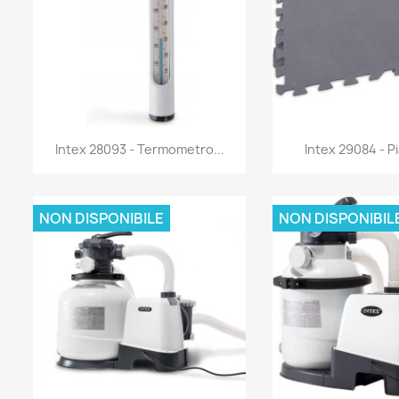
Anteprima
Antep


Intex 28093 - Termometro...
Intex 29084 - Pia
NON DISPONIBILE
NON DISPONIBIL