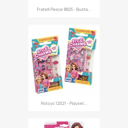
Anteprima

Fratelli Pesce 8825 - Busta...
Anteprima

Rstoys 12021 - Playset...