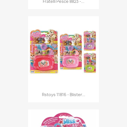

Fratelli Pesce 8823 -...
Anteprima

Rstoys 11816 - Blister...