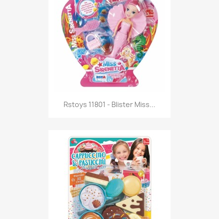
Anteprima

Rstoys 11801 - Blister Miss...