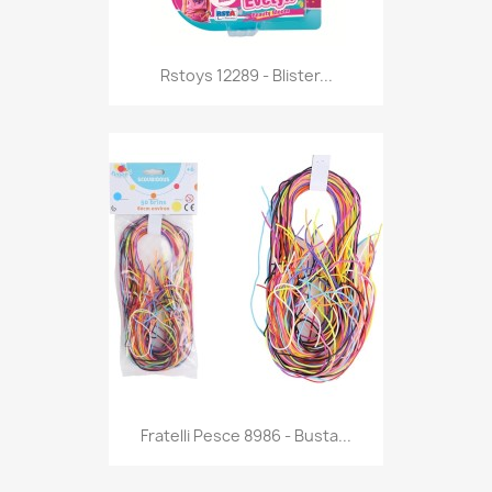
Anteprima

Rstoys 12289 - Blister...
Anteprima

Fratelli Pesce 8986 - Busta...