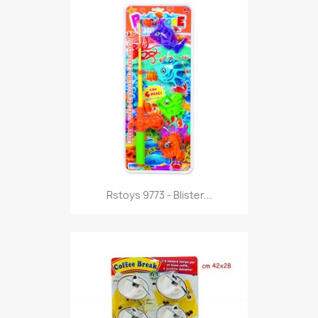
Anteprima

Rstoys 9773 - Blister...