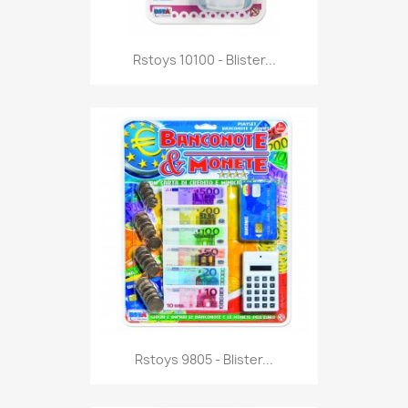
Anteprima

Rstoys 10100 - Blister...
Anteprima

Rstoys 9805 - Blister...