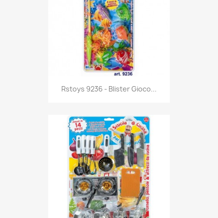
Anteprima

Rstoys 9236 - Blister Gioco...