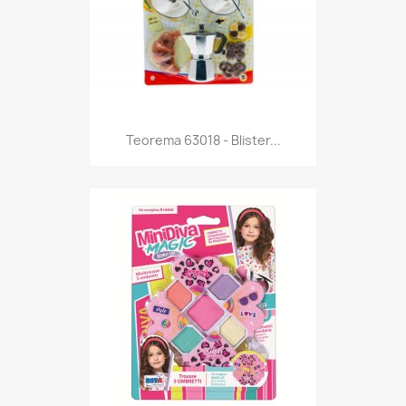
Anteprima

Teorema 63018 - Blister...