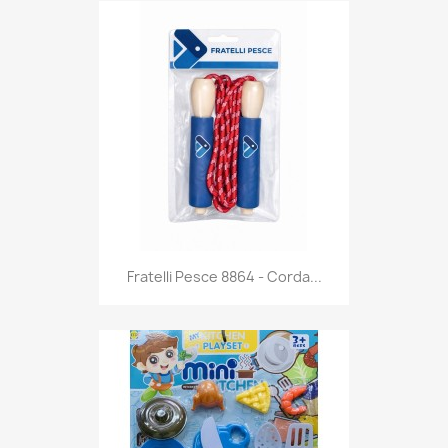
Anteprima

Fratelli Pesce 8864 - Corda...