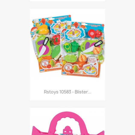
Anteprima

Rstoys 10583 - Blister...