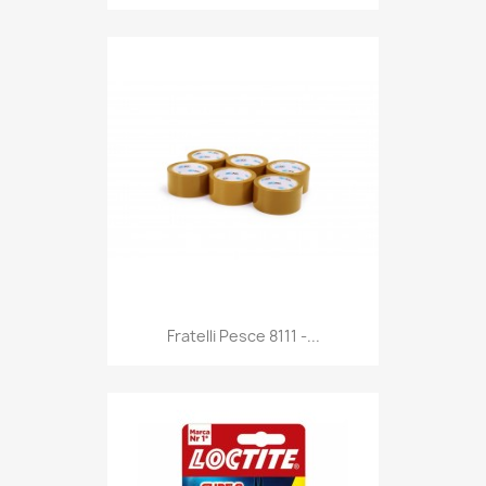
Anteprima

Fratelli Pesce 8111 -...