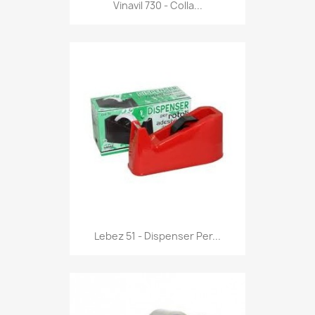
Anteprima

Vinavil 730 - Colla...
Anteprima

Lebez 51 - Dispenser Per...