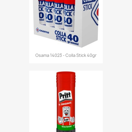
Anteprima

Osama 14023 - Colla Stick 40gr