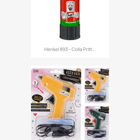
Anteprima

Henkel 893 - Colla Pritt...