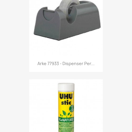
Anteprima

Arke 77933 - Dispenser Per...