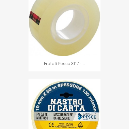
Anteprima

Fratelli Pesce 8117 -...