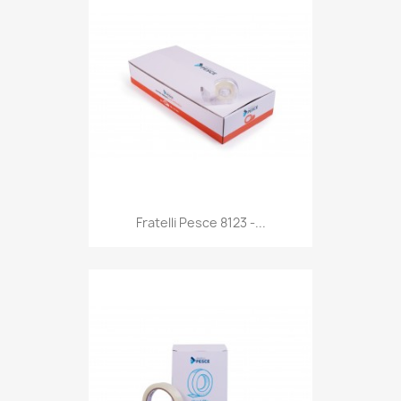
Anteprima

Fratelli Pesce 8123 -...