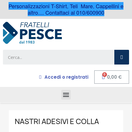
Personalizzazioni T-Shirt, Teli Mare, Cappellini e
altro.... Contattaci al 010/600900
Accedi o registrati
0,00 €
NASTRI ADESIVI E COLLA