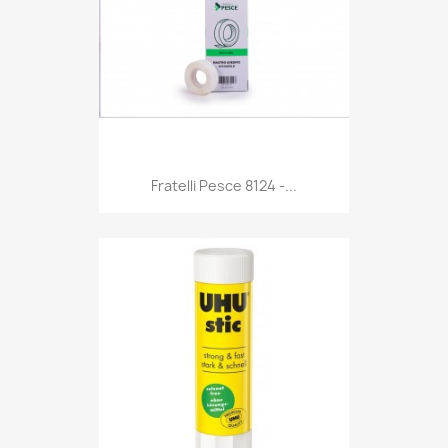
Anteprima

Fratelli Pesce 8124 -...