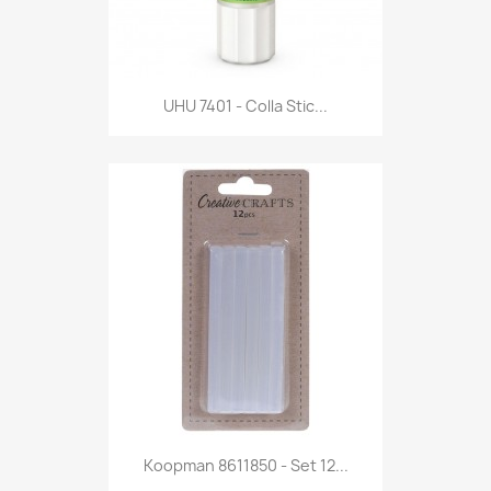
Anteprima

UHU 7401 - Colla Stic...
Anteprima

Koopman 8611850 - Set 12...