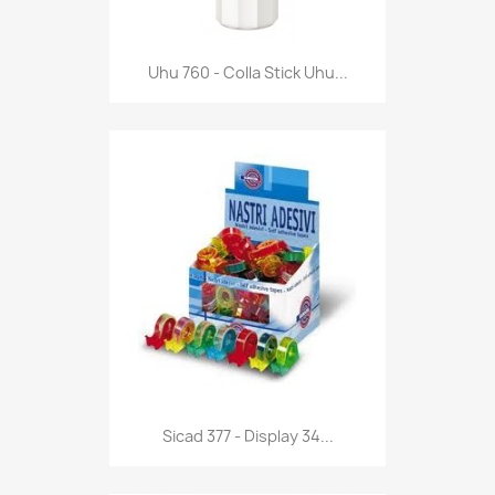
Anteprima

Uhu 760 - Colla Stick Uhu...
Anteprima

Sicad 377 - Display 34...