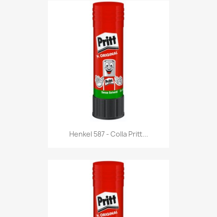
Anteprima

Henkel 587 - Colla Pritt...