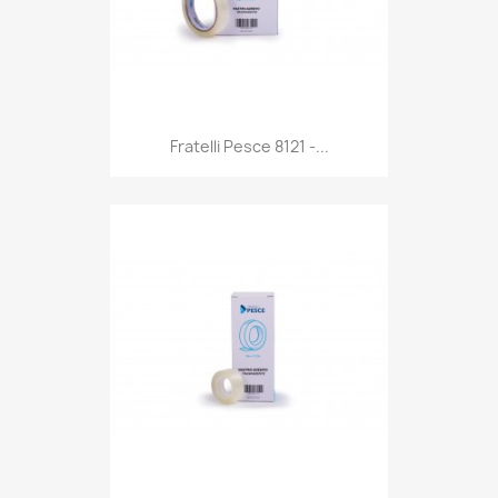
Anteprima

Fratelli Pesce 8121 -...