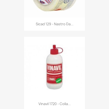
Anteprima

Sicad 129 - Nastro Da...
Anteprima

Vinavil 1720 - Colla...