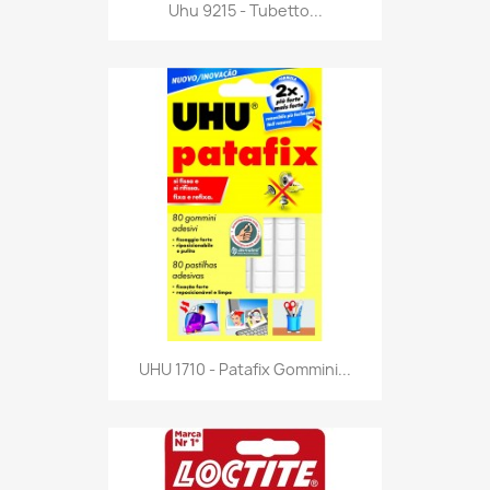
Anteprima

Uhu 9215 - Tubetto...
Anteprima

UHU 1710 - Patafix Gommini...