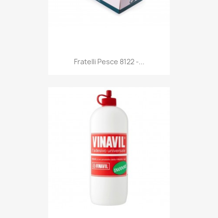
Anteprima

Fratelli Pesce 8122 -...