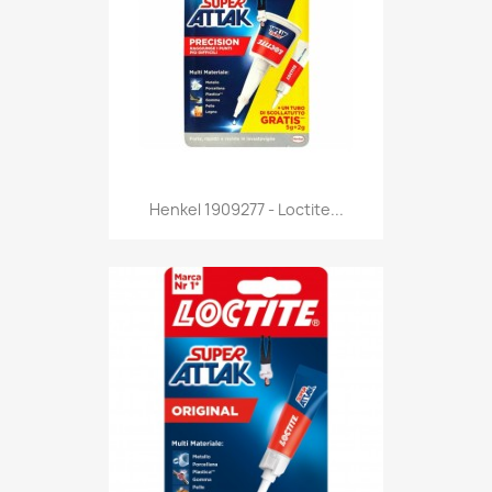
Anteprima

Henkel 1909277 - Loctite...