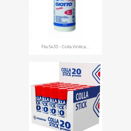
Anteprima

Fila 5433 - Colla Vinilica...