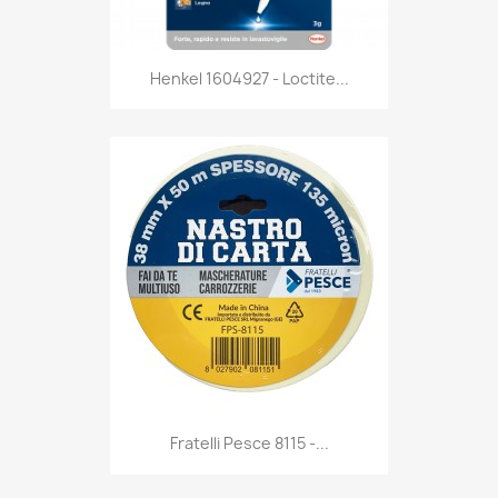
Anteprima

Henkel 1604927 - Loctite...
Anteprima

Fratelli Pesce 8115 -...