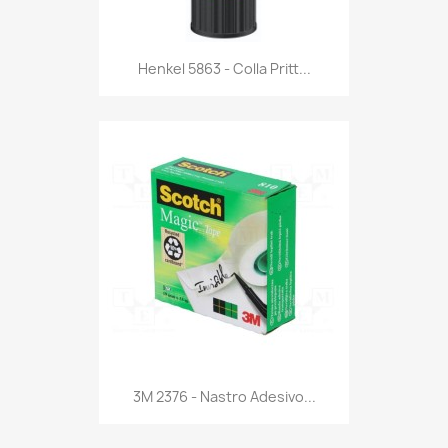
Anteprima

Henkel 5863 - Colla Pritt...
Anteprima

3M 2376 - Nastro Adesivo...