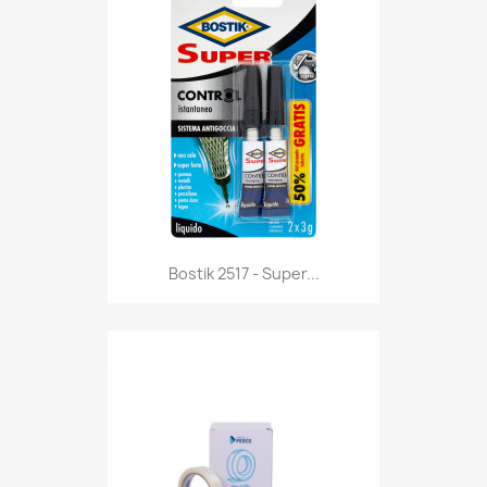
Anteprima

Bostik 2517 - Super...