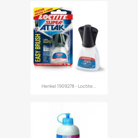
Anteprima

Henkel 1909278 - Loctite...