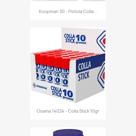
Anteprima

Koopman 30 - Pistola Colla...
Anteprima

Osama 14024 - Colla Stick 10gr