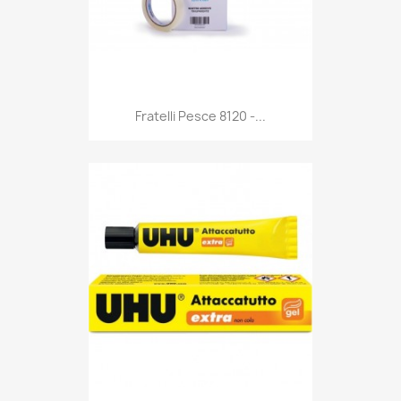
Anteprima

Fratelli Pesce 8120 -...