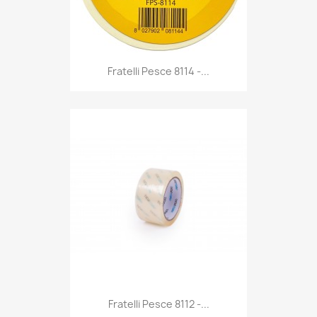
Anteprima

Fratelli Pesce 8114 -...
Anteprima

Fratelli Pesce 8112 -...