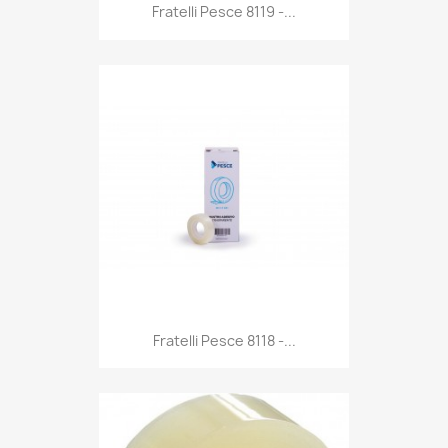
Anteprima

Fratelli Pesce 8119 -...
Anteprima

Fratelli Pesce 8118 -...