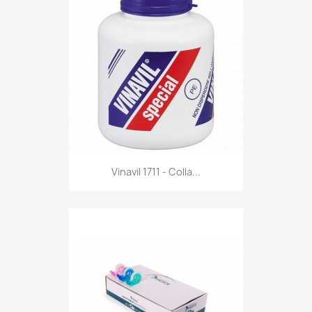
Anteprima

Vinavil 1711 - Colla...