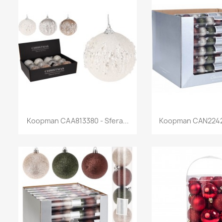
Anteprima
Antep


Koopman CAA813380 - Sfera...
Koopman CAN22423