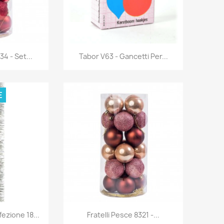
rima
Anteprima

34 - Set...
Tabor V63 - Gancetti Per...
E
rima
Anteprima

ezione 18...
Fratelli Pesce 8321 -...