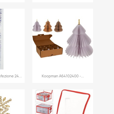
rima
Anteprima

ezione 24...
Koopman A64102400 -...