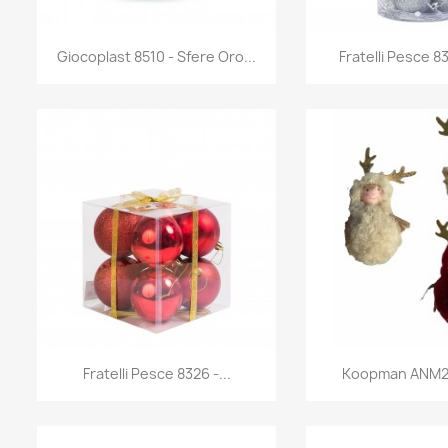
Anteprima
Antep


Giocoplast 8510 - Sfere Oro...
Fratelli Pesce 83
Anteprima
Antep


Fratelli Pesce 8326 -...
Koopman ANM22