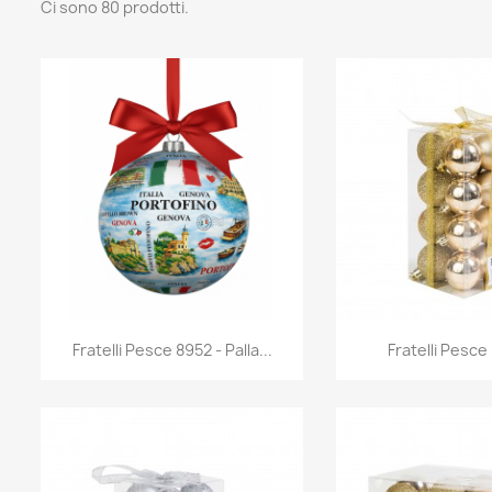
Ci sono 80 prodotti.
Anteprima
Antep


Fratelli Pesce 8952 - Palla...
Fratelli Pesce 