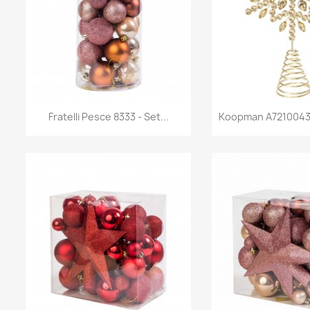
Anteprima
Antep


Fratelli Pesce 8333 - Set...
Koopman A72100430 