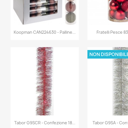
Anteprima
Antep


Koopman CAN224630 - Palline...
Fratelli Pesce 83
NON DISPONIBIL
Anteprima
Antep


Tabor G9SCR - Confezione 18...
Tabor G9SA - Conf