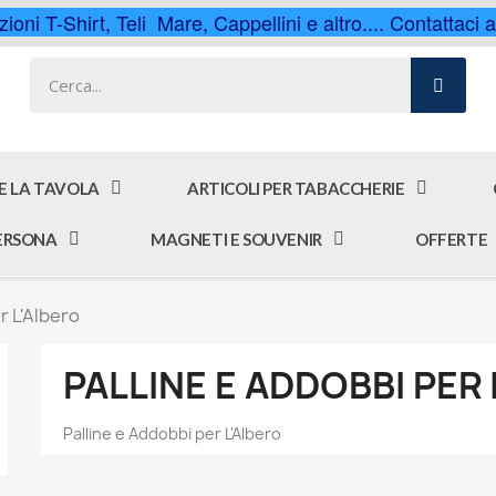
ioni T-Shirt, Teli Mare, Cappellini e altro.... Contattaci
 E LA TAVOLA
ARTICOLI PER TABACCHERIE
PERSONA
MAGNETI E SOUVENIR
OFFERTE
r L'Albero
PALLINE E ADDOBBI PER 
Palline e Addobbi per L'Albero