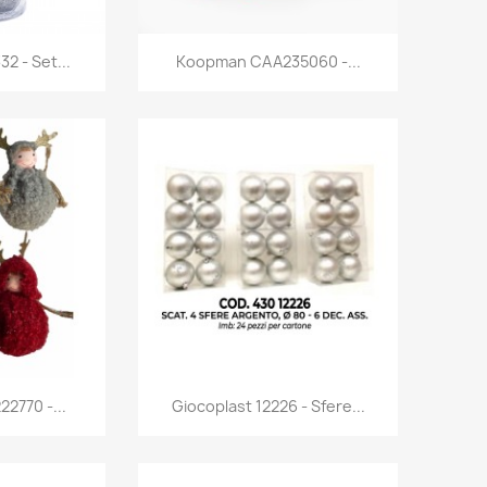
rima
Anteprima

32 - Set...
Koopman CAA235060 -...
rima
Anteprima

2770 -...
Giocoplast 12226 - Sfere...