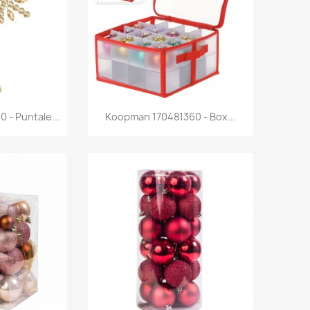
rima
Anteprima

- Puntale...
Koopman 170481360 - Box...