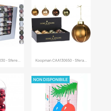
rima
Anteprima

0 - Sfere...
Koopman CAA130650 - Sfera...
NON DISPONIBILE