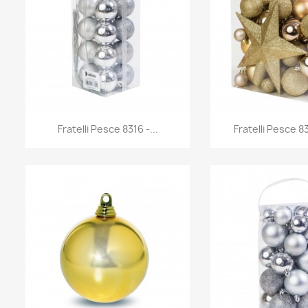
Anteprima
Antep


Fratelli Pesce 8316 -...
Fratelli Pesce 83