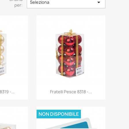

Seleziona
per:
rima
Anteprima

8319 -...
Fratelli Pesce 8318 -...
NON DISPONIBILE