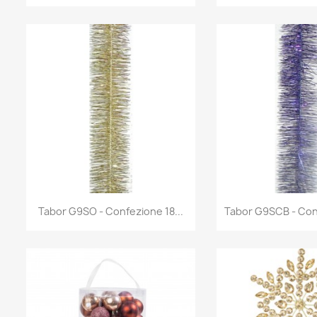
Anteprima
Antep


Tabor G9SO - Confezione 18...
Tabor G9SCB - Conf