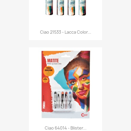
Anteprima

Ciao 21533 - Lacca Color...
Anteprima

Ciao 64014 - Blister...