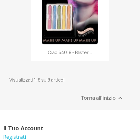
Anteprima

Ciao 64018 - Blister...
Visualizzati 1-8 su 8 articoli
Torna all'inizio

Il Tuo Account
Registrati