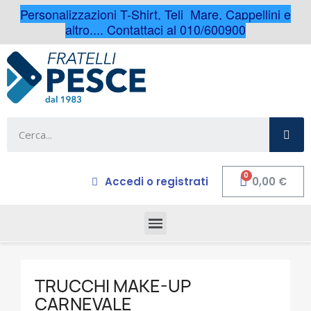
Personalizzazioni T-Shirt, Teli Mare, Cappellini e
altro.... Contattaci al 010/600900
Accedi o registrati
0,00 €
TRUCCHI MAKE-UP
CARNEVALE