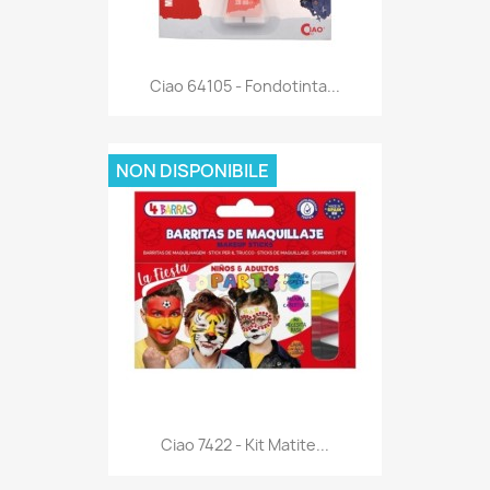
Anteprima

Ciao 64105 - Fondotinta...
NON DISPONIBILE
Anteprima

Ciao 7422 - Kit Matite...