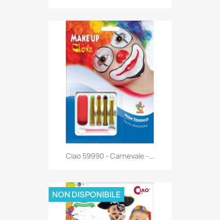
Anteprima

Ciao 59990 - Carnevale -...
NON DISPONIBILE