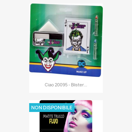
Anteprima

Ciao 20095 - Blister...
NON DISPONIBILE