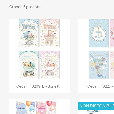
Ci sono 5 prodotti.
Anteprima
Antep


Cecami 10209FB - Biglietti...
Cecami 10227 - Bi
NON DISPONIBIL