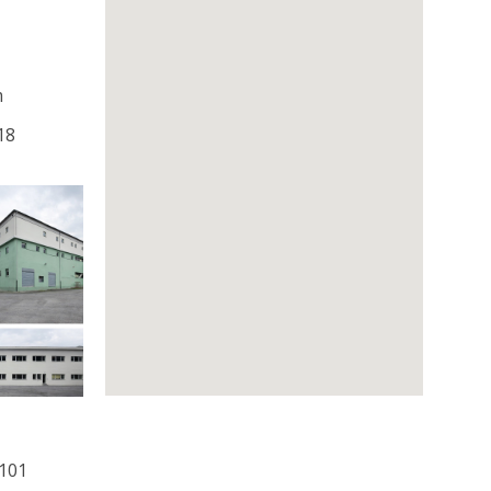
m
18
0101