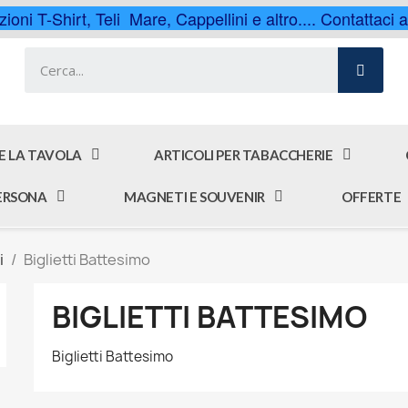
ioni T-Shirt, Teli Mare, Cappellini e altro.... Contattaci
 E LA TAVOLA
ARTICOLI PER TABACCHERIE
PERSONA
MAGNETI E SOUVENIR
OFFERTE
i
Biglietti Battesimo
BIGLIETTI BATTESIMO
Biglietti Battesimo