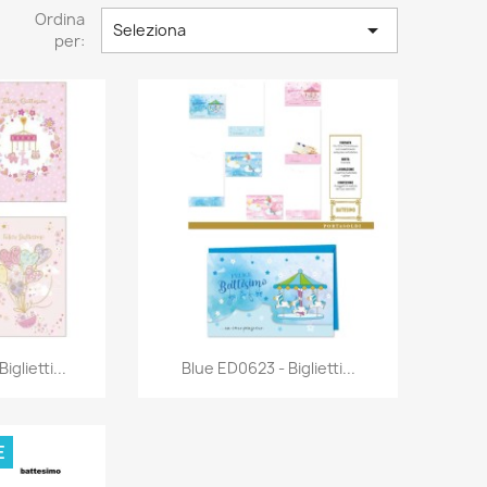
Ordina

Seleziona
per:
rima
Anteprima

glietti...
Blue ED0623 - Biglietti...
E