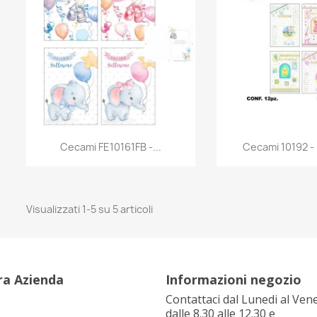
Anteprima
Antep


Cecami FE10161FB -...
Cecami 10192 - Bi
Visualizzati 1-5 su 5 articoli
ra Azienda
Informazioni negozio
Contattaci dal Lunedi al Ven
dalle 8.30 alle 12.30 e