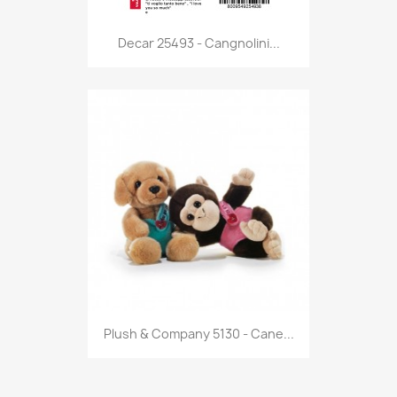
Anteprima

Decar 25493 - Cangnolini...
Anteprima

Plush & Company 5130 - Cane...