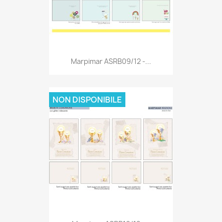
Anteprima

Marpimar ASRB09/12 -...
NON DISPONIBILE
Anteprima
