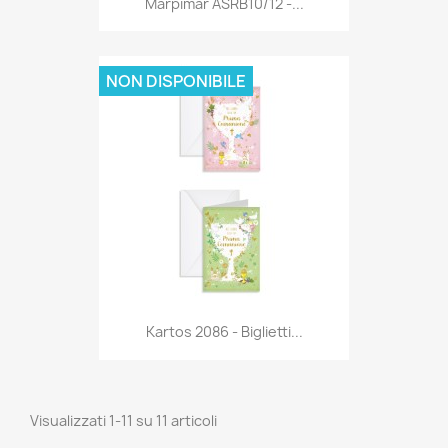
Marpimar ASRB10/12 -...
NON DISPONIBILE
Anteprima

Kartos 2086 - Biglietti...
Visualizzati 1-11 su 11 articoli