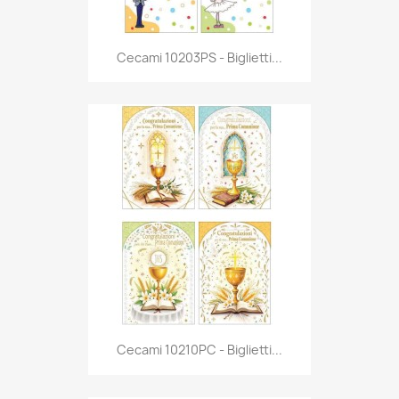
Anteprima

Cecami 10203PS - Biglietti...
Anteprima

Cecami 10210PC - Biglietti...