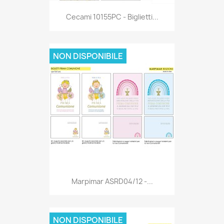
Anteprima

Cecami 10155PC - Biglietti...
NON DISPONIBILE
Anteprima

Marpimar ASRD04/12 -...
NON DISPONIBILE