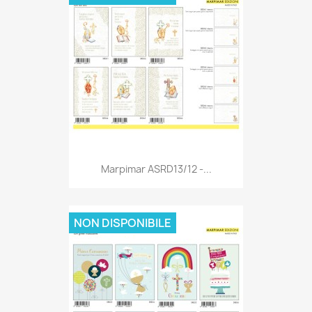
Anteprima

Marpimar ASRD13/12 -...
NON DISPONIBILE