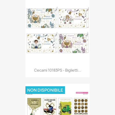
Anteprima

Cecami 10183PS - Biglietti...
NON DISPONIBILE