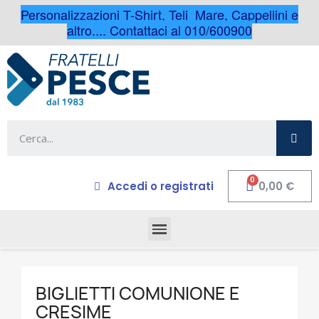
Personalizzazioni T-Shirt, Teli Mare, Cappellini e
altro.... Contattaci al 010/600900
Accedi o registrati
0,00 €
BIGLIETTI COMUNIONE E
CRESIME