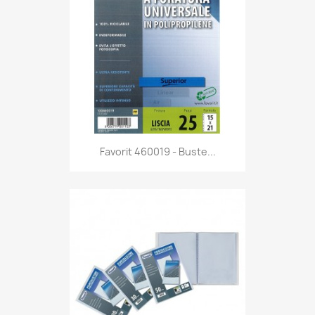
Anteprima

Favorit 460019 - Buste...