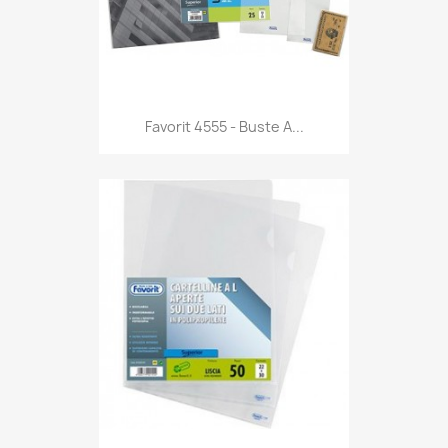
Anteprima

Favorit 4555 - Buste A...