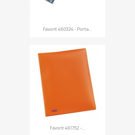
Anteprima

Favorit 460324 - Porta...
Anteprima

Favorit 461752 -...