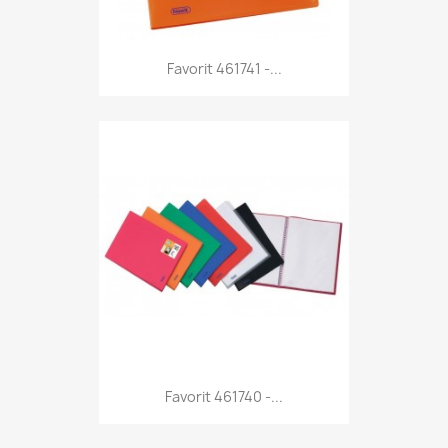
Anteprima

Favorit 461741 -...
Anteprima

Favorit 461740 -...