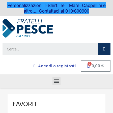
Personalizzazioni T-Shirt, Teli Mare, Cappellini e
altro.... Contattaci al 010/600900
Accedi o registrati
0,00 €
FAVORIT