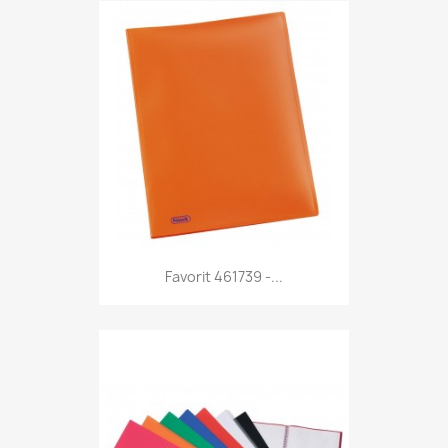
Anteprima

Favorit 461739 -...