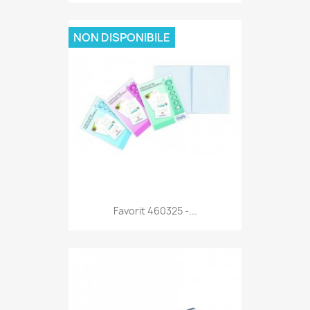
NON DISPONIBILE
Anteprima

Favorit 460325 -...