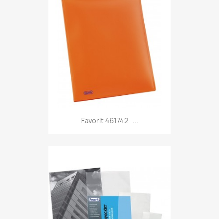
Anteprima

Favorit 461742 -...