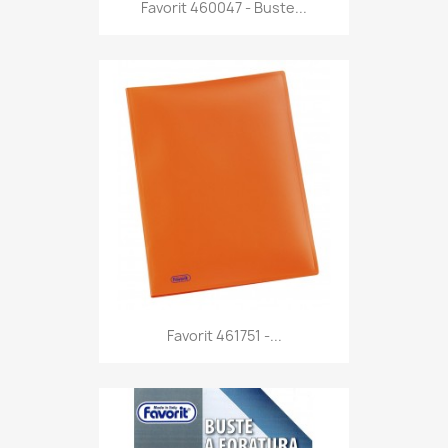
Anteprima

Favorit 460047 - Buste...
Anteprima

Favorit 461751 -...