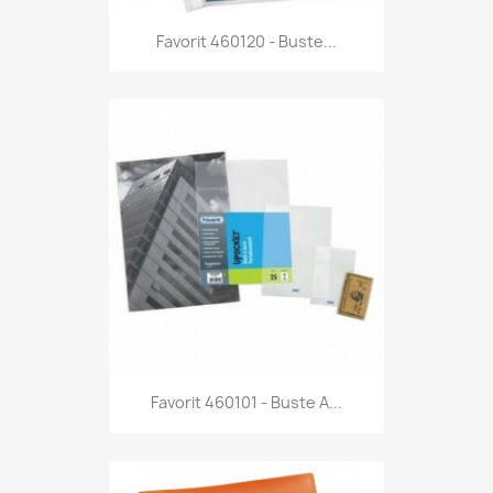
Anteprima

Favorit 460120 - Buste...
Anteprima

Favorit 460101 - Buste A...