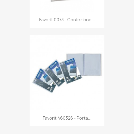
Anteprima

Favorit 0073 - Confezione...
Anteprima

Favorit 460326 - Porta...