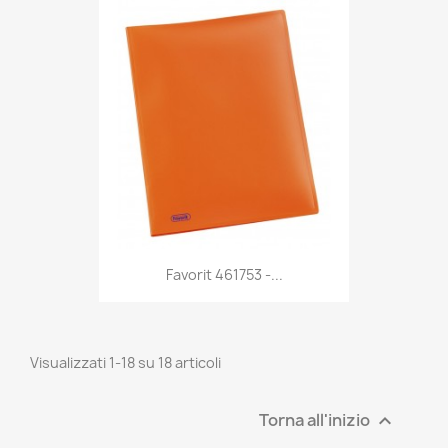
Anteprima

Favorit 461753 -...
Visualizzati 1-18 su 18 articoli
Torna all'inizio
