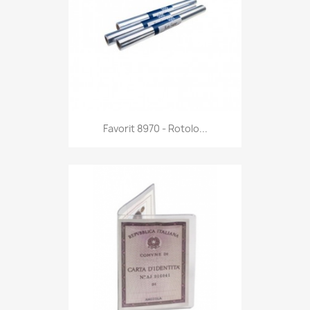
Anteprima

Favorit 8970 - Rotolo...