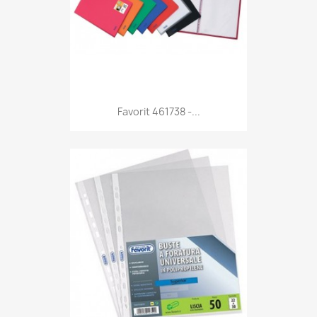
Anteprima

Favorit 461738 -...